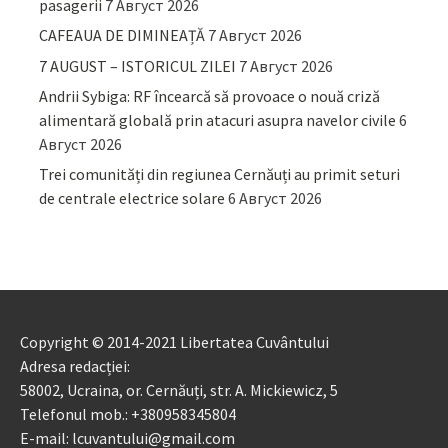
pasagerii
7 Август 2026
CAFEAUA DE DIMINEAȚĂ
7 Август 2026
7 AUGUST – ISTORICUL ZILEI
7 Август 2026
Andrii Sybiga: RF încearcă să provoace o nouă criză
alimentară globală prin atacuri asupra navelor civile
6
Август 2026
Trei comunități din regiunea Cernăuți au primit seturi
de centrale electrice solare
6 Август 2026
Copyright © 2014-2021 Libertatea Cuvântului
Adresa redacției:
58002, Ucraina, or. Cernăuți, str. A. Mickiewicz, 5
Telefonul mob.: +380958345804
E-mail: lcuvantului@gmail.com