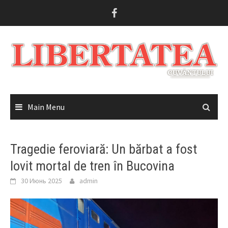
Skip
to
content
Main Menu
Tragedie feroviară: Un bărbat a fost
lovit mortal de tren în Bucovina
30 Июнь 2025
admin