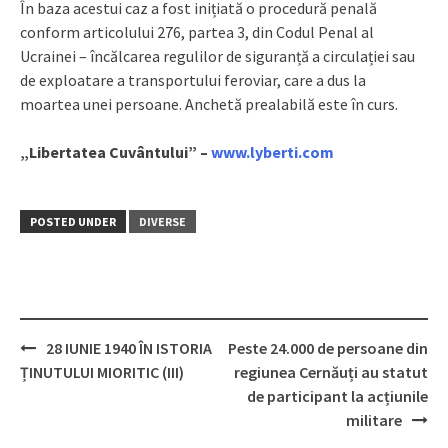
În baza acestui caz a fost inițiată o procedură penală
conform articolului 276, partea 3, din Codul Penal al
Ucrainei – încălcarea regulilor de siguranță a circulației sau
de exploatare a transportului feroviar, care a dus la
moartea unei persoane. Anchetă prealabilă este în curs.
„Libertatea Cuvântului” –
www.lyberti.com
POSTED UNDER
DIVERSE
28 IUNIE 1940 ÎN ISTORIA
Peste 24.000 de persoane din
Post
ȚINUTULUI MIORITIC (III)
regiunea Cernăuți au statut
navigation
de participant la acțiunile
militare