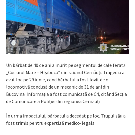
Un bărbat de 40 de ani a murit pe segmentul de cale ferată
„Cuciurul Mare – Hlșiboca” din raionul Cernăuți. Tragedia a
avut loc pe 29 iunie, când bărbatul a fost lovit de o
locomotivă condusă de un mecanic de 31 de ani din
Bucovina. Informația a fost comunicată de C4, citând Secția
de Comunicare a Poliției din regiunea Cernăuți.
În urma impactului, bărbatul a decedat pe loc. Trupul său a
fost trimis pentru expertiză medico-legală.