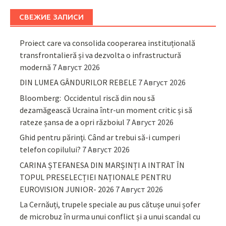
СВЕЖИЕ ЗАПИСИ
Proiect care va consolida cooperarea instituțională
transfrontalieră și va dezvolta o infrastructură
modernă
7 Август 2026
DIN LUMEA GÂNDURILOR REBELE
7 Август 2026
Bloomberg: Occidentul riscă din nou să
dezamăgească Ucraina într-un moment critic și să
rateze șansa de a opri războiul
7 Август 2026
Ghid pentru părinţi. Când ar trebui să-i cumperi
telefon copilului?
7 Август 2026
CARINA ȘTEFANESA DIN MARȘINȚI A INTRAT ÎN
TOPUL PRESELECȚIEI NAȚIONALE PENTRU
EUROVISION JUNIOR- 2026
7 Август 2026
La Cernăuți, trupele speciale au pus cătușe unui șofer
de microbuz în urma unui conflict și a unui scandal cu