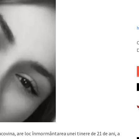
h
C
D
ucovina, are loc înmormântarea unei tinere de 21 de ani, a