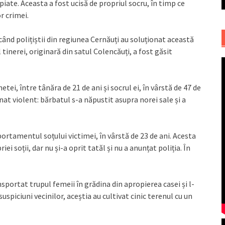
iate. Aceasta a fost ucisă de propriul socru, în timp ce
r crimei.
 când polițiștii din regiunea Cernăuți au soluționat această
 tinerei, originară din satul Colencăuți, a fost găsit
ei, între tânăra de 21 de ani și socrul ei, în vârstă de 47 de
nat violent: bărbatul s-a năpustit asupra norei sale și a
ortamentul soțului victimei, în vârstă de 23 de ani. Acesta
ei soții, dar nu și-a oprit tatăl și nu a anunțat poliția. În
nsportat trupul femeii în grădina din apropierea casei și l-
uspiciuni vecinilor, aceștia au cultivat cinic terenul cu un