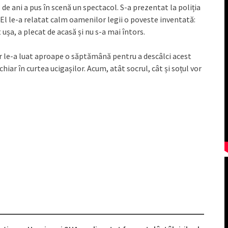
 de ani a pus în scenă un spectacol. S-a prezentat la poliția
. El le-a relatat calm oamenilor legii o poveste inventată:
t ușa, a plecat de acasă și nu s-a mai întors.
r le-a luat aproape o săptămână pentru a descâlci acest
ar în curtea ucigașilor. Acum, atât socrul, cât și soțul vor