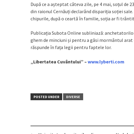
După ce a așteptat câteva zile, pe 4 mai, soțul de 23
din raionul Cernăuți declarând dispariția soției sale
chipurile, după o ceartă în familie, soția ar fi trânti
Publicația Subota Online subliniază: anchetatorilo
ghem de minciuni și pentru a găsi mormântul arat chi
răspunde în fața legii pentru faptele lor.
„Libertatea Cuvântului” –
www.lyberti.com
POSTED UNDER
DIVERSE