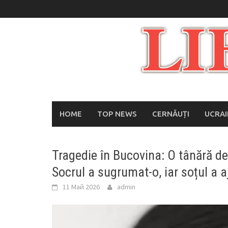
Skip
to
content
HOME
TOP NEWS
CERNĂUȚI
UCRA
Tragedie în Bucovina: O tânără d
Socrul a sugrumat-o, iar soțul a a
11 Май 2026
admin