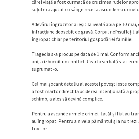
cărei viață a fost curmată de cruzimea rudelor aprop
soțul ei a ajutat cu sânge rece la ascunderea urmelo
Adevărul îngrozitor a ieșit la iveală abia pe 10 mai,
infracțiune deosebit de gravă. Corpul neînsuflețit al
îngropat chiar pe teritoriul gospodăriei familiei.
Tragedia s-a produs pe data de 1 mai. Conform anchet
ani, a izbucnit un conflict. Cearta verbală s-a termi
sugrumat-o.
Cel mai șocant detaliu al acestei povești este comp
a fost martor direct la uciderea intenționată a propri
schimb, a ales să devină complice.
Pentru a ascunde urmele crimei, tatăl și fiul au tra
au îngropat. Pentru a nivela pământul și a nu trezi s
tractor.