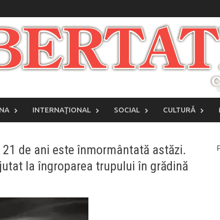
INA
INTERNAŢIONAL
SOCIAL
CULTURĂ
e 21 de ani este înmormântată astăzi.
P
jutat la îngroparea trupului în grădină