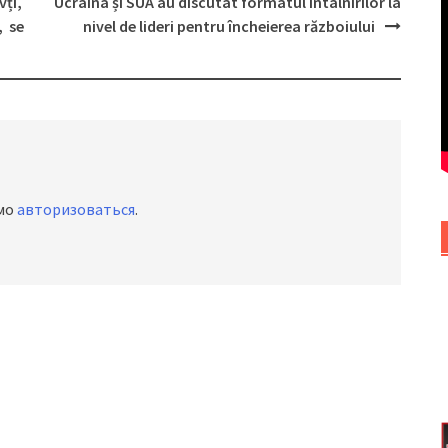
vți,
Ucraina și SUA au discutat formatul întâlnirilor la
, se
nivel de lideri pentru încheierea războiului
имо
авторизоваться
.