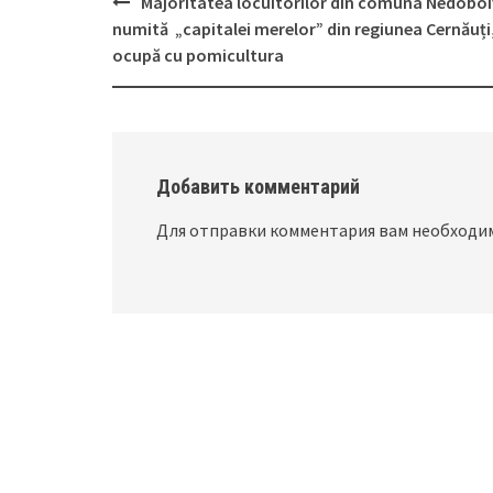
Majoritatea locuitorilor din comuna Nedoboi
Post
numită „capitalei merelor” din regiunea Cernăuți
navigation
ocupă cu pomicultura
Добавить комментарий
Для отправки комментария вам необход