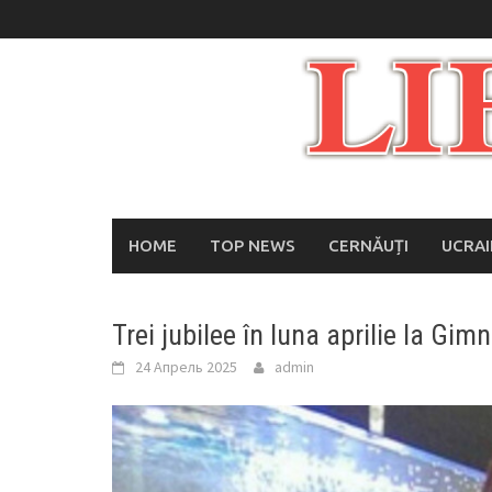
Skip
to
content
HOME
TOP NEWS
CERNĂUȚI
UCRA
Trei jubilee în luna aprilie la Gi
24 Апрель 2025
admin