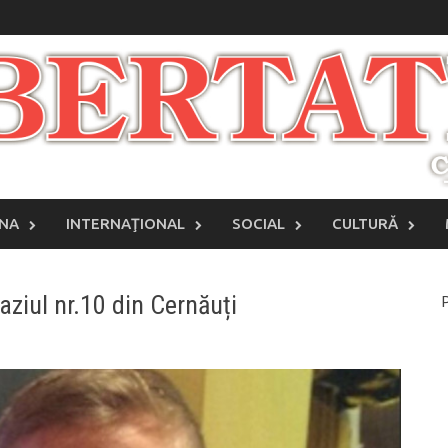
INA
INTERNAŢIONAL
SOCIAL
CULTURĂ
mnaziul nr.10 din Cernăuți
P