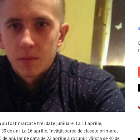
h
C
D
 au fost marcate trei date jubiliare. La 11 aprilie,
 30 de ani. La 16 aprilie, învățătoarea de clasele primare,
 de ani. Iar pe data de 23 aprilie a rotunjit vârsta de 40 de