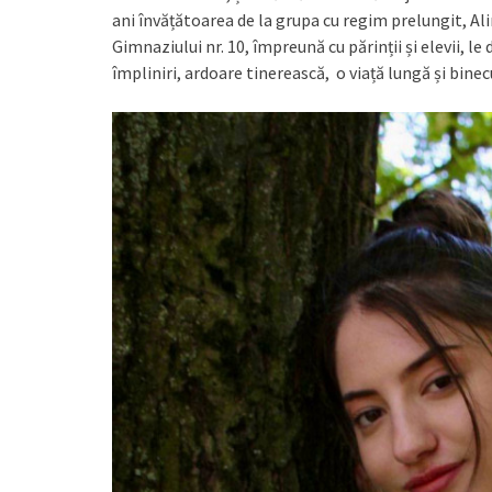
ani învățătoarea de la grupa cu regim prelungit, Al
Gimnaziului nr. 10, împreună cu părinții și elevii, le
împliniri, ardoare tinerească, o viață lungă și binec