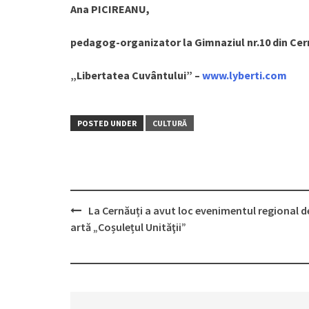
Ana PICIREANU,
pedagog-organizator la Gimnaziul nr.10 din Cer
„Libertatea Cuvântului” –
www.lyberti.com
POSTED UNDER
CULTURĂ
La Cernăuți a avut loc evenimentul regional d
Post
artă „Coșulețul Unităţii”
navigation