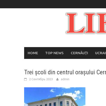
Skip
to
content
HOME
TOP NEWS
CERNĂUȚI
UCRA
Trei școli din centrul orașului Ce
2 Сентябрь 2023
admin