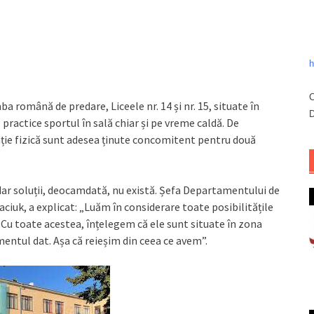
h
C
ba română de predare, Liceele nr. 14 și nr. 15, situate în
D
să practice sportul în sală chiar și pe vreme caldă. De
ație fizică sunt adesea ținute concomitent pentru două
ar soluții, deocamdată, nu există. Șefa Departamentului de
aciuk, a explicat: „Luăm în considerare toate posibilitățile
 Cu toate acestea, înțelegem că ele sunt situate în zona
omentul dat. Așa că reieșim din ceea ce avem”.