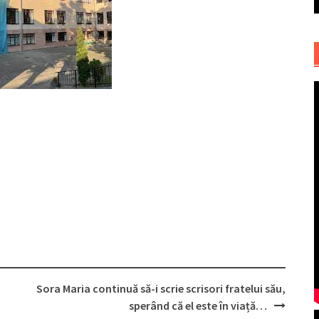
Sora Maria continuă să-i scrie scrisori fratelui său,
sperând că el este în viață…