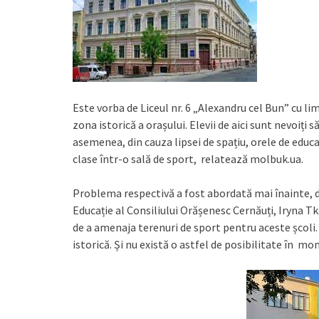
Este vorba de Liceul nr. 6 „Alexandru cel Bun” cu lim
zona istorică a orașului. Elevii de aici sunt nevoiți 
asemenea, din cauza lipsei de spațiu, orele de educ
clase într-o sală de sport, relatează molbuk.ua.
Problema respectivă a fost abordată mai înainte, d
Educație al Consiliului Orășenesc Cernăuți, Iryna Tk
de a amenaja terenuri de sport pentru aceste școli.
istorică. Și nu există o astfel de posibilitate în m