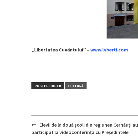
„Libertatea Cuvântului” –
www.lyberti.com
POSTED UNDER
CULTURĂ
Elevii de la două școli din regiunea Cernăuți au
Post
participat la videoconferința cu Președintele