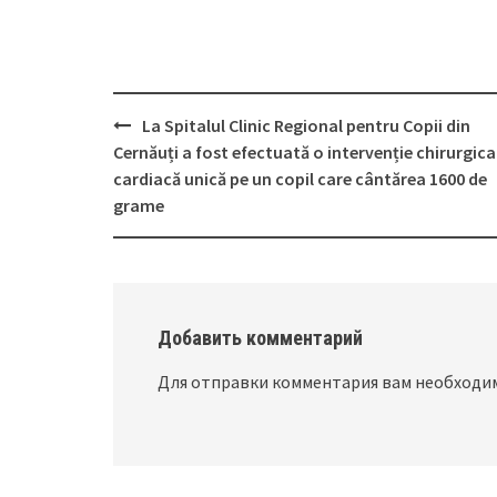
La Spitalul Clinic Regional pentru Copii din
Post
Cernăuți a fost efectuată o intervenție chirurgica
navigation
cardiacă unică pe un copil care cântărea 1600 de
grame
Добавить комментарий
Для отправки комментария вам необход