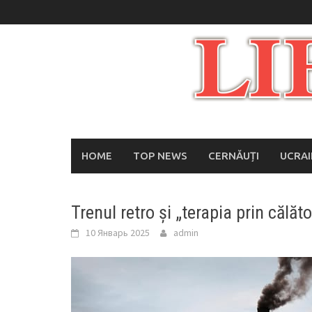
Skip
to
content
HOME
TOP NEWS
CERNĂUȚI
UCRA
Trenul retro și „terapia prin călăto
10 Январь 2025
admin