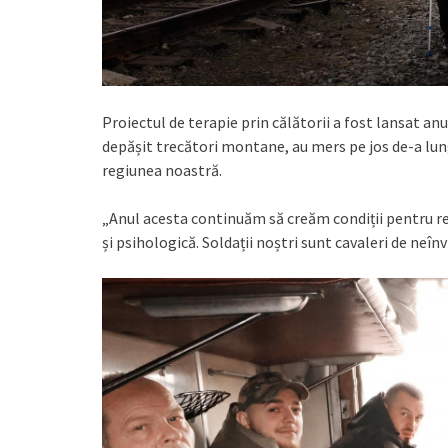
Proiectul de terapie prin călătorii a fost lansat an
depășit trecători montane, au mers pe jos de-a lungu
regiunea noastră.
„Anul acesta continuăm să creăm condiții pentru re
și psihologică. Soldații noștri sunt cavaleri de neînv