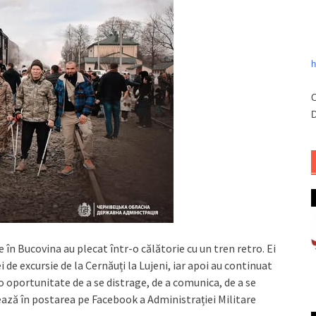
h
C
D
re în Bucovina au plecat într-o călătorie cu un tren retro. Ei
 de excursie de la Cernăuți la Lujeni, iar apoi au continuat
 o oportunitate de a se distrage, de a comunica, de a se
ează în postarea pe Facebook a Administrației Militare