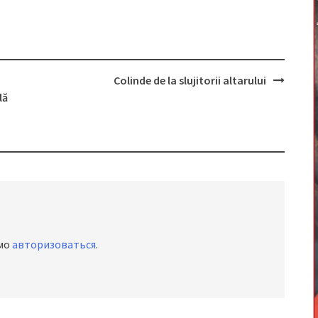
Colinde de la slujitorii altarului
lă
имо
авторизоваться
.