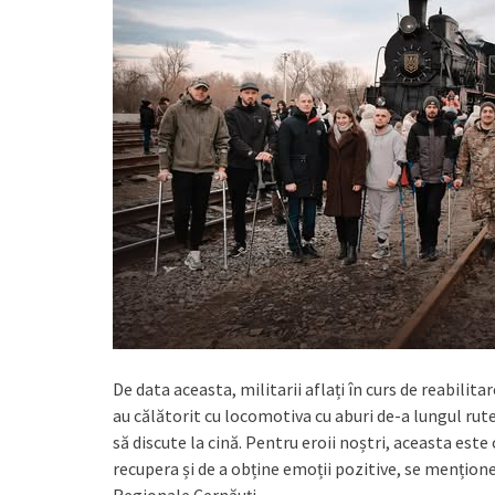
De data aceasta, militarii aflați în curs de reabilita
au călătorit cu locomotiva cu aburi de-a lungul rutei
să discute la cină. Pentru eroii noștri, aceasta este
recupera și de a obține emoții pozitive, se mențion