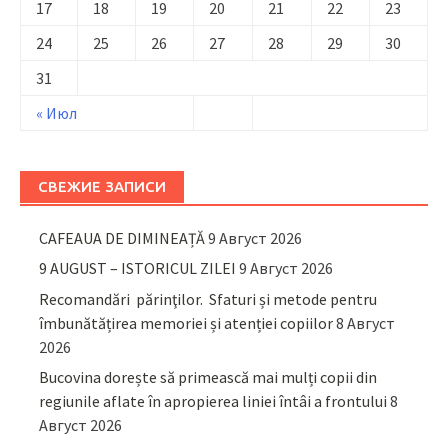
17
18
19
20
21
22
23
24
25
26
27
28
29
30
31
« Июл
СВЕЖИЕ ЗАПИСИ
CAFEAUA DE DIMINEAȚĂ
9 Август 2026
9 AUGUST – ISTORICUL ZILEI
9 Август 2026
Recomandări părinţilor. Sfaturi și metode pentru
îmbunătățirea memoriei și atenției copiilor
8 Август
2026
Bucovina dorește să primească mai mulți copii din
regiunile aflate în apropierea liniei întâi a frontului
8
Август 2026