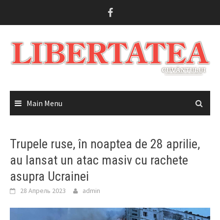
Skip
to
content
Main Menu
Trupele ruse, în noaptea de 28 aprilie,
au lansat un atac masiv cu rachete
asupra Ucrainei
28 Апрель 2023
admin