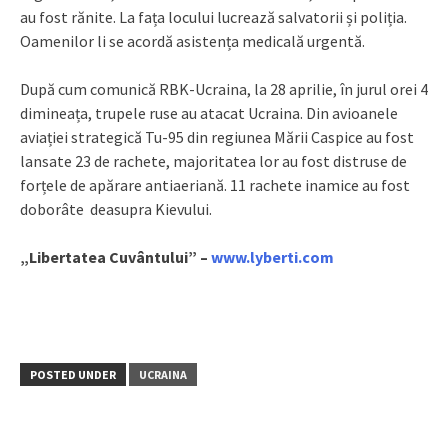
au fost rănite. La fața locului lucrează salvatorii și poliția.
Oamenilor li se acordă asistența medicală urgentă.
După cum comunică RBK-Ucraina, la 28 aprilie, în jurul orei 4
dimineața, trupele ruse au atacat Ucraina. Din avioanele
aviației strategică Tu-95 din regiunea Mării Caspice au fost
lansate 23 de rachete, majoritatea lor au fost distruse de
forțele de apărare antiaeriană. 11 rachete inamice au fost
doborâte deasupra Kievului.
„Libertatea Cuvântului” –
www.lyberti.com
POSTED UNDER
UCRAINA