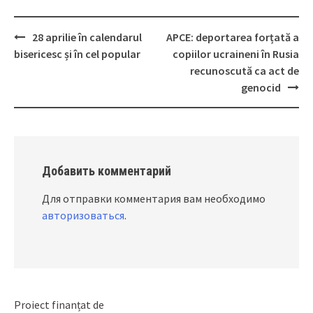
28 aprilie în calendarul
APCE: deportarea forțată a
Post
bisericesc și în cel popular
copiilor ucraineni în Rusia
navigation
recunoscută ca act de
genocid
Добавить комментарий
Для отправки комментария вам необходимо
авторизоваться
.
Proiect finanțat de