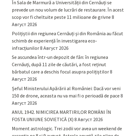
În Sala de Marmură a Universității din Cernăuți se
prevede un nou volum de lucrări de restaurare. În acest
scop vor fi cheltuite peste 11 milioane de grivne
8
Август 2026
Polițiștii din regiunea Cernăuți și din România au făcut
schimb de experiență în investigarea eco-
infracțiunilor
8 Август 2026
Se ascundea într-un depozit de fân: în regiunea
Cernăuți, după 11 zile de căutări, a fost reținut
bărbatul care a deschis focul asupra polițiștilor
8
Август 2026
Șeful Ministerului Apărării al României: Dacă vor veni
150 de drone, aceasta nu va mai fi o perioadă de pace
8
Август 2026
ANUL 1942. NIMICIREA MARTIRILOR ROMÂNI ÎN
FOSTA UNIUNE SOVIETICĂ (X)
8 Август 2026
Moment astrologic. Trei zodii vor avea un weekend de
excepție pe 8 și 9 august. Astrele anunță zile pline de