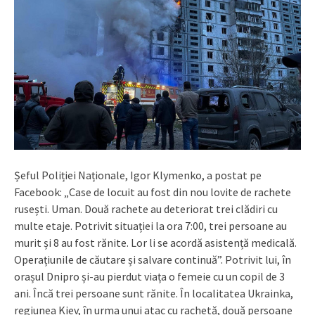
Șeful Poliției Naționale, Igor Klymenko, a postat pe
Facebook: „Case de locuit au fost din nou lovite de rachete
rusești. Uman. Două rachete au deteriorat trei clădiri cu
multe etaje. Potrivit situației la ora 7:00, trei persoane au
murit și 8 au fost rănite. Lor li se acordă asistență medicală.
Operațiunile de căutare și salvare continuă”. Potrivit lui, în
orașul Dnipro și-au pierdut viața o femeie cu un copil de 3
ani. Încă trei persoane sunt rănite. În localitatea Ukrainka,
regiunea Kiev, în urma unui atac cu rachetă, două persoane