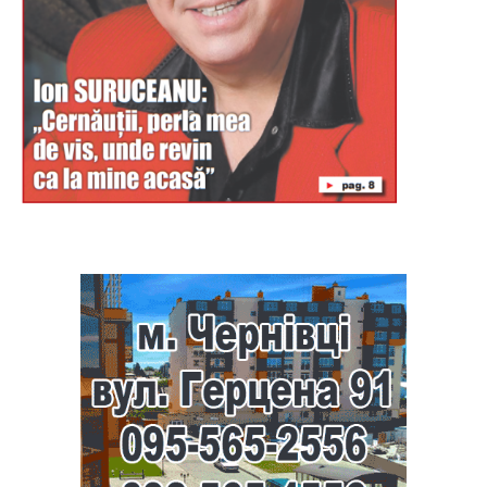
Буковина