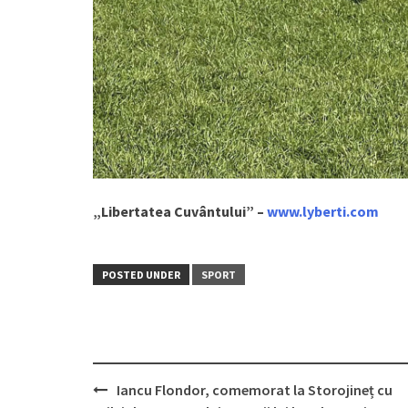
„Libertatea Cuvântului”
–
www.lyberti.com
POSTED UNDER
SPORT
Iancu Flondor, comemorat la Storojineț cu