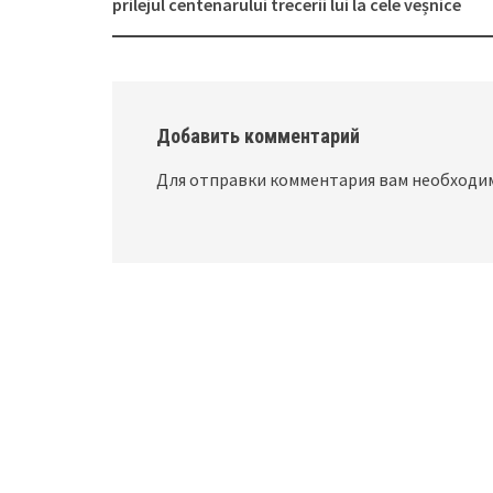
Post
prilejul centenarului trecerii lui la cele veșnice
navigation
Добавить комментарий
Для отправки комментария вам необход