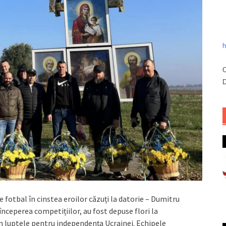
h
C
D
e fotbal în cinstea eroilor căzuți la datorie – Dumitru
e începerea competițiilor, au fost depuse flori la
în luptele pentru independența Ucrainei. Echipele