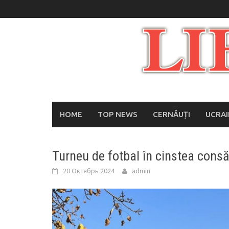
Skip
to
content
HOME
TOP NEWS
CERNĂUȚI
UCRA
Turneu de fotbal în cinstea consă
20 Октябрь 2024
admin