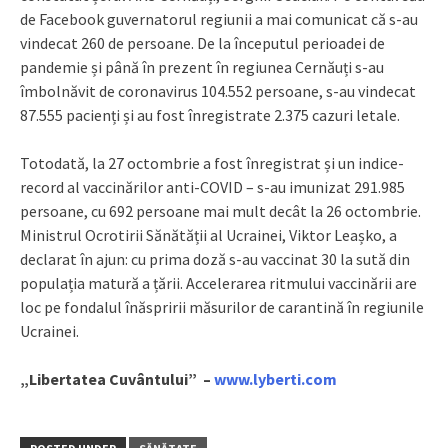
de Facebook guvernatorul regiunii a mai comunicat că s-au
vindecat 260 de persoane. De la începutul perioadei de
pandemie și până în prezent în regiunea Cernăuți s-au
îmbolnăvit de coronavirus 104.552 persoane, s-au vindecat
87.555 pacienți și au fost înregistrate 2.375 cazuri letale.
Totodată, la 27 octombrie a fost înregistrat și un indice-
record al vaccinărilor anti-COVID – s-au imunizat 291.985
persoane, cu 692 persoane mai mult decât la 26 octombrie.
Ministrul Ocrotirii Sănătății al Ucrainei, Viktor Leașko, a
declarat în ajun: cu prima doză s-au vaccinat 30 la sută din
populația matură a țării. Accelerarea ritmului vaccinării are
loc pe fondalul înăspririi măsurilor de carantină în regiunile
Ucrainei.
„Libertatea Cuvântului” –
www.lyberti.com