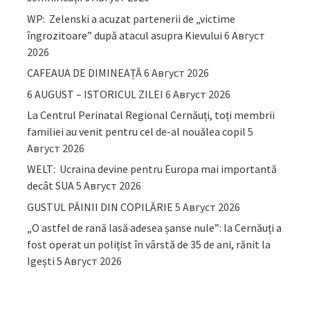
WP: Zelenski a acuzat partenerii de „victime
îngrozitoare” după atacul asupra Kievului
6 Август
2026
CAFEAUA DE DIMINEAȚĂ
6 Август 2026
6 AUGUST – ISTORICUL ZILEI
6 Август 2026
La Centrul Perinatal Regional Cernăuți, toți membrii
familiei au venit pentru cel de-al nouălea copil
5
Август 2026
WELT: Ucraina devine pentru Europa mai importantă
decât SUA
5 Август 2026
GUSTUL PÂINII DIN COPILĂRIE
5 Август 2026
„O astfel de rană lasă adesea șanse nule”: la Cernăuți a
fost operat un polițist în vârstă de 35 de ani, rănit la
Igești
5 Август 2026