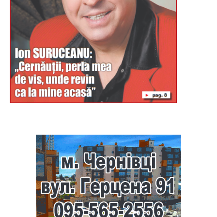
Буковина