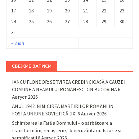
17
18
19
20
21
22
23
24
25
26
27
28
29
30
31
« Июл
СВЕЖИЕ ЗАПИСИ
IANCU FLONDOR: SERVIREA CREDINCIOASĂ A CAUZEI
COMUNE A NEAMULUI ROMÂNESC DIN BUCOVINA
6
Август 2026
ANUL 1942. NIMICIREA MARTIRILOR ROMÂNI ÎN
FOSTA UNIUNE SOVIETICĂ (IX)
6 Август 2026
Schimbarea la Față a Domnului – o sărbătoare a
transformării, renașterii și binecuvântării. Istorie și
semnificații
6 Август 2026