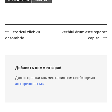
POSTED UNDER
SĂNĂTATE
Istoricul zilei: 28
Vechiul drum este reparat
Post
octombrie
capital
navigation
Добавить комментарий
Для отправки комментария вам необходимо
авторизоваться
.