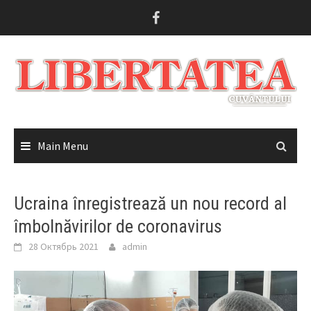
Skip
to
content
Main Menu
Ucraina înregistrează un nou record al
îmbolnăvirilor de coronavirus
28 Октябрь 2021
admin