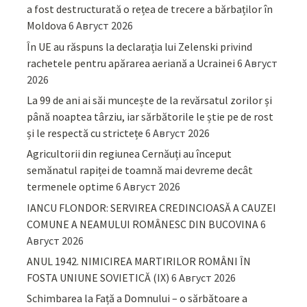
a fost destructurată o rețea de trecere a bărbaților în
Moldova
6 Август 2026
În UE au răspuns la declarația lui Zelenski privind
rachetele pentru apărarea aeriană a Ucrainei
6 Август
2026
La 99 de ani ai săi muncește de la revărsatul zorilor și
până noaptea târziu, iar sărbătorile le știe pe de rost
și le respectă cu strictețe
6 Август 2026
Agricultorii din regiunea Cernăuți au început
semănatul rapiței de toamnă mai devreme decât
termenele optime
6 Август 2026
IANCU FLONDOR: SERVIREA CREDINCIOASĂ A CAUZEI
COMUNE A NEAMULUI ROMÂNESC DIN BUCOVINA
6
Август 2026
ANUL 1942. NIMICIREA MARTIRILOR ROMÂNI ÎN
FOSTA UNIUNE SOVIETICĂ (IX)
6 Август 2026
Schimbarea la Față a Domnului – o sărbătoare a