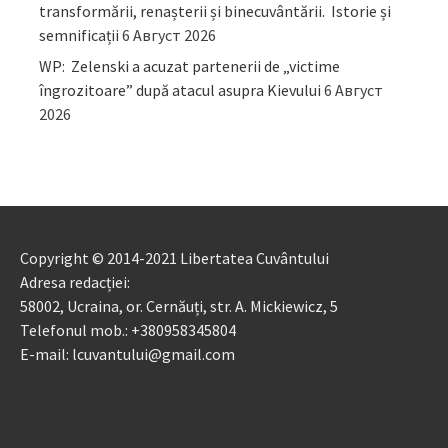
transformării, renașterii și binecuvântării. Istorie și
semnificații
6 Август 2026
WP: Zelenski a acuzat partenerii de „victime
îngrozitoare” după atacul asupra Kievului
6 Август
2026
Copyright © 2014-2021 Libertatea Cuvântului
Adresa redacției:
58002, Ucraina, or. Cernăuți, str. A. Mickiewicz, 5
Telefonul mob.: +380958345804
E-mail: lcuvantului@gmail.com