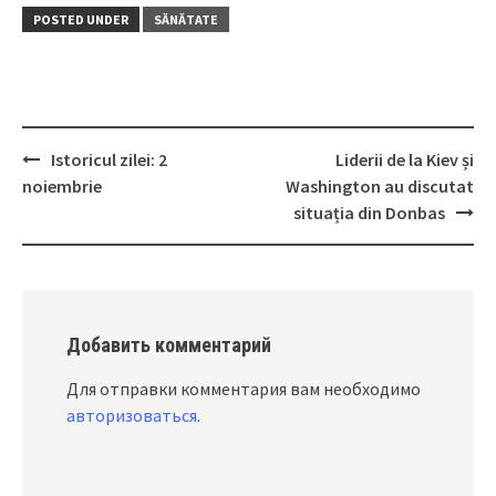
POSTED UNDER
SĂNĂTATE
Istoricul zilei: 2
Liderii de la Kiev și
Post
noiembrie
Washington au discutat
navigation
situația din Donbas
Добавить комментарий
Для отправки комментария вам необходимо
авторизоваться
.