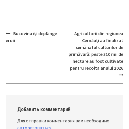
Bucovina își deplânge
Agricultorii din regiunea
Post
eroii
Cernăuți au finalizat
navigation
semănatul culturilor de
primăvară: peste 310 mii de
hectare au fost cultivate
pentru recolta anului 2026
Добавить комментарий
Для отправки комментария вам необходимо
авторизоваться
.