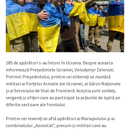
185 de apărători s-au întors în Ucraina. Despre aceasta
informează Președintele Ucrainei, Volodymyr Zelenski.
Potrivit Președintelui, printre cei eliberați se numără
militari ai Forțelor Armate ale Ucrainei, ai Gărzii Naționale
și ai Serviciului de Stat de Frontieră. Aceștia sunt soldați,
sergenți și ofițeri care au participat la acțiunile de luptă pe
diferite sectoare ale frontului.
Printre cei reveniți se află apărători ai Mariupolului și ai
combinatului „Azovstal”, precum și militari care au