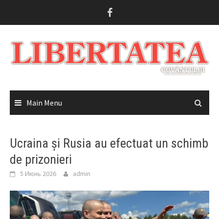
Skip
to
content
Main Menu
Ucraina și Rusia au efectuat un schimb
de prizonieri
5 Июнь 2026
admin