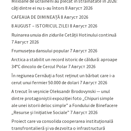
Milioane de ucraineni au plecat în străinătate în 2026:
câți dintre ei nu s-au întors
8 Август 2026
CAFEAUA DE DIMINEAȚĂ
8 Август 2026
8 AUGUST – ISTORICUL ZILEI
8 Август 2026
Ruinarea unuia din zidurile Cetății Hotinului continuă
7 Август 2026
Frumusețea dansului popular
7 Август 2026
Arctica a stabilit un record istoric de căldură: aproape
34°C dincolo de Cercul Polar
7 Август 2026
În regiunea Cernăuți a fost reținut un bărbat care i-a
cerut unui fermier 50.000 de dolari
7 Август 2026
A trecut în veșnicie Oleksandr Brodovynski — unul
dintre protagoniștii expoziției foto „Chipuri simple
ale unei istorii deloc simple” a Fondului de Binefacere
„Resurse și Inițiative Sociale”
7 Август 2026
Proiect care va consolida cooperarea instituțională
transfrontalieră și va dezvolta o infrastructură