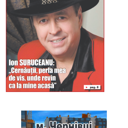
Буковина