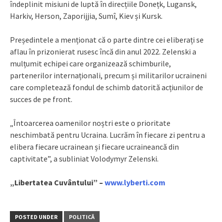
îndeplinit misiuni de luptă în direcțiile Donețk, Lugansk,
Harkiv, Herson, Zaporijjia, Sumî, Kiev și Kursk.
Președintele a menționat că o parte dintre cei eliberați se
aflau în prizonierat rusesc încă din anul 2022. Zelenski a
mulțumit echipei care organizează schimburile,
partenerilor internaționali, precum și militarilor ucraineni
care completează fondul de schimb datorită acțiunilor de
succes de pe front.
„Întoarcerea oamenilor noștri este o prioritate
neschimbată pentru Ucraina. Lucrăm în fiecare zi pentru a
elibera fiecare ucrainean și fiecare ucraineancă din
captivitate”, a subliniat Volodymyr Zelenski.
„Libertatea Cuvântului” –
www.lyberti.com
POSTED UNDER
POLITICĂ