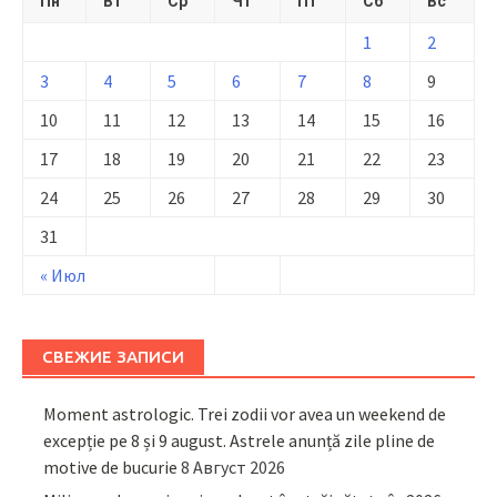
Пн
Вт
Ср
Чт
Пт
Сб
Вс
1
2
3
4
5
6
7
8
9
10
11
12
13
14
15
16
17
18
19
20
21
22
23
24
25
26
27
28
29
30
31
« Июл
СВЕЖИЕ ЗАПИСИ
Moment astrologic. Trei zodii vor avea un weekend de
excepție pe 8 și 9 august. Astrele anunță zile pline de
motive de bucurie
8 Август 2026