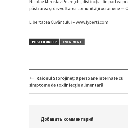
Nicolae Miroslav Petrețchi, distincția din partea pr
păstrarea și dezvoltarea comunității ucrainene — Or
Libertatea Cuvântului – www.lyberti.com
POSTED UNDER
EVENIMENT
Raionul Storojineț: 9 persoane internate cu
Post
simptome de toxiinfecţie alimentară
navigation
Добавить комментарий