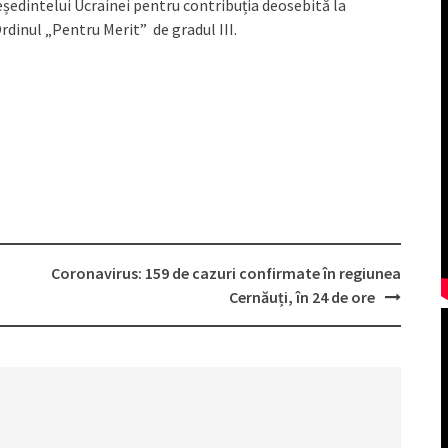
eședintelui Ucrainei pentru contribuția deosebită la
dinul „Pentru Merit” de gradul III.
Coronavirus: 159 de cazuri confirmate în regiunea
Cernăuți, în 24 de ore