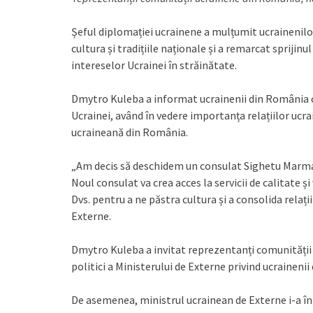
Șeful diplomației ucrainene a mulțumit ucrainenil
cultura și tradițiile naționale și a remarcat sprijin
intereselor Ucrainei în străinătate.
Dmytro Kuleba a informat ucrainenii din România cu 
Ucrainei, având în vedere importanța relațiilor uc
ucraineană din România.
„Am decis să deschidem un consulat Sighetu Marmaț
Noul consulat va crea acces la servicii de calitate
Dvs. pentru a ne păstra cultura și a consolida relaț
Externe.
Dmytro Kuleba a invitat reprezentanți comunității 
politici a Ministerului de Externe privind ucrainenii
De asemenea, ministrul ucrainean de Externe i-a î