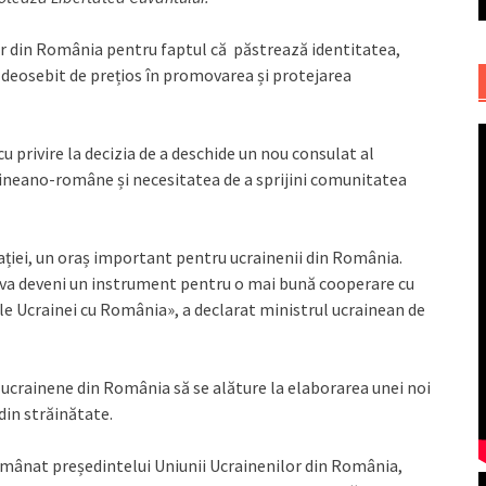
or din România pentru faptul că păstrează identitatea,
ul deosebit de prețios în promovarea și protejarea
privire la decizia de a deschide un nou consulat al
raineano-române și necesitatea de a sprijini comunitatea
iei, un oraș important pentru ucrainenii din România.
 și va deveni un instrument pentru o mai bună cooperare cu
iile Ucrainei cu România», a declarat ministrul ucrainean de
ucrainene din România să se alăture la elaborarea unei noi
 din străinătate.
nmânat președintelui Uniunii Ucrainenilor din România,