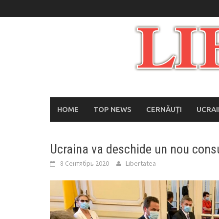
Skip
to
content
HOME
TOP NEWS
CERNĂUȚI
UCRA
Ucraina va deschide un nou cons
8 Сентябрь 2020
Libertatea