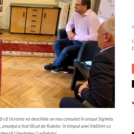
h
C
D
ă că Ucraina va deschide un nou consulat în orașul Sighetu
, anunțul a fost făcut de Kuleba în timpul unei întâlniri cu
otează Libertatea Cuvântului.