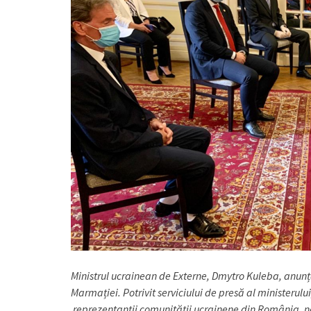
Ministrul ucrainean de Externe, Dmytro Kuleba, anunț
Marmației. Potrivit serviciului de presă al ministerului
reprezentanții comunității ucrainene din România, n