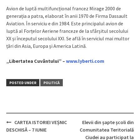
Avion de luptă multifuncțional francez Mirage 2000 de
generația a patra, elaborat în anii 1970 de Firma Dassault
Aviation. În serviciu e din 1984. Este principalul avion de
luptă al Forțelor Aeriene franceze de la sfârșitul secolului
XX și începutul secolului XXI. Se află în serviciul mai multor
țări din Asia, Europa și America Latină.
„Libertatea Cuvântului” –
www.lyberti.com
POSTED UNDER
POLITICĂ
CARTEA ISTORIEI VEȘNIC
Elevii din șapte școli din
Post
DESCHISĂ – 7 IUNIE
Comunitatea Teritorială
navigation
Ciudei au participat la