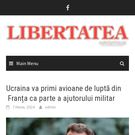
Skip
to
content
Main Menu
Ucraina va primi avioane de luptă din
Franța ca parte a ajutorului militar
7 Июнь 2024
admin