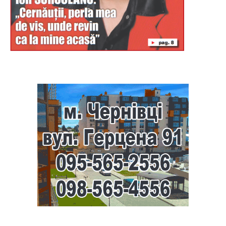
Буковина