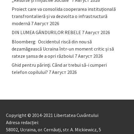
Proiect care va consolida cooperarea instituțională
transfrontalieră și va dezvolta o infrastructură
modernă
7 Август 2026
DIN LUMEA GÂNDURILOR REBELE
7 Август 2026
Bloomberg: Occidentul riscă din nou să
dezamăgească Ucraina într-un moment critic și să
rateze șansa de a opri războiul
7 Август 2026
Ghid pentru părinţi. Când ar trebui să-i cumperi
telefon copilului?
7 Август 2026
Copyright © 2014-2021 Libertatea Cuvântului
Adresa redacției:
58002, Ucraina, or. Cernăuți, str. A. Mickiewicz, 5