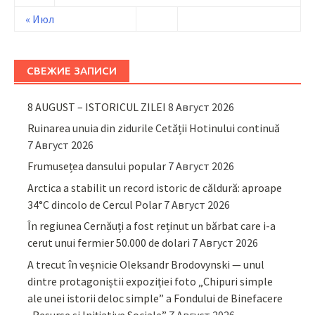
« Июл
СВЕЖИЕ ЗАПИСИ
8 AUGUST – ISTORICUL ZILEI
8 Август 2026
Ruinarea unuia din zidurile Cetății Hotinului continuă
7 Август 2026
Frumusețea dansului popular
7 Август 2026
Arctica a stabilit un record istoric de căldură: aproape
34°C dincolo de Cercul Polar
7 Август 2026
În regiunea Cernăuți a fost reținut un bărbat care i-a
cerut unui fermier 50.000 de dolari
7 Август 2026
A trecut în veșnicie Oleksandr Brodovynski — unul
dintre protagoniștii expoziției foto „Chipuri simple
ale unei istorii deloc simple” a Fondului de Binefacere
„Resurse și Inițiative Sociale”
7 Август 2026