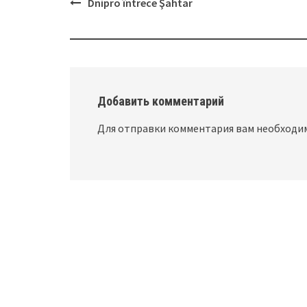
Dnipro întrece Şahtar
Post
navigation
Добавить комментарий
Для отправки комментария вам необход