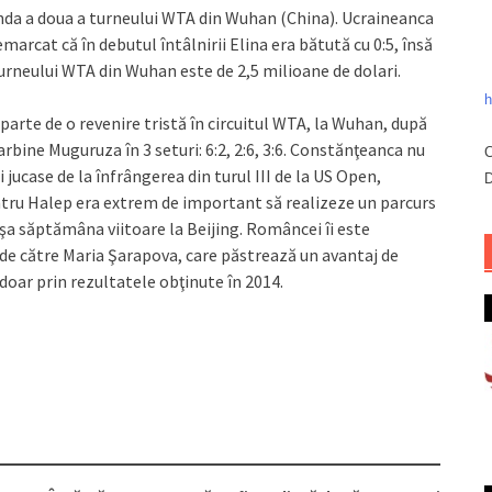
unda a doua a turneului WTA din Wuhan (China). Ucraineanca
 remarcat că în debutul întâlnirii Elina era bătută cu 0:5, însă
turneului WTA din Wuhan este de 2,5 milioane de dolari.
h
arte de o revenire tristă în circuitul WTA, la Wuhan, după
arbine Muguruza în 3 seturi: 6:2
, 2:6, 3:6. Constănţeanca nu
C
 jucase de la înfrângerea din turul III de la US Open,
D
ntru Halep era extrem de important să realizeze un parcurs
nşa săptămâna viitoare la Beijing. Româncei îi este
de către Maria Şarapova, care păstrează un avantaj de
doar prin rezultatele obţinute în 2014.