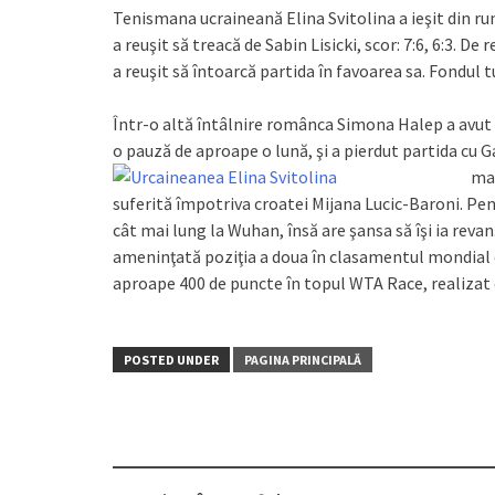
Tenismana ucraineană Elina Svitolina a ieşit din r
a reuşit să treacă de Sabin Lisicki, scor: 7:6, 6:3. De
a reuşit să întoarcă partida în favoarea sa. Fondul 
Într-o altă întâlnire românca Simona Halep a avut p
o pauză de aproape o lună, şi a pierdut partida cu G
mai
suferită împotriva croatei Mijana Lucic-Baroni. Pe
cât mai lung la Wuhan, însă are şansa să îşi ia reva
ameninţată poziţia a doua în clasamentul mondial 
aproape 400 de puncte în topul WTA Race, realizat 
POSTED UNDER
PAGINA PRINCIPALĂ