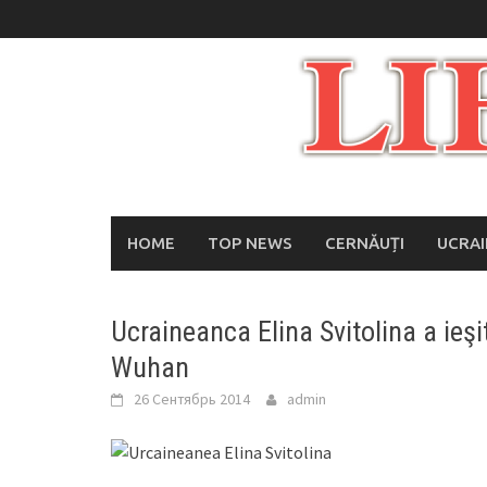
Skip
to
content
HOME
TOP NEWS
CERNĂUȚI
UCRA
Ucraineanca Elina Svitolina a ieşi
Wuhan
26 Сентябрь 2014
admin