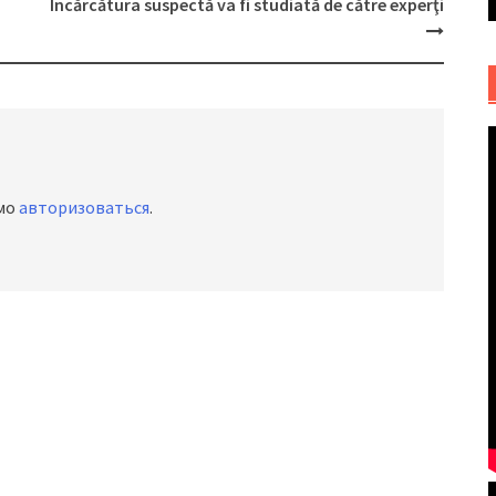
Încărcătura suspectă va fi studiată de către experţi
имо
авторизоваться
.