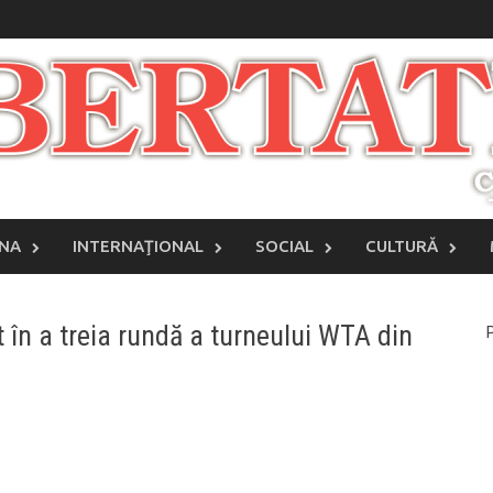
INA
INTERNAŢIONAL
SOCIAL
CULTURĂ
t în a treia rundă a turneului WTA din
P