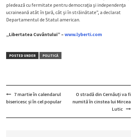
pledează cu fermitate pentru democraţia şi independenţa
ucraineană atât în ​​ţară, cât şi în străinătate”, a declarat
Departamentul de Statul american.
„Libertatea Cuvântului” –
www.lyberti.com
POSTED UNDER
POLITICĂ
7 martie în calendarul
O stradă din Cernăuți va fi
Post
bisericesc și în cel popular
numită în cinstea lui Mircea
navigation
Lutic