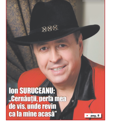
Буковина