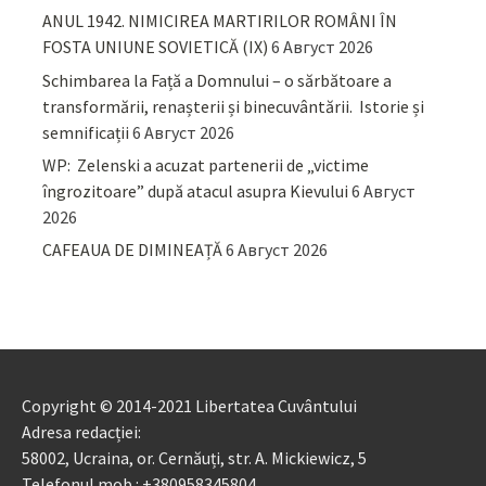
ANUL 1942. NIMICIREA MARTIRILOR ROMÂNI ÎN
FOSTA UNIUNE SOVIETICĂ (IX)
6 Август 2026
Schimbarea la Față a Domnului – o sărbătoare a
transformării, renașterii și binecuvântării. Istorie și
semnificații
6 Август 2026
WP: Zelenski a acuzat partenerii de „victime
îngrozitoare” după atacul asupra Kievului
6 Август
2026
CAFEAUA DE DIMINEAȚĂ
6 Август 2026
Copyright © 2014-2021 Libertatea Cuvântului
Adresa redacției:
58002, Ucraina, or. Cernăuți, str. A. Mickiewicz, 5
Telefonul mob.: +380958345804