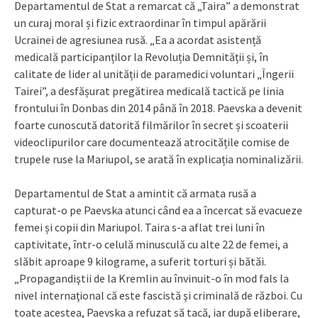
Departamentul de Stat a remarcat că „Taira” a demonstrat
un curaj moral și fizic extraordinar în timpul apărării
Ucrainei de agresiunea rusă. „Ea a acordat asistență
medicală participanților la Revoluția Demnității și, în
calitate de lider al unității de paramedici voluntari „Îngerii
Tairei”, a desfășurat pregătirea medicală tactică pe linia
frontului în Donbas din 2014 până în 2018. Paevska a devenit
foarte cunoscută datorită filmărilor în secret și scoaterii
videoclipurilor care documentează atrocitățile comise de
trupele ruse la Mariupol, se arată în explicația nominalizării.
Departamentul de Stat a amintit că armata rusă a
capturat-o pe Paevska atunci când ea a încercat să evacueze
femei și copii din Mariupol. Taira s-a aflat trei luni în
captivitate, într-o celulă minusculă cu alte 22 de femei, a
slăbit aproape 9 kilograme, a suferit torturi și bătăi.
„Propagandiştii de la Kremlin au învinuit-o în mod fals la
nivel internaţional că este fascistă şi criminală de război. Cu
toate acestea, Paevska a refuzat să tacă, iar după eliberare,