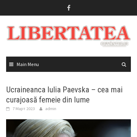
Skip
to
content
Main Menu
Ucraineanca Iulia Paevska – cea mai
curajoasă femeie din lume
7 Март 2023
admin