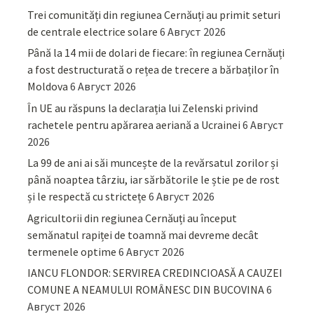
Trei comunități din regiunea Cernăuți au primit seturi
de centrale electrice solare
6 Август 2026
Până la 14 mii de dolari de fiecare: în regiunea Cernăuți
a fost destructurată o rețea de trecere a bărbaților în
Moldova
6 Август 2026
În UE au răspuns la declarația lui Zelenski privind
rachetele pentru apărarea aeriană a Ucrainei
6 Август
2026
La 99 de ani ai săi muncește de la revărsatul zorilor și
până noaptea târziu, iar sărbătorile le știe pe de rost
și le respectă cu strictețe
6 Август 2026
Agricultorii din regiunea Cernăuți au început
semănatul rapiței de toamnă mai devreme decât
termenele optime
6 Август 2026
IANCU FLONDOR: SERVIREA CREDINCIOASĂ A CAUZEI
COMUNE A NEAMULUI ROMÂNESC DIN BUCOVINA
6
Август 2026