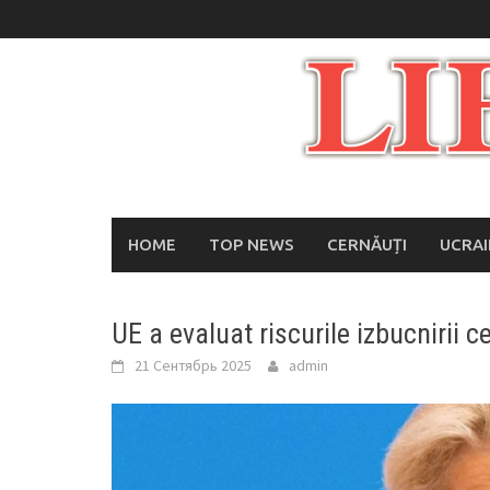
Skip
to
content
HOME
TOP NEWS
CERNĂUȚI
UCRA
UE a evaluat riscurile izbucnirii c
21 Сентябрь 2025
admin