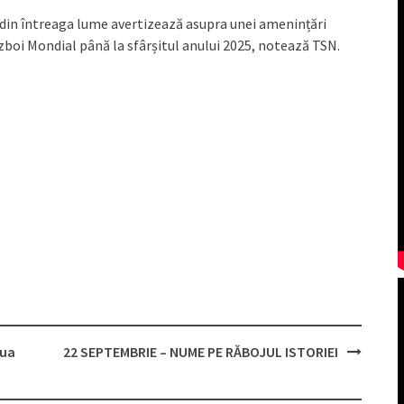
i din întreaga lume avertizează asupra unei amenințări
ăzboi Mondial până la sfârșitul anului 2025, notează TSN.
iua
22 SEPTEMBRIE – NUME PE RĂBOJUL ISTORIEI