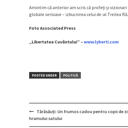
Amintim că anterior am scris că profeți și vizionar
globale serioase – izbucnirea celui de-al Treilea R
Foto Associated Press
„Libertatea Cuvântului” –
www.lyberti.com
POSTED UNDER
POLITICĂ
Tărăsăuți: Un frumos cadou pentru copii de z
Post
hramului satului
navigation