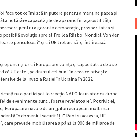
oi face tot ce îmi stă în putere pentru a menține pacea și
ta hotărâre capacitățile de apărare. În fața ostilității
 necesare pentru a garanta democrația, prosperitatea și
o posibilă evoluție spre al Treilea Război Mondial. Von der
foarte periculoasă” și că UE trebuie să-și întărească
 și oponenților că Europa are voința și capacitatea de a se
d că UE este „pe drumul cel bun” în ceea ce privește
fensive de la invazia Rusiei în Ucraina în 2022.
cană nu a participat la reacția NATO la un atac cu drone
tfel de evenimente sunt „foarte revelatoare”. Potrivit ei,
ve, Europa are nevoie de un „pilon european mult mai
dentă în domeniul securității”. Pentru aceasta, UE
 care prevede mobilizarea a până la 800 de miliarde de