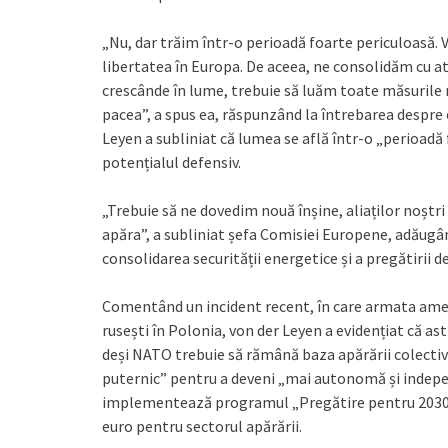
„Nu, dar trăim într-o perioadă foarte periculoasă. V
libertatea în Europa. De aceea, ne consolidăm cu atâ
crescânde în lume, trebuie să luăm toate măsurile
pacea”, a spus ea, răspunzând la întrebarea despre 
Leyen a subliniat că lumea se află într-o „perioadă 
potențialul defensiv.
„Trebuie să ne dovedim nouă înșine, aliaților noștri
apăra”, a subliniat șefa Comisiei Europene, adăugân
consolidarea securității energetice și a pregătirii de
Comentând un incident recent, în care armata ameri
rusești în Polonia, von der Leyen a evidențiat că as
deși NATO trebuie să rămână baza apărării colecti
puternic” pentru a deveni „mai autonomă și indepen
implementează programul „Pregătire pentru 2030”,
euro pentru sectorul apărării.