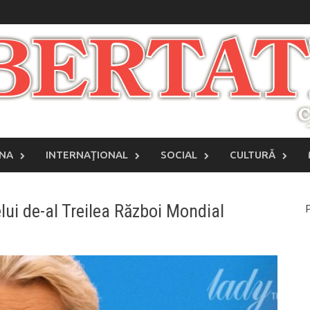
INA
INTERNAŢIONAL
SOCIAL
CULTURĂ
elui de-al Treilea Război Mondial
P