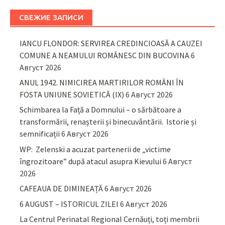
СВЕЖИЕ ЗАПИСИ
IANCU FLONDOR: SERVIREA CREDINCIOASĂ A CAUZEI
COMUNE A NEAMULUI ROMÂNESC DIN BUCOVINA
6
Август 2026
ANUL 1942. NIMICIREA MARTIRILOR ROMÂNI ÎN
FOSTA UNIUNE SOVIETICĂ (IX)
6 Август 2026
Schimbarea la Față a Domnului – o sărbătoare a
transformării, renașterii și binecuvântării. Istorie și
semnificații
6 Август 2026
WP: Zelenski a acuzat partenerii de „victime
îngrozitoare” după atacul asupra Kievului
6 Август
2026
CAFEAUA DE DIMINEAȚĂ
6 Август 2026
6 AUGUST – ISTORICUL ZILEI
6 Август 2026
La Centrul Perinatal Regional Cernăuți, toți membrii