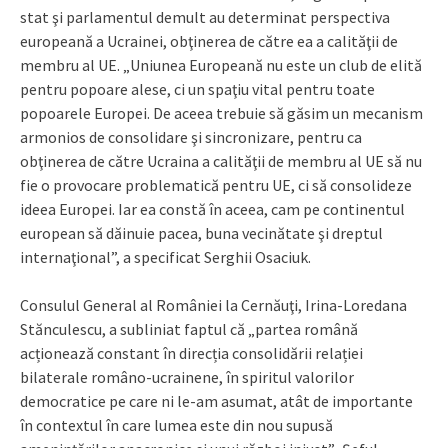
stat şi parlamentul demult au determinat perspectiva
europeană a Ucrainei, obţinerea de către ea a calităţii de
membru al UE. „Uniunea Europeană nu este un club de elită
pentru popoare alese, ci un spaţiu vital pentru toate
popoarele Europei. De aceea trebuie să găsim un mecanism
armonios de consolidare şi sincronizare, pentru ca
obţinerea de către Ucraina a calităţii de membru al UE să nu
fie o provocare problematică pentru UE, ci să consolideze
ideea Europei. Iar ea constă în aceea, cam pe continentul
european să dăinuie pacea, buna vecinătate şi dreptul
internaţional”, a specificat Serghii Osaciuk.
Consulul General al României la Cernăuţi, Irina-Loredana
Stănculescu, a subliniat faptul că „partea română
acționează constant în direcția consolidării relației
bilaterale româno-ucrainene, în spiritul valorilor
democratice pe care ni le-am asumat, atât de importante
în contextul în care lumea este din nou supusă