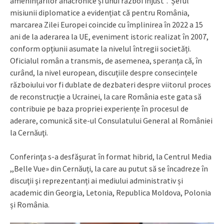
amenințărilor anacronice și unui război injust”. Șeful
misiunii diplomatice a evidențiat că pentru România,
marcarea Zilei Europei coincide cu împlinirea în 2022 a 15
ani de la aderarea la UE, eveniment istoric realizat în 2007,
conform opțiunii asumate la nivelul întregii societăți.
Oficialul român a transmis, de asemenea, speranța că, în
curând, la nivel european, discuțiile despre consecințele
războiului vor fi dublate de dezbateri despre viitorul proces
de reconstrucție a Ucrainei, la care România este gata să
contribuie pe baza propriei experiențe în procesul de
aderare, comunică site-ul Consulatului General al României
la Cernăuţi.
Conferinţa s-a desfăşurat în format hibrid, la Centrul Media
,,Belle Vue» din Cernăuți, la care au putut să se încadreze în
discuţii şi reprezentanți ai mediului administrativ și
academic din Georgia, Letonia, Republica Moldova, Polonia
și România.