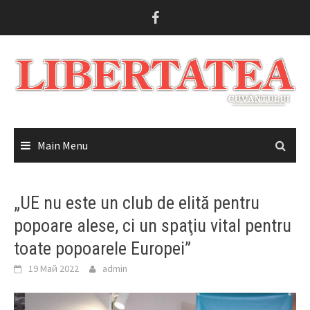
Skip
to
content
Main Menu
„UE nu este un club de elită pentru
popoare alese, ci un spaţiu vital pentru
toate popoarele Europei”
19 Май 2022
admin