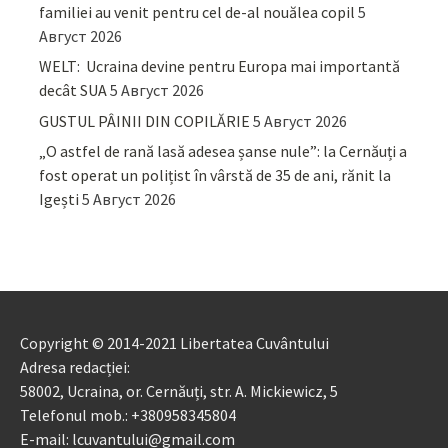
familiei au venit pentru cel de-al nouălea copil
5
Август 2026
WELT: Ucraina devine pentru Europa mai importantă
decât SUA
5 Август 2026
GUSTUL PÂINII DIN COPILĂRIE
5 Август 2026
„O astfel de rană lasă adesea șanse nule”: la Cernăuți a
fost operat un polițist în vârstă de 35 de ani, rănit la
Igești
5 Август 2026
Copyright © 2014-2021 Libertatea Cuvântului
Adresa redacției:
58002, Ucraina, or. Cernăuți, str. A. Mickiewicz, 5
Telefonul mob.: +380958345804
E-mail: lcuvantului@gmail.com