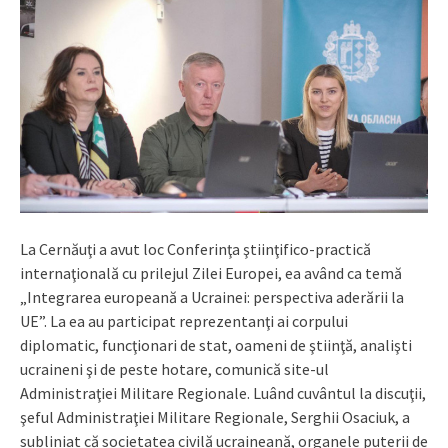
La Cernăuţi a avut loc Conferinţa ştiinţifico-practică
internaţională cu prilejul Zilei Europei, ea având ca temă
„Integrarea europeană a Ucrainei: perspectiva aderării la
UE”. La ea au participat reprezentanţi ai corpului
diplomatic, funcţionari de stat, oameni de ştiinţă, analişti
ucraineni şi de peste hotare, comunică site-ul
Administraţiei Militare Regionale. Luând cuvântul la discuţii,
şeful Administraţiei Militare Regionale, Serghii Osaciuk, a
subliniat că societatea civilă ucraineană, organele puterii de