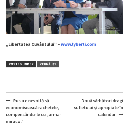
„Libertatea Cuvântului” –
www.lyberti.com
POSTED UNDER
CERNĂUȚI
Rusia e nevoită să
Două sărbători dragi
Post
economisească rachetele,
sufletului şi apropiate în
navigation
compensându-le cu „arma-
calendar
miracol”