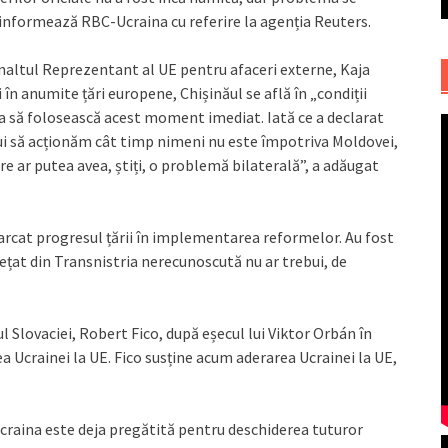
 informează RBC-Ucraina cu referire la agenția Reuters.
Înaltul Reprezentant al UE pentru afaceri externe, Kaja
în anumite țări europene, Chișinăul se află în „condiții
ea să folosească acest moment imediat. Iată ce a declarat
ui să acționăm cât timp nimeni nu este împotriva Moldovei,
re ar putea avea, știți, o problemă bilaterală”, a adăugat
rcat progresul țării în implementarea reformelor. Au fost
hețat din Transnistria nerecunoscută nu ar trebui, de
 Slovaciei, Robert Fico, după eșecul lui Viktor Orbán în
a Ucrainei la UE. Fico susține acum aderarea Ucrainei la UE,
craina este deja pregătită pentru deschiderea tuturor