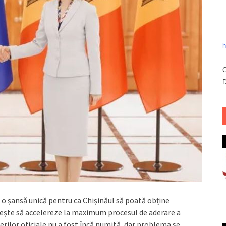
h
C
D
 o șansă unică pentru ca Chișinăul să poată obține
iește să accelereze la maximum procesul de aderare a
rilor oficiale nu a fost încă numită, dar problema se