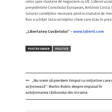
celor șase clustere de negociere cu UE. Liderul ucr
președintele Consiliului European, António Costa. 
tuturor condițiilor necesare pentru statutul de me
Kos a schițat lista cerințelor cheie care stau în pre
„Libertatea Cuvântului” –
www.lyberti.com
POSTED UNDER
POLITICĂ
„Nu vrem să pierdem timpul cu inițiative care
Post
acționează”: Marko Rubio despre impasul în
navigation
soluționarea războiului din Ucraina