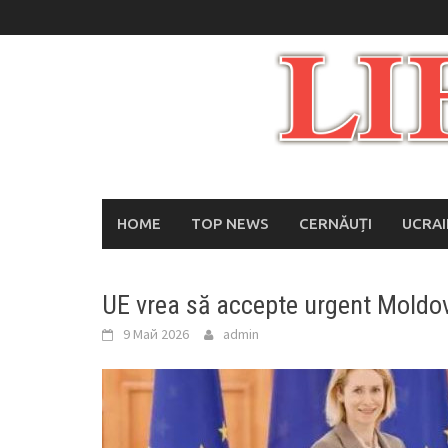
Skip
to
content
HOME
TOP NEWS
CERNĂUȚI
UCRA
UE vrea să accepte urgent Moldova
9 Май 2026
admin