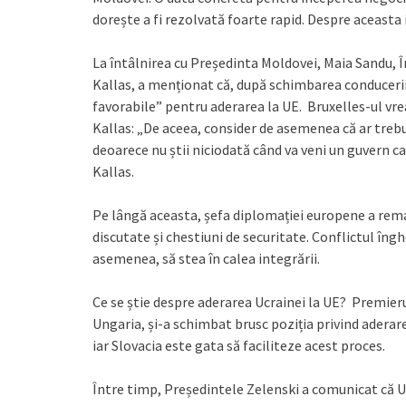
dorește a fi rezolvată foarte rapid. Despre aceasta
La întâlnirea cu Președinta Moldovei, Maia Sandu, 
Kallas, a menționat că, după schimbarea conducerii 
favorabile” pentru aderarea la UE. Bruxelles-ul vr
Kallas: „De aceea, consider de asemenea că ar treb
deoarece nu știi niciodată când va veni un guvern ca
Kallas.
Pe lângă aceasta, șefa diplomației europene a rema
discutate și chestiuni de securitate. Conflictul îng
asemenea, să stea în calea integrării.
Ce se știe despre aderarea Ucrainei la UE? Premierul
Ungaria, și-a schimbat brusc poziția privind aderare
iar Slovacia este gata să faciliteze acest proces.
Între timp, Președintele Zelenski a comunicat că U