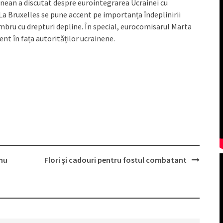
ainean a discutat despre eurointegrarea Ucrainei cu
La Bruxelles se pune accent pe importanța îndeplinirii
mbru cu drepturi depline. În special, eurocomisarul Marta
zent în fața autorităților ucrainene.
 nu
Flori și cadouri pentru fostul combatant