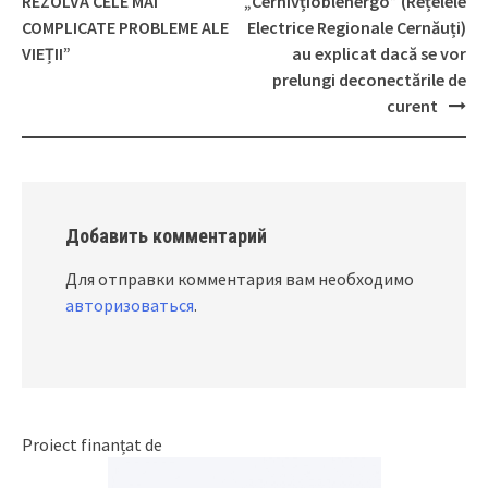
Post
REZOLVA CELE MAI
„Cernivțioblenergo” (Rețelele
navigation
COMPLICATE PROBLEME ALE
Electrice Regionale Cernăuți)
VIEȚII”
au explicat dacă se vor
prelungi deconectările de
curent
Добавить комментарий
Для отправки комментария вам необходимо
авторизоваться
.
Proiect finanțat de