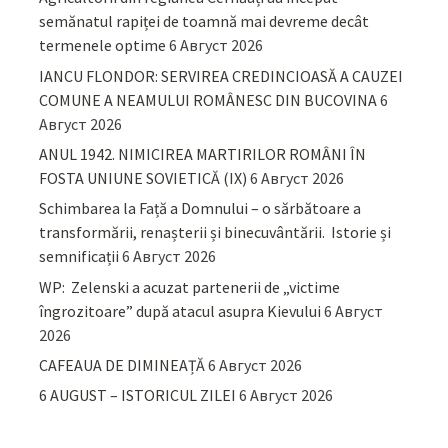
semănatul rapiței de toamnă mai devreme decât
termenele optime
6 Август 2026
IANCU FLONDOR: SERVIREA CREDINCIOASĂ A CAUZEI
COMUNE A NEAMULUI ROMÂNESC DIN BUCOVINA
6
Август 2026
ANUL 1942. NIMICIREA MARTIRILOR ROMÂNI ÎN
FOSTA UNIUNE SOVIETICĂ (IX)
6 Август 2026
Schimbarea la Față a Domnului – o sărbătoare a
transformării, renașterii și binecuvântării. Istorie și
semnificații
6 Август 2026
WP: Zelenski a acuzat partenerii de „victime
îngrozitoare” după atacul asupra Kievului
6 Август
2026
CAFEAUA DE DIMINEAȚĂ
6 Август 2026
6 AUGUST – ISTORICUL ZILEI
6 Август 2026