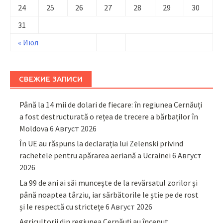
24
25
26
27
28
29
30
31
« Июл
СВЕЖИЕ ЗАПИСИ
Până la 14 mii de dolari de fiecare: în regiunea Cernăuți
a fost destructurată o rețea de trecere a bărbaților în
Moldova
6 Август 2026
În UE au răspuns la declarația lui Zelenski privind
rachetele pentru apărarea aeriană a Ucrainei
6 Август
2026
La 99 de ani ai săi muncește de la revărsatul zorilor și
până noaptea târziu, iar sărbătorile le știe pe de rost
și le respectă cu strictețe
6 Август 2026
Agricultorii din regiunea Cernăuți au început