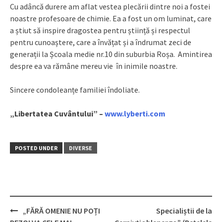
Cu adâncă durere am aflat vestea plecării dintre noi a fostei
noastre profesoare de chimie. Ea a fost un om luminat, care
a știut să inspire dragostea pentru știință și respectul
pentru cunoaștere, care a învățat și a îndrumat zeci de
generații la Școala medie nr.10 din suburbia Roșa. Amintirea
despre ea va rămâne mereu vie în inimile noastre.
Sincere condoleanțe familiei îndoliate.
„Libertatea Cuvântului” –
www.lyberti.com
POSTED UNDER
DIVERSE
„FĂRĂ OMENIE NU POȚI
Specialiștii de la