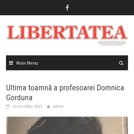
Skip
to
content
Main Menu
Ultima toamnă a profesoarei Domnica
Gorduna
16 Октябрь 2025
admin