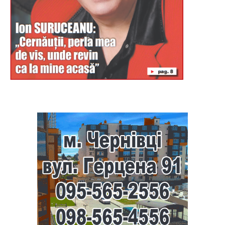
Буковина