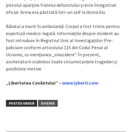
pistolul aparține fratelui defunctului și este înregistrat
oficial. Arma era păstrată într-un seif la domiciliu.
Băiatul a murit în ambulanță. Corpul a fost trimis pentru
expertiză medico-legală. Informațiile despre incident au
fost introduse în Registrul Unic al Investigațiilor Pre-
judiciare conform articolului 115 din Codul Penal al
Ucrainei, cu mențiunea „sinucidere”. În prezent,
anchetatorii stabilesc toate circumstanțele tragediei și
posibilele motive.
„Libertatea Cuvântului” –
www.lyberti.com
POSTED UNDER
DIVERSE