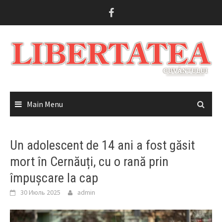
Skip
to
content
Main Menu
Un adolescent de 14 ani a fost găsit
mort în Cernăuți, cu o rană prin
împușcare la cap
30 Июль 2025
admin