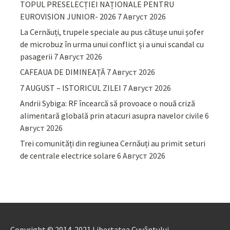
TOPUL PRESELECȚIEI NAȚIONALE PENTRU
EUROVISION JUNIOR- 2026
7 Август 2026
La Cernăuți, trupele speciale au pus cătușe unui șofer
de microbuz în urma unui conflict și a unui scandal cu
pasagerii
7 Август 2026
CAFEAUA DE DIMINEAȚĂ
7 Август 2026
7 AUGUST – ISTORICUL ZILEI
7 Август 2026
Andrii Sybiga: RF încearcă să provoace o nouă criză
alimentară globală prin atacuri asupra navelor civile
6
Август 2026
Trei comunități din regiunea Cernăuți au primit seturi
de centrale electrice solare
6 Август 2026
Copyright © 2014-2021 Libertatea Cuvântului