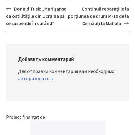
Donald Tusk: „Mari șanse
Continuă reparațiile la
Post
ca ostilitățile din Ucraina să
porțiunea de drum M-19 de la
navigation
se suspende în curând”
Cernăuți la Mahala
Добавить комментарий
Для отправки комментария вам необходимо
авторизоваться
.
Proiect finanțat de