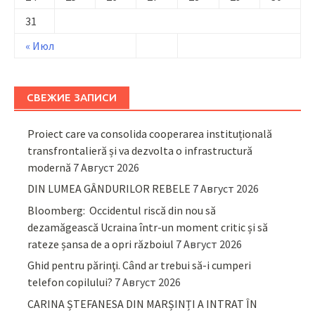
31
« Июл
СВЕЖИЕ ЗАПИСИ
Proiect care va consolida cooperarea instituțională
transfrontalieră și va dezvolta o infrastructură
modernă
7 Август 2026
DIN LUMEA GÂNDURILOR REBELE
7 Август 2026
Bloomberg: Occidentul riscă din nou să
dezamăgească Ucraina într-un moment critic și să
rateze șansa de a opri războiul
7 Август 2026
Ghid pentru părinţi. Când ar trebui să-i cumperi
telefon copilului?
7 Август 2026
CARINA ȘTEFANESA DIN MARȘINȚI A INTRAT ÎN