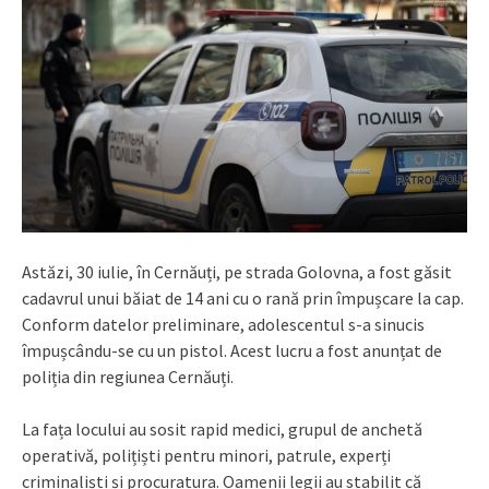
Astăzi, 30 iulie, în Cernăuți, pe strada Golovna, a fost găsit
cadavrul unui băiat de 14 ani cu o rană prin împușcare la cap.
Conform datelor preliminare, adolescentul s-a sinucis
împușcându-se cu un pistol. Acest lucru a fost anunțat de
poliția din regiunea Cernăuți.
La fața locului au sosit rapid medici, grupul de anchetă
operativă, polițiști pentru minori, patrule, experți
criminaliști și procuratura. Oamenii legii au stabilit că