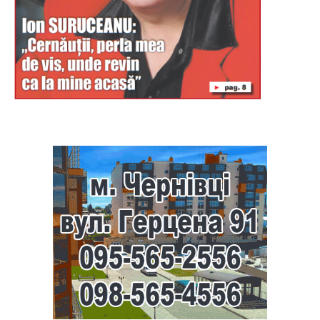
Буковина