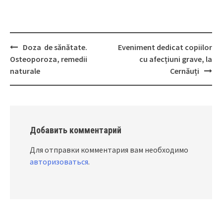
Doza de sănătate.
Eveniment dedicat copiilor
Post
Osteoporoza, remedii
cu afecțiuni grave, la
navigation
naturale
Cernăuți
Добавить комментарий
Для отправки комментария вам необходимо
авторизоваться
.