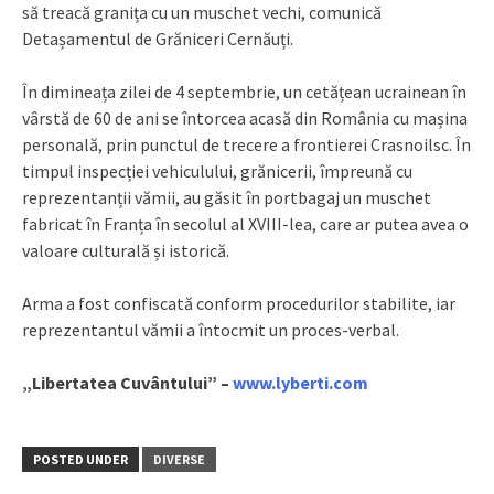
să treacă granița cu un muschet vechi, comunică
Detașamentul de Grăniceri Cernăuți.
În dimineața zilei de 4 septembrie, un cetățean ucrainean în
vârstă de 60 de ani se întorcea acasă din România cu mașina
personală, prin punctul de trecere a frontierei Crasnoilsc. În
timpul inspecției vehiculului, grănicerii, împreună cu
reprezentanții vămii, au găsit în portbagaj un muschet
fabricat în Franța în secolul al XVIII-lea, care ar putea avea o
valoare culturală și istorică.
Arma a fost confiscată conform procedurilor stabilite, iar
reprezentantul vămii a întocmit un proces-verbal.
„Libertatea Cuvântului” –
www.lyberti.com
POSTED UNDER
DIVERSE