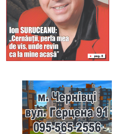
Буковина