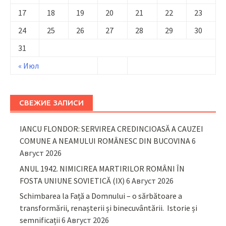
17
18
19
20
21
22
23
24
25
26
27
28
29
30
31
« Июл
СВЕЖИЕ ЗАПИСИ
IANCU FLONDOR: SERVIREA CREDINCIOASĂ A CAUZEI
COMUNE A NEAMULUI ROMÂNESC DIN BUCOVINA
6
Август 2026
ANUL 1942. NIMICIREA MARTIRILOR ROMÂNI ÎN
FOSTA UNIUNE SOVIETICĂ (IX)
6 Август 2026
Schimbarea la Față a Domnului – o sărbătoare a
transformării, renașterii și binecuvântării. Istorie și
semnificații
6 Август 2026