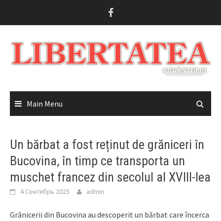
Skip
to
content
Main Menu
Un bărbat a fost reținut de grăniceri în
Bucovina, în timp ce transporta un
muschet francez din secolul al XVIII-lea
4 Сентябрь 2025
admin
Grănicerii din Bucovina au descoperit un bărbat care încerca