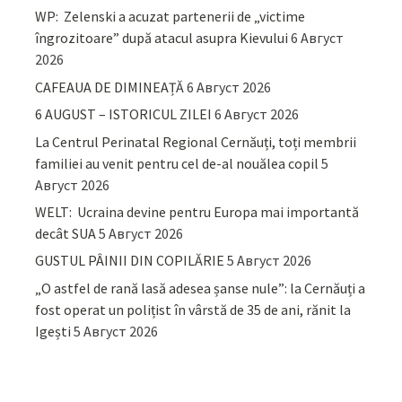
WP: Zelenski a acuzat partenerii de „victime
îngrozitoare” după atacul asupra Kievului
6 Август
2026
CAFEAUA DE DIMINEAȚĂ
6 Август 2026
6 AUGUST – ISTORICUL ZILEI
6 Август 2026
La Centrul Perinatal Regional Cernăuți, toți membrii
familiei au venit pentru cel de-al nouălea copil
5
Август 2026
WELT: Ucraina devine pentru Europa mai importantă
decât SUA
5 Август 2026
GUSTUL PÂINII DIN COPILĂRIE
5 Август 2026
„O astfel de rană lasă adesea șanse nule”: la Cernăuți a
fost operat un polițist în vârstă de 35 de ani, rănit la
Igești
5 Август 2026