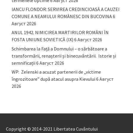
termenele optime
6 Август 2026
IANCU FLONDOR: SERVIREA CREDINCIOASĂ A CAUZEI
COMUNE A NEAMULUI ROMÂNESC DIN BUCOVINA
6
Август 2026
ANUL 1942. NIMICIREA MARTIRILOR ROMÂNI ÎN
FOSTA UNIUNE SOVIETICĂ (IX)
6 Август 2026
Schimbarea la Față a Domnului – o sărbătoare a
transformării, renașterii și binecuvântării. Istorie și
semnificații
6 Август 2026
WP: Zelenski a acuzat partenerii de „victime
îngrozitoare” după atacul asupra Kievului
6 Август
2026
Copyright © 2014-2021 Libertatea Cuvântului