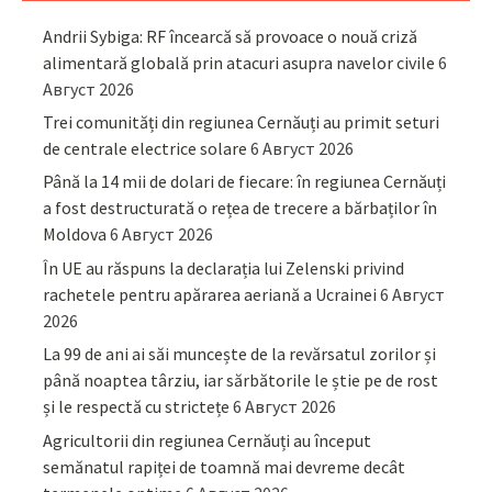
Andrii Sybiga: RF încearcă să provoace o nouă criză
alimentară globală prin atacuri asupra navelor civile
6
Август 2026
Trei comunități din regiunea Cernăuți au primit seturi
de centrale electrice solare
6 Август 2026
Până la 14 mii de dolari de fiecare: în regiunea Cernăuți
a fost destructurată o rețea de trecere a bărbaților în
Moldova
6 Август 2026
În UE au răspuns la declarația lui Zelenski privind
rachetele pentru apărarea aeriană a Ucrainei
6 Август
2026
La 99 de ani ai săi muncește de la revărsatul zorilor și
până noaptea târziu, iar sărbătorile le știe pe de rost
și le respectă cu strictețe
6 Август 2026
Agricultorii din regiunea Cernăuți au început
semănatul rapiței de toamnă mai devreme decât