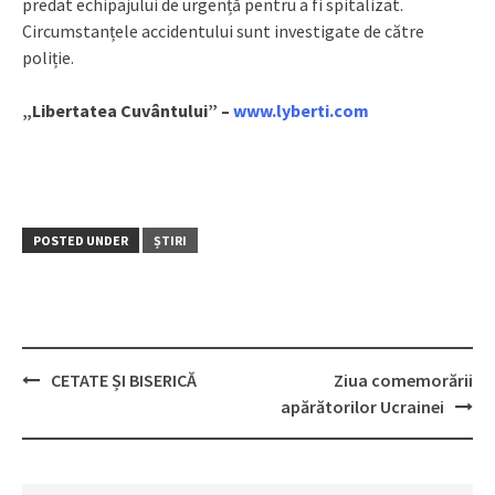
predat echipajului de urgență pentru a fi spitalizat.
Circumstanțele accidentului sunt investigate de către
poliție.
„Libertatea Cuvântului” –
www.lyberti.com
POSTED UNDER
ȘTIRI
CETATE ȘI BISERICĂ
Ziua comemorării
Post
apărătorilor Ucrainei
navigation