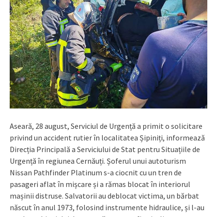
Aseară, 28 august, Serviciul de Urgență a primit o solicitare
privind un accident rutier în localitatea Șipiniți, informează
Direcția Principală a Serviciului de Stat pentru Situațiile de
Urgență în regiunea Cernăuți. Șoferul unui autoturism
Nissan Pathfinder Platinum s-a ciocnit cu un tren de
pasageri aflat în mișcare și a rămas blocat în interiorul
mașinii distruse. Salvatorii au deblocat victima, un bărbat
născut în anul 1973, folosind instrumente hidraulice, și l-au