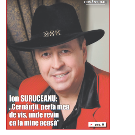
Буковина