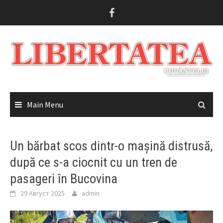
Skip
to
content
Main Menu
Un bărbat scos dintr-o mașină distrusă,
după ce s-a ciocnit cu un tren de
pasageri în Bucovina
29 Август 2025
admin