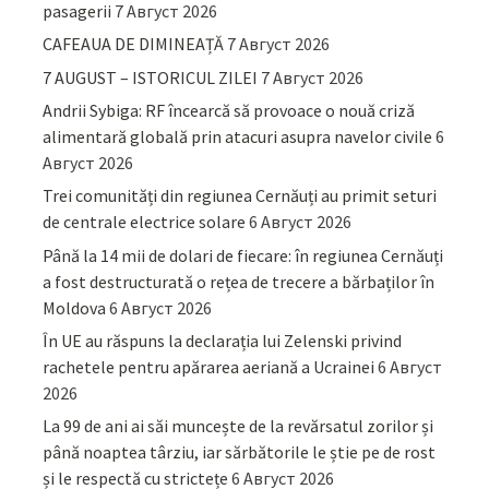
pasagerii
7 Август 2026
CAFEAUA DE DIMINEAȚĂ
7 Август 2026
7 AUGUST – ISTORICUL ZILEI
7 Август 2026
Andrii Sybiga: RF încearcă să provoace o nouă criză
alimentară globală prin atacuri asupra navelor civile
6
Август 2026
Trei comunități din regiunea Cernăuți au primit seturi
de centrale electrice solare
6 Август 2026
Până la 14 mii de dolari de fiecare: în regiunea Cernăuți
a fost destructurată o rețea de trecere a bărbaților în
Moldova
6 Август 2026
În UE au răspuns la declarația lui Zelenski privind
rachetele pentru apărarea aeriană a Ucrainei
6 Август
2026
La 99 de ani ai săi muncește de la revărsatul zorilor și
până noaptea târziu, iar sărbătorile le știe pe de rost
și le respectă cu strictețe
6 Август 2026