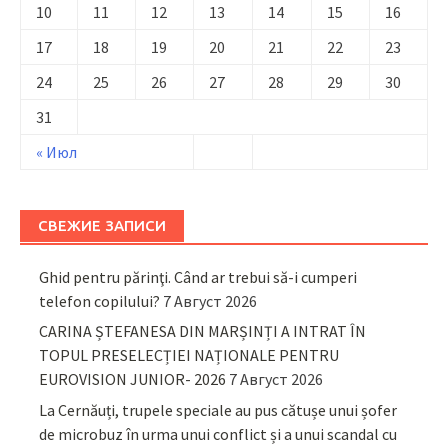
10
11
12
13
14
15
16
17
18
19
20
21
22
23
24
25
26
27
28
29
30
31
« Июл
СВЕЖИЕ ЗАПИСИ
Ghid pentru părinţi. Când ar trebui să-i cumperi
telefon copilului?
7 Август 2026
CARINA ȘTEFANESA DIN MARȘINȚI A INTRAT ÎN
TOPUL PRESELECȚIEI NAȚIONALE PENTRU
EUROVISION JUNIOR- 2026
7 Август 2026
La Cernăuți, trupele speciale au pus cătușe unui șofer
de microbuz în urma unui conflict și a unui scandal cu