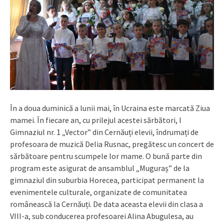
În a doua duminică a lunii mai, în Ucraina este marcată Ziua
mamei. În fiecare an, cu prilejul acestei sărbători, l
Gimnaziul nr. 1 „Vector” din Cernăuți elevii, îndrumați de
profesoara de muzică Delia Rusnac, pregătesc un concert de
sărbătoare pentru scumpele lor mame. O bună parte din
program este asigurat de ansamblul „Muguraș” de la
gimnaziul din suburbia Horecea, participat permanent la
evenimentele culturale, organizate de comunitatea
românească la Cernăuți. De data aceasta elevii din clasa a
VIII-a, sub conducerea profesoarei Alina Abugulesa, au