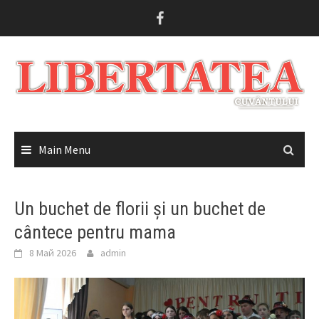
Skip
to
content
Main Menu
Un buchet de florii și un buchet de
cântece pentru mama
8 Май 2026
admin