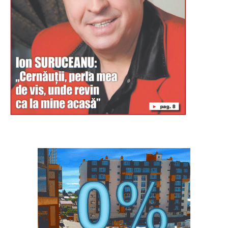
Буковина