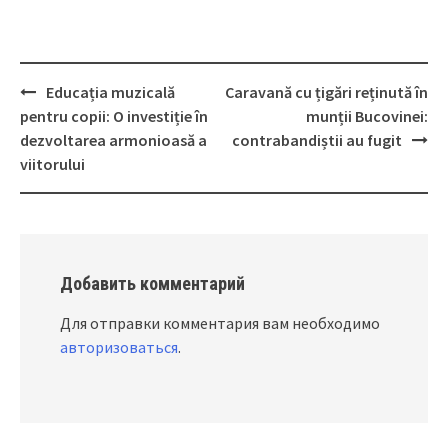
Educația muzicală
Caravană cu țigări reținută în
Post
pentru copii: O investiție în
munții Bucovinei:
navigation
dezvoltarea armonioasă a
contrabandiștii au fugit
viitorului
Добавить комментарий
Для отправки комментария вам необходимо
авторизоваться
.