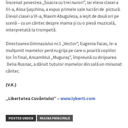
înscenat povestea „Soacra cu trei nurori”, iar eleva clasei a
III-a, Alisa Șașchina, a expus primele sale lucrări de pictură.
Elevul clasei a VI-a, Maxim Abugulesa, a ieșit de două ori pe
scenă – cu un cântec despre mama și cu o piesă muzicală,
interpretată la trompetă.
Directoarea Gimnaziului nr.1 „Vector”, Eugenia Facas, le-a
mulțumit mamelor pentru grija pe care o poartă copiilor
lor. În final, Ansamblul „Muguraș”, împreună cu dirijoarea
Delia Rusnac, a dăruit tuturor mamelor din sală un minunat
cântec.
(V.K.)
„Libertatea Cuvântului” –
www.lyberti.com
POSTED UNDER
PAGINA PRINCIPALĂ