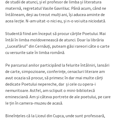
de studii de atunci, și el profesor de limba și literatura
maternă, regretatul Vasile Gavriliuc. Până acum, când ne
întâlneam, deși au trecut mulți ani, își aducea aminte de
acea lecție. N-am uitat-o nici eu, și n-o voi uita niciodată.
Studentă fiind am început să procur cărțile Poetului. Mai
întâi în limba moldovenească de atunci. Doar la librăria
„Luceafărul” din Cernăuți, puteam găsi rareori câte o carte
cu versurile sale în limba română.
Pe parcursul anilor participând la felurite întâlniri, lansări
de carte, simpozioane, conferințe, cenacluri literare am
avut ocazia să procur, să primesc în dar mai multe cărți
dedicate Poetului nepereche, dar și cele cu opera-i
nemuritoare. Astfel, am sclipuit o mini-bibliotecă
eminesciană. Am și câteva portrete de ale poetului, pe care
le țin în camera-muzeu de acasă.
Bineînțeles că la Liceul din Cupca, unde sunt profesoară,