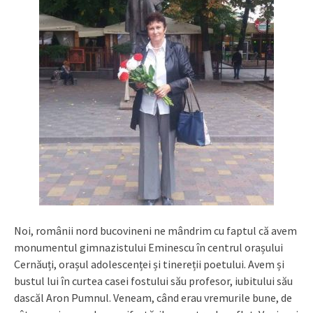
Noi, românii nord bucovineni ne mândrim cu faptul că avem
monumentul gimnazistului Eminescu în centrul orașului
Cernăuți, orașul adolescenței și tinereții poetului. Avem și
bustul lui în curtea casei fostului său profesor, iubitului său
dascăl Aron Pumnul. Veneam, când erau vremurile bune, de