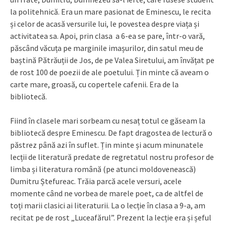
la politehnică. Era un mare pasionat de Eminescu, le recita
și celor de acasă versurile lui, le povestea despre viața și
activitatea sa. Apoi, prin clasa a 6-ea se pare, într-o vară,
păscând văcuța pe marginile imașurilor, din satul meu de
baștină Pătrăuții de Jos, de pe Valea Siretului, am învățat pe
de rost 100 de poezii de ale poetului. Țin minte că aveam o
carte mare, groasă, cu copertele cafenii. Era de la
bibliotecă.
Fiind în clasele mari sorbeam cu nesaț totul ce găseam la
bibliotecă despre Eminescu. De fapt dragostea de lectură o
păstrez până azi în suflet. Țin minte și acum minunatele
lecții de literatură predate de regretatul nostru profesor de
limba și literatura română (pe atunci moldovenească)
Dumitru Ștefureac. Trăia parcă acele versuri, acele
momente când ne vorbea de marele poet, ca de altfel de
toți marii clasici ai literaturii. La o lecție în clasa a 9-a, am
recitat pe de rost „Luceafărul”. Prezent la lecție era și șeful