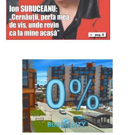
Буковина