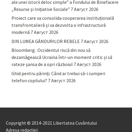
ale unei istorii deloc simple” a Fondului de Binefacere
„Resurse și Inițiative Sociale”
7 Август 2026
Proiect care va consolida cooperarea instituțională
transfrontalieră și va dezvolta o infrastructură
modernă
7 Август 2026
DIN LUMEA GÂNDURILOR REBELE
7 Август 2026
Bloomberg: Occidentul riscă din nou să
dezamăgească Ucraina într-un moment critic și să
rateze șansa de a opri războiul
7 Август 2026
Ghid pentru părinţi. Când ar trebui să-i cumperi
telefon copilului?
7 Август 2026
Copyright © 2014-2021 Libertatea Cuvântului
Adresa redacției: