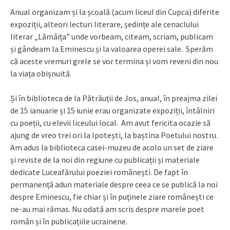
Anual organizam și la școală (acum liceul din Cupca) diferite
expoziții, alteori lecturi literare, ședințe ale cenaclului
literar „Lămâița” unde vorbeam, citeam, scriam, publicam
și gândeam la Eminescu și la valoarea operei sale. Sperăm
că aceste vremuri grele se vor termina și vom reveni din nou
la viața obișnuită.
Și în biblioteca de la Pătrăuții de Jos, anual, în preajma zilei
de 15 ianuarie și 15 iunie erau organizate expoziții, întâlniri
cu poeții, cu elevii liceului local. Am avut fericita ocazie să
ajung de vreo trei ori la Ipotești, la baștina Poetului nostru.
Am adus la biblioteca casei-muzeu de acolo un set de ziare
și reviste de la noi din regiune cu publicații și materiale
dedicate Luceafărului poeziei românești. De fapt în
permanență adun materiale despre ceea ce se publică la noi
despre Eminescu, fie chiar și în puținele ziare românești ce
ne-au mai rămas. Nu odată am scris despre marele poet
român și în publicațiile ucrainene.