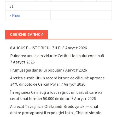
31
« Июл
СВЕЖИЕ ЗАПИСИ
8 AUGUST – ISTORICUL ZILEI
8 Август 2026
Ruinarea unuia din zidurile Cetății Hotinului continuă
7 Август 2026
Frumusețea dansului popular
7 Август 2026
Arctica a stabilit un record istoric de căldură: aproape
34°C dincolo de Cercul Polar
7 Август 2026
În regiunea Cernăuți a fost reținut un bărbat care i-a
cerut unui fermier 50.000 de dolari
7 Август 2026
A trecut în veșnicie Oleksandr Brodovynski — unul
dintre protagoniștii expoziției foto „Chipuri simple