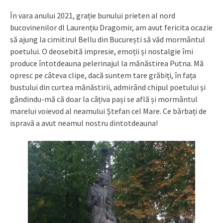
În vara anului 2021, grație bunului prieten al nord
bucovinenilor dl Laurențiu Dragomir, am avut fericita ocazie
să ajung la cimitirul Bellu din București să văd mormântul
poetului. O deosebită impresie, emoții și nostalgie îmi
produce întotdeauna pelerinajul la mănăstirea Putna. Mă
opresc pe câteva clipe, dacă suntem tare grăbiți, în fața
bustului din curtea mănăstirii, admirând chipul poetului și
gândindu-mă că doar la câțiva pași se află și mormântul
marelui voievod al neamului Ștefan cel Mare. Ce bărbați de
ispravă a avut neamul nostru dintotdeauna!