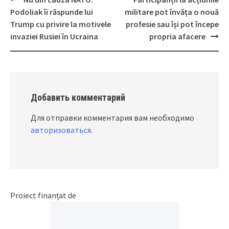
Post
Podoliak îi răspunde lui
militare pot învăța o nouă
navigation
Trump cu privire la motivele
profesie sau își pot începe
invaziei Rusiei în Ucraina
propria afacere
Добавить комментарий
Для отправки комментария вам необходимо
авторизоваться
.
Proiect finanțat de