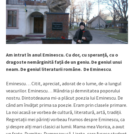
Am intrat în anul Eminescu. Cu dor, cu speranță, cu o
dragoste nemărginită față de un geniu. De geniul unui
neam. De geniul literaturii române. De Eminescu
.
Eminescu… Citit, apreciat, adorat de o lume, de-a lungul
veacurilor. Eminescu… Mândria și demnitatea poporului
nostru. Dintotdeauna mi-a plăcut poezia lui Eminescu. De
când am învățat prima sa poezie. Eram prin clasele primare.
La noi acasă se vorbea de cultură, literatură, artă, tradiții.
Regretații mei părinți vorbeau frumos despre Eminescu, ca
și despre alți mari clasici ai lumii. Mama mea Viorica, a avut
un frate, Dumitru, Dumnezeu să-l ierte, care fusese student