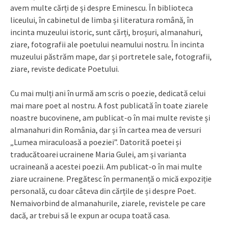
avem multe cărți de și despre Eminescu. În biblioteca
liceului, în cabinetul de limba și literatura română, în
incinta muzeului istoric, sunt cărți, broșuri, almanahuri,
ziare, fotografii ale poetului neamului nostru. În incinta
muzeului păstrăm mape, dar și portretele sale, fotografii,
ziare, reviste dedicate Poetului.
Cu mai mulți ani în urmă am scris o poezie, dedicată celui
mai mare poet al nostru. A fost publicată în toate ziarele
noastre bucovinene, am publicat-o în mai multe reviste și
almanahuri din România, dar și în cartea mea de versuri
„Lumea miraculoasă a poeziei”. Datorită poetei și
traducătoarei ucrainene Maria Gulei, am și varianta
ucraineană a acestei poezii. Am publicat-o în mai multe
ziare ucrainene. Pregătesc în permanență o mică expoziție
personală, cu doar câteva din cărțile de și despre Poet.
Nemaivorbind de almanahurile, ziarele, revistele pe care
dacă, ar trebui să le expun ar ocupa toată casa.