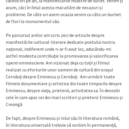
câteva ori pe an, la manifestările noastre de suflet. Venim și
acum, căci în felul acesta mai uităm de necazuri și
probleme. De câte ori avem ocazia venim cu câte un buchet
de flori la monumentul său.
Pe parcursul anilor am scris zeci de articole despre
manifestările cultural-literare dedicate poetului nostru
național, indiferent unde n-ar fi avut loc, aducându-mi
astfel modesta contribuție la promovarea și valorificarea
operei eminesciene. Am vizionat deja cu toții și filmul
realizat cu eforturile unor oameni de cultură din orașul
Cernăuți despre Eminescu și Cernăuți. Am urmărit toate
filmele documentare și artistice din toate timpurile despre
Eminescu, despre viața, prietenii, activitatea sa. În deosebi
cele în care apar cei doi mari scriitori și prieteni: Eminescu și
Creangă.
De fapt, despre Eminescu și rolul său în literatura română,
în literatura universală trebuie să vorbim în permanență,