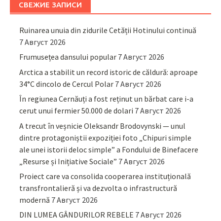
СВЕЖИЕ ЗАПИСИ
Ruinarea unuia din zidurile Cetății Hotinului continuă
7 Август 2026
Frumusețea dansului popular
7 Август 2026
Arctica a stabilit un record istoric de căldură: aproape
34°C dincolo de Cercul Polar
7 Август 2026
În regiunea Cernăuți a fost reținut un bărbat care i-a
cerut unui fermier 50.000 de dolari
7 Август 2026
A trecut în veșnicie Oleksandr Brodovynski — unul
dintre protagoniștii expoziției foto „Chipuri simple
ale unei istorii deloc simple” a Fondului de Binefacere
„Resurse și Inițiative Sociale”
7 Август 2026
Proiect care va consolida cooperarea instituțională
transfrontalieră și va dezvolta o infrastructură
modernă
7 Август 2026
DIN LUMEA GÂNDURILOR REBELE
7 Август 2026