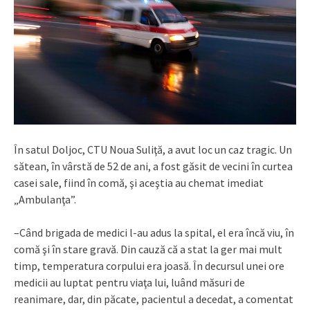
În satul Doljoc, CTU Noua Suliţă, a avut loc un caz tragic. Un
sătean, în vârstă de 52 de ani, a fost găsit de vecini în curtea
casei sale, fiind în comă, şi aceştia au chemat imediat
„Ambulanţa”.
–Când brigada de medici l-au adus la spital, el era încă viu, în
comă şi în stare gravă. Din cauză că a stat la ger mai mult
timp, temperatura corpului era joasă. În decursul unei ore
medicii au luptat pentru viaţa lui, luând măsuri de
reanimare, dar, din păcate, pacientul a decedat, a comentat