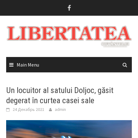
Skip
to
content
Main Menu
Un locuitor al satului Doljoc, găsit
degerat în curtea casei sale
24 Декабрь 2021
admin