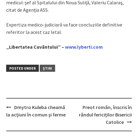
medicul-şef al Spitalului din Noua Suliţă, Valeriu Calaraş,
citat de Agenţia ASS.
Expertiza medico-judiciară va face concluziile definitive
referitor la acest caz letal.
„Libertatea Cuvântului” –
www.lyberti.com
POSTED UNDER
ȘTIRI
Dmytro Kuleba cheamă
Preot român, înscris în
Post
la acţiuni în comun şi ferme
rândul fericiţilor Bisericii
navigation
Catolice