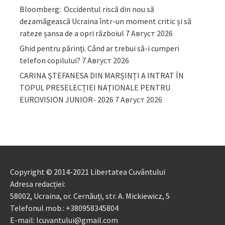
Bloomberg: Occidentul riscă din nou să
dezamăgească Ucraina într-un moment critic și să
rateze șansa de a opri războiul
7 Август 2026
Ghid pentru părinţi. Când ar trebui să-i cumperi
telefon copilului?
7 Август 2026
CARINA ȘTEFANESA DIN MARȘINȚI A INTRAT ÎN
TOPUL PRESELECȚIEI NAȚIONALE PENTRU
EUROVISION JUNIOR- 2026
7 Август 2026
Copyright © 2014-2021 Libertatea Cuvântului
Adresa redacției:
58002, Ucraina, or. Cernăuți, str. A. Mickiewicz, 5
Telefonul mob.: +380958345804
E-mail: lcuvantului@gmail.com