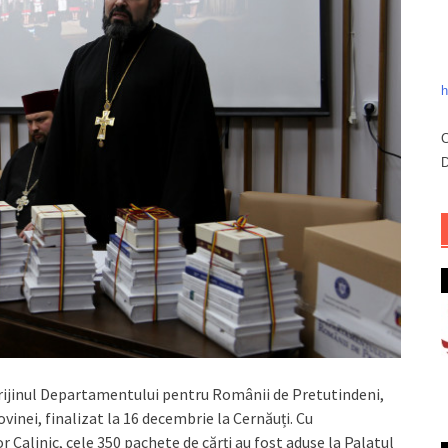
h
C
D
sprijinul Departamentului pentru Românii de Pretutindeni,
vinei, finalizat la 16 decembrie la Cernăuți. Cu
 Calinic, cele 350 pachete de cărți au fost aduse la Palatul