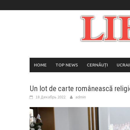
Skip
to
content
HOME
TOP NEWS
CERNĂUȚI
UCRA
Un lot de carte românească relig
18 Декабрь 2022
admin