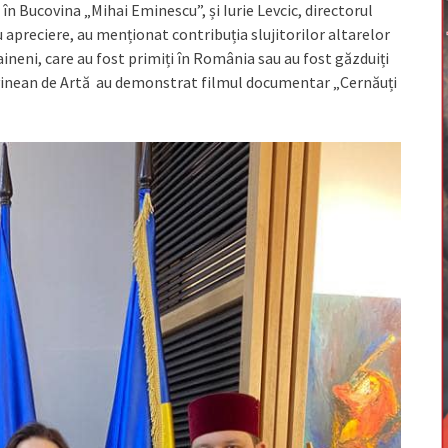
în Bucovina „Mihai Eminescu”, și Iurie Levcic, directorul
apreciere, au menționat contribuția slujitorilor altarelor
ineni, care au fost primiți în România sau au fost găzduiți
ovinean de Artă au demonstrat filmul documentar „Cernăuți