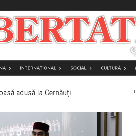
INA
INTERNAŢIONAL
SOCIAL
CULTURĂ
ioasă adusă la Cernăuți
P