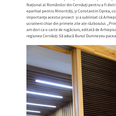
Național al Românilor din Cernăuți pentru a fi distr
eparhial pentru Minorități, și Constantin Oprea, co
importanța acestui proiect și a subliniat că Arhiepi
ucraineni chiar din primele zile ale războiului. „P
am dori ca o carte de rugăciuni, editată de Arhiepis
regiunea Cernăuți. Să aducă Bunul Dumnezeu pacea 