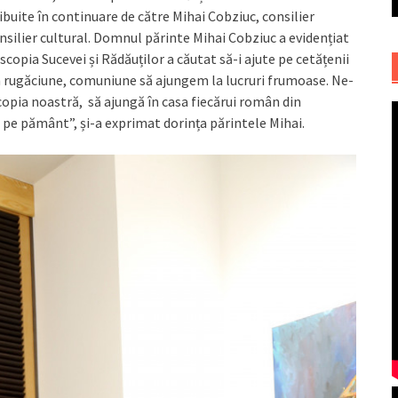
ibuite în continuare de către Mihai Cobziuc, consilier
nsilier cultural. Domnul părinte Mihai Cobziuc a evidențiat
scopia Sucevei și Rădăuților a căutat să-i ajute pe cetățenii
rin rugăciune, comuniune să ajungem la lucruri frumoase. Ne-
copia noastră, să ajungă în casa fiecărui român din
pe pământ”, și-a exprimat dorința părintele Mihai.