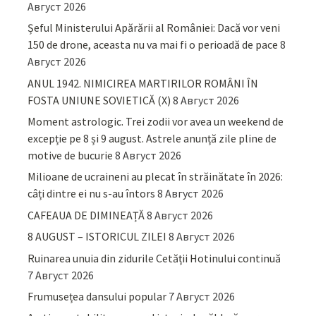
Август 2026
Șeful Ministerului Apărării al României: Dacă vor veni
150 de drone, aceasta nu va mai fi o perioadă de pace
8
Август 2026
ANUL 1942. NIMICIREA MARTIRILOR ROMÂNI ÎN
FOSTA UNIUNE SOVIETICĂ (X)
8 Август 2026
Moment astrologic. Trei zodii vor avea un weekend de
excepție pe 8 și 9 august. Astrele anunță zile pline de
motive de bucurie
8 Август 2026
Milioane de ucraineni au plecat în străinătate în 2026:
câți dintre ei nu s-au întors
8 Август 2026
CAFEAUA DE DIMINEAȚĂ
8 Август 2026
8 AUGUST – ISTORICUL ZILEI
8 Август 2026
Ruinarea unuia din zidurile Cetății Hotinului continuă
7 Август 2026
Frumusețea dansului popular
7 Август 2026