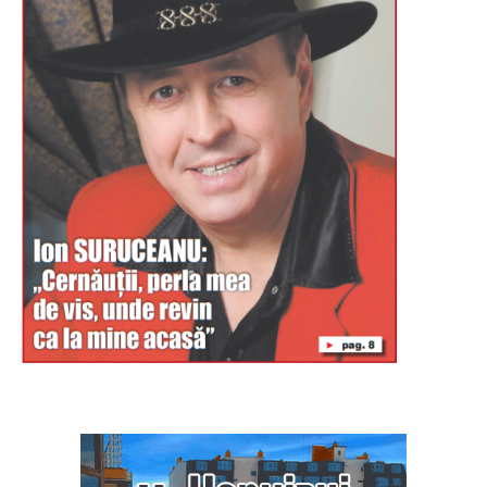
Буковина