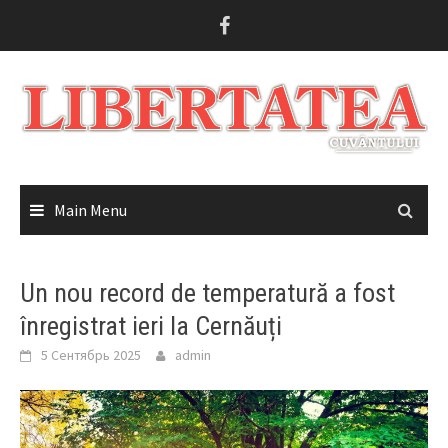
Skip
to
content
Main Menu
Un nou record de temperatură a fost
înregistrat ieri la Cernăuți
5 Сентябрь 2025
admin