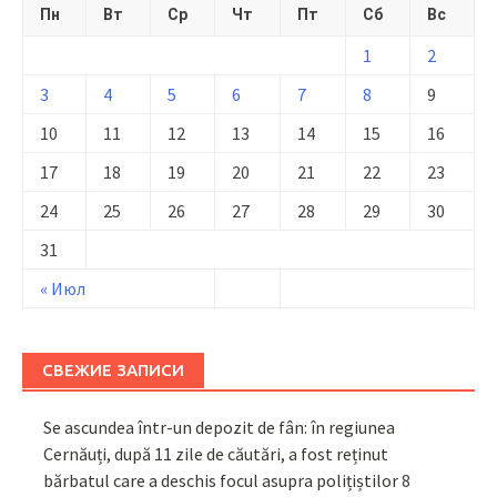
Пн
Вт
Ср
Чт
Пт
Сб
Вс
1
2
3
4
5
6
7
8
9
10
11
12
13
14
15
16
17
18
19
20
21
22
23
24
25
26
27
28
29
30
31
« Июл
СВЕЖИЕ ЗАПИСИ
Se ascundea într-un depozit de fân: în regiunea
Cernăuți, după 11 zile de căutări, a fost reținut
bărbatul care a deschis focul asupra polițiștilor
8