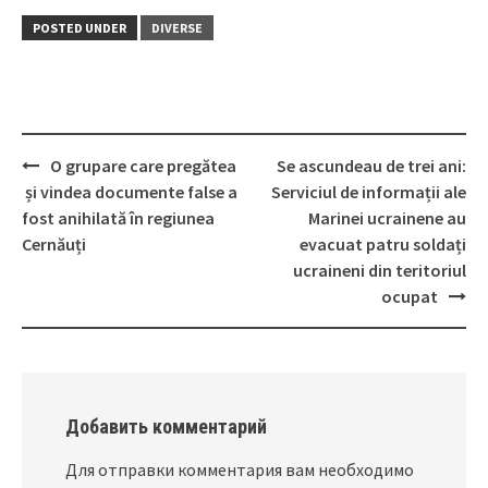
POSTED UNDER
DIVERSE
O grupare care pregătea
Se ascundeau de trei ani:
Post
și vindea documente false a
Serviciul de informații ale
navigation
fost anihilată în regiunea
Marinei ucrainene au
Cernăuți
evacuat patru soldați
ucraineni din teritoriul
ocupat
Добавить комментарий
Для отправки комментария вам необходимо