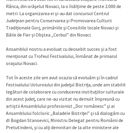
Rânca, din orăşelul Novaci, la o înălţime de peste 2.000 de
metri. La organizarea ei şi-au dat concursul Centrul
Judeţean pentru Conservarea şi Promovarea Culturii
Tradiţionale Gorj, primăriile şi Consiliile locale Novaci şi
Băile de Fier şi Obştea „Cerbul” din Novaci.
Ansamblul nostru a evoluat cu deosebit succes şi a fost
menţionat cu Trofeul Festivalului, înmânat de primarul
oraşului Novaci.
Tot în aceste zile am avut ocazia să evoluăm şi în cadrul
Festivalului Usturoiului din judeţul Bistriţa, unde am stabilit
legături de colaborare cu conducerea instituţiilor culturale
din acest judeţ, care ne-au vizitat nu demult împreună cu
artiştii Ansamblului profesionist „Dor românesc” şi ai
Ansamblului folcloric „Baladele Bistriţei” şi să dialogăm cu
dl Bogdan Stanoevici, Ministru Delegat pentru Românii de
Pretutindeni, şi cu alţi demnitari de la alte ministere ale