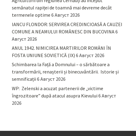
Agricultorii din regiunea Cernăuți au început
semănatul rapiței de toamnă mai devreme decât
termenele optime
6 Август 2026
IANCU FLONDOR: SERVIREA CREDINCIOASĂ A CAUZEI
COMUNE A NEAMULUI ROMÂNESC DIN BUCOVINA
6
Август 2026
ANUL 1942. NIMICIREA MARTIRILOR ROMÂNI ÎN
FOSTA UNIUNE SOVIETICĂ (IX)
6 Август 2026
Schimbarea la Față a Domnului – o sărbătoare a
transformării, renașterii și binecuvântării. Istorie și
semnificații
6 Август 2026
WP: Zelenski a acuzat partenerii de „victime
îngrozitoare” după atacul asupra Kievului
6 Август
2026