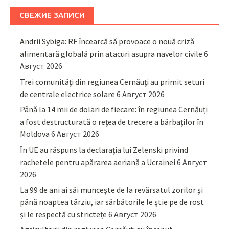
СВЕЖИЕ ЗАПИСИ
Andrii Sybiga: RF încearcă să provoace o nouă criză
alimentară globală prin atacuri asupra navelor civile
6
Август 2026
Trei comunități din regiunea Cernăuți au primit seturi
de centrale electrice solare
6 Август 2026
Până la 14 mii de dolari de fiecare: în regiunea Cernăuți
a fost destructurată o rețea de trecere a bărbaților în
Moldova
6 Август 2026
În UE au răspuns la declarația lui Zelenski privind
rachetele pentru apărarea aeriană a Ucrainei
6 Август
2026
La 99 de ani ai săi muncește de la revărsatul zorilor și
până noaptea târziu, iar sărbătorile le știe pe de rost
și le respectă cu strictețe
6 Август 2026