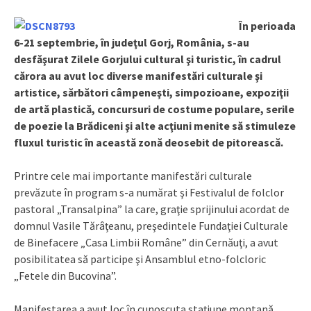
În perioada
6-21 septembrie, în judeţul Gorj, România, s-au
desfăşurat Zilele Gorjului cultural şi turistic, în cadrul
cărora au avut loc diverse manifestări culturale şi
artistice, sărbători câmpeneşti, simpozioane, expoziţii
de artă plastică, concursuri de costume populare, serile
de poezie la Brădiceni şi alte acţiuni menite să stimuleze
fluxul turistic în această zonă deosebit de pitorească.
Printre cele mai importante manifestări culturale
prevăzute în program s-a numărat şi Festivalul de folclor
pastoral „Transalpina” la care, graţie sprijinului acordat de
domnul Vasile Tărâţeanu, preşedintele Fundaţiei Culturale
de Binefacere „Casa Limbii Române” din Cernăuţi, a avut
posibilitatea să participe şi Ansamblul etno-folcloric
„Fetele din Bucovina”.
Manifestarea a avut loc în cunoscuta staţiune montană