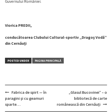
Guvernului României.
Viorica PREDII,
conducătoarea Clubului Cultural-sportiv „Dragoş Vodă”
din Cernăuţi
POSTED UNDER
PAGINA PRINCIPALĂ
Fabrica de spirt — în
„Glasul Bucovinei” – o
Post
paragini şi cu geamuri
bibliotecă de carte
navigation
sparte…
românească din Cernăuţi