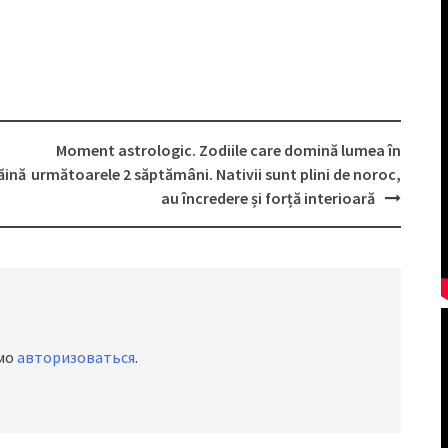
Moment astrologic. Zodiile care domină lumea în
ăină
următoarele 2 săptămâni. Nativii sunt plini de noroc,
au încredere și forță interioară
имо
авторизоваться
.