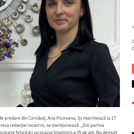
h
C
D
e predare din Cernăuți, Ana Picireanu, își marchează la 17
dresa redacției noastre, se menționează: „Din partea
incere felicitări cu ocazia împlinirii a 35 de ani. Nu demult