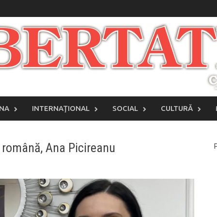
INA
INTERNAŢIONAL
SOCIAL
CULTURĂ
e română, Ana Picireanu
P