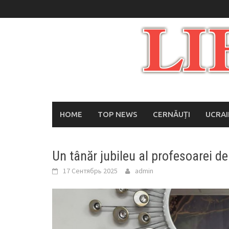
Skip
to
content
HOME
TOP NEWS
CERNĂUȚI
UCRA
Un tânăr jubileu al profesoarei d
17 Сентябрь 2025
admin