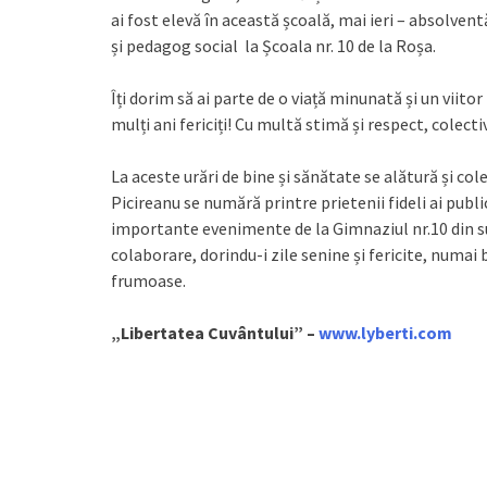
ai fost elevă în această școală, mai ieri – absolve
și pedagog social la Școala nr. 10 de la Roșa.
Îți dorim să ai parte de o viață minunată și un viitor
mulți ani fericiți! Cu multă stimă și respect, colect
La aceste urări de bine și sănătate se alătură și co
Picireanu se numără printre prietenii fideli ai pu
importante evenimente de la Gimnaziul nr.10 din s
colaborare, dorindu-i zile senine și fericite, numai b
frumoase.
„Libertatea Cuvântului” –
www.lyberti.com