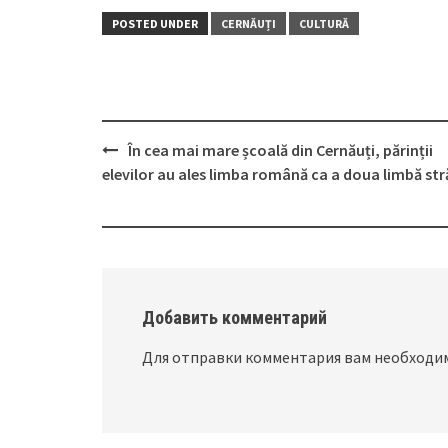
POSTED UNDER
CERNĂUȚI
CULTURĂ
În cea mai mare școală din Cernăuți, părinții
Post
elevilor au ales limba română ca a doua limbă str
navigation
Добавить комментарий
Для отправки комментария вам необход