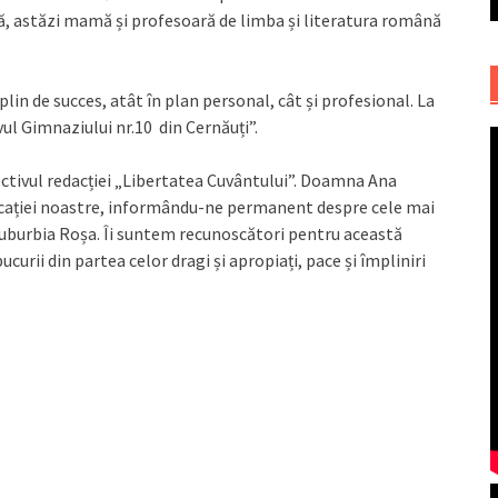
ntă, astăzi mamă și profesoară de limba și literatura română
 plin de succes, atât în plan personal, cât și profesional. La
ivul Gimnaziului nr.10 din Cernăuți”.
lectivul redacției „Libertatea Cuvântului”. Doamna Ana
blicației noastre, informându-ne permanent despre cele mai
uburbia Roșa. Îi suntem recunoscători pentru această
ucurii din partea celor dragi și apropiați, pace și împliniri