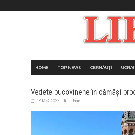
Skip
to
content
HOME
TOP NEWS
CERNĂUȚI
UCRA
Vedete bucovinene în cămăși bro
19 Май 2022
admin