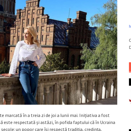
h
C
D
e marcată în a treia zi de joi a lunii mai. Inițiativa a fost
ă este respectată și astăzi, în pofida faptului că în Ucraina
 secole: un popor care își respectă tradiția, credința,