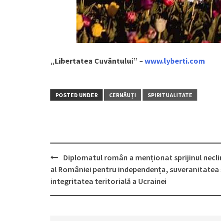
„Libertatea Cuvântului” –
www.lyberti.com
POSTED UNDER
CERNĂUȚI
SPIRITUALITATE
Diplomatul român a menționat sprijinul necli
Post
al României pentru independența, suveranitatea 
navigation
integritatea teritorială a Ucrainei