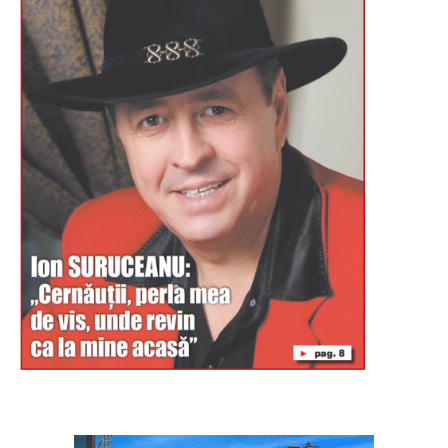
Буковина