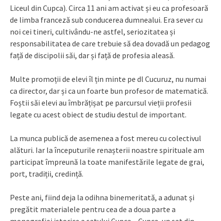
Liceul din Cupca). Circa 11 ani am activat și eu ca profesoară
de limba franceză sub conducerea dumnealui. Era sever cu
noi cei tineri, cultivându-ne astfel, seriozitatea și
responsabilitatea de care trebuie să dea dovadă un pedagog
față de discipolii săi, dar și față de profesia aleasă.
Multe promoții de elevi îl țin minte pe dl Cucuruz, nu numai
ca director, dar și ca un foarte bun profesor de matematică.
Foștii săi elevi au îmbrățișat pe parcursul vieții profesii
legate cu acest obiect de studiu destul de important.
La munca publică de asemenea a fost mereu cu colectivul
alături. Iar la începuturile renașterii noastre spirituale am
participat împreună la toate manifestările legate de grai,
port, tradiții, credință.
Peste ani, fiind deja la odihna binemeritată, a adunat și
pregătit materialele pentru cea de a doua parte a