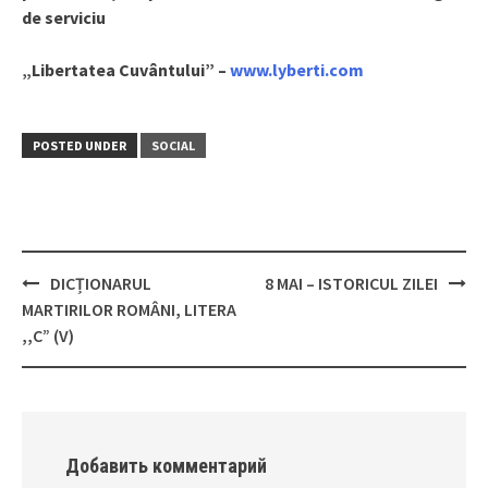
de serviciu
„Libertatea Cuvântului” –
www.lyberti.com
POSTED UNDER
SOCIAL
DICȚIONARUL
8 MAI – ISTORICUL ZILEI
Post
MARTIRILOR ROMÂNI, LITERA
navigation
,,C” (V)
Добавить комментарий