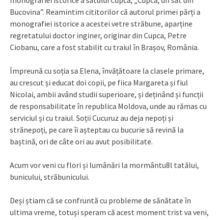
monografiei istorice a satului Cupca, „Cupca, un sat din
Bucovina”. Reamintim cititorilor că autorul primei părți a
monografiei istorice a acestei vetre străbune, aparține
regretatului doctor inginer, originar din Cupca, Petre
Ciobanu, care a fost stabilit cu traiul în Brașov, România.
Împreună cu soția sa Elena, învățătoare la clasele primare,
au crescut și educat doi copii, pe fiica Margareta și fiul
Nicolai, ambii având studii superioare, și deținând și funcții
de responsabilitate în republica Moldova, unde au rămas cu
serviciul și cu traiul. Soții Cucuruz au deja nepoți și
strănepoți, pe care îi așteptau cu bucurie să revină la
baștină, ori de câte ori au avut posibilitate.
Acum vor veni cu flori și lumânări la mormântu8l tatălui,
bunicului, străbunicului.
Deși știam că se confruntă cu probleme de sănătate în
ultima vreme, totuși speram că acest moment trist va veni,