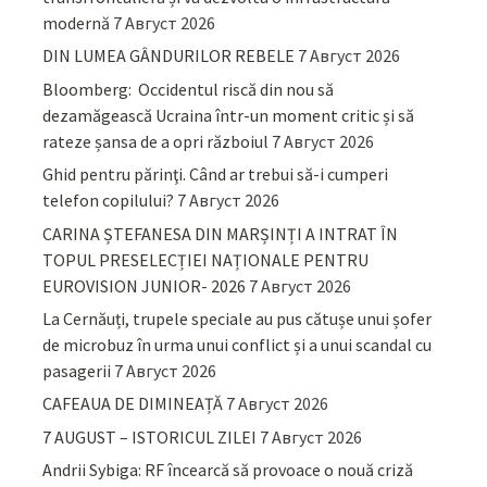
modernă
7 Август 2026
DIN LUMEA GÂNDURILOR REBELE
7 Август 2026
Bloomberg: Occidentul riscă din nou să
dezamăgească Ucraina într-un moment critic și să
rateze șansa de a opri războiul
7 Август 2026
Ghid pentru părinţi. Când ar trebui să-i cumperi
telefon copilului?
7 Август 2026
CARINA ȘTEFANESA DIN MARȘINȚI A INTRAT ÎN
TOPUL PRESELECȚIEI NAȚIONALE PENTRU
EUROVISION JUNIOR- 2026
7 Август 2026
La Cernăuți, trupele speciale au pus cătușe unui șofer
de microbuz în urma unui conflict și a unui scandal cu
pasagerii
7 Август 2026
CAFEAUA DE DIMINEAȚĂ
7 Август 2026
7 AUGUST – ISTORICUL ZILEI
7 Август 2026
Andrii Sybiga: RF încearcă să provoace o nouă criză