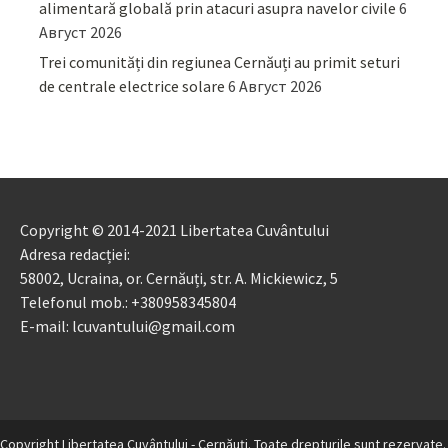
alimentară globală prin atacuri asupra navelor civile
6
Август 2026
Trei comunități din regiunea Cernăuți au primit seturi
de centrale electrice solare
6 Август 2026
Copyright © 2014-2021 Libertatea Cuvântului
Adresa redacției:
58002, Ucraina, or. Cernăuți, str. A. Mickiewicz, 5
Telefonul mob.: +380958345804
E-mail: lcuvantului@gmail.com
Copyright Libertatea Cuvântului - Cernăuţi. Toate drepturile sunt rezervate.