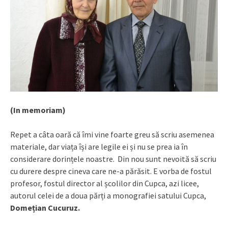
(In memoriam)
Repet a câta oară că îmi vine foarte greu să scriu asemenea
materiale, dar viața își are legile ei și nu se prea ia în
considerare dorințele noastre. Din nou sunt nevoită să scriu
cu durere despre cineva care ne-a părăsit. E vorba de fostul
profesor, fostul director al școlilor din Cupca, azi licee,
autorul celei de a doua părți a monografiei satului Cupca,
Domețian Cucuruz.