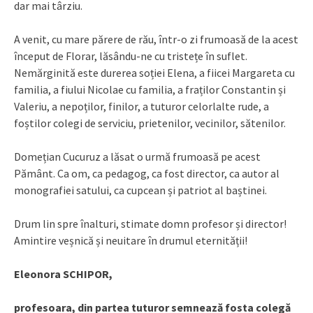
dar mai târziu.
A venit, cu mare părere de rău, într-o zi frumoasă de la acest
început de Florar, lăsându-ne cu tristețe în suflet.
Nemărginită este durerea soției Elena, a fiicei Margareta cu
familia, a fiului Nicolae cu familia, a fraților Constantin și
Valeriu, a nepoților, finilor, a tuturor celorlalte rude, a
foștilor colegi de serviciu, prietenilor, vecinilor, sătenilor.
Domețian Cucuruz a lăsat o urmă frumoasă pe acest
Pământ. Ca om, ca pedagog, ca fost director, ca autor al
monografiei satului, ca cupcean și patriot al baștinei.
Drum lin spre înalturi, stimate domn profesor și director!
Amintire veșnică și neuitare în drumul eternității!
Eleonora SCHIPOR,
profesoara, din partea tuturor semnează fosta colegă