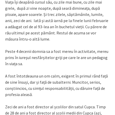
Viața își deapănă cursul său, cu zile mai bune, cu zile mai
grele, după zi vine noapte, după seară dimineața, după
ploaie, apare soarele. Și trec zilele, săptămânile, lumile,
anii, zeci de ani. Iată și astă iarnă pe la finele lunii februarie
a adăugat cel de al 93-lea an în buchetul vieții. Cu părere de
rău ultimul pe acest pământ. Restul de acuma se vor
măsura întru-o altă lume.
Peste 4 decenii domnia sa a fost mereu în activitate, mereu
prins în iureșul nesfârșitelor griji pe care le are un pedagog
în viața sa.
A fost întotdeauna un om calm, exigent în primul rând față
de sine însuși, dar și față de subalterni. Muncitor, serios,
conștiincios, cu simțul responsabilității, cu dăruire față de
profesia aleasă.
Zeci de ani a fost director al școlilor din satul Cupca. Timp
de 28 de ani a fost director al școlii medii din Cupca (azi,