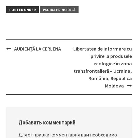
POSTED UNDER
PAGINA PRINCIPALĂ
AUDIENŢĂ LA CERLENA
Libertatea de informare cu
Post
privire la produsele
navigation
ecologice în zona
transfrontalieră – Ucraina,
România, Republica
Moldova
Добавить комментарий
Для отправки комментария вам необходимо