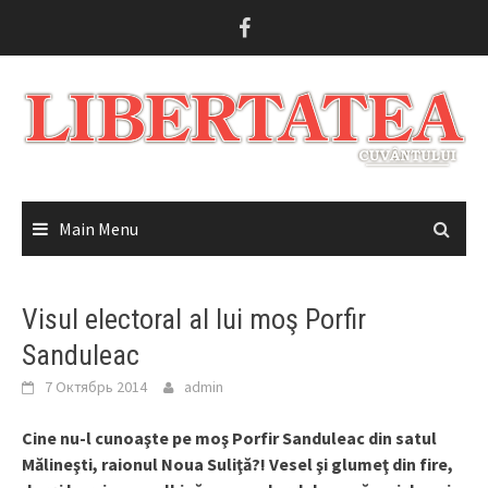
Skip
to
content
Main Menu
Visul electoral al lui moş Porfir
Sanduleac
7 Октябрь 2014
admin
Cine nu-l cunoaşte pe moş Porfir Sanduleac din satul
Mălineşti, raionul Noua Suliţă?! Vesel şi glumeţ din fire,