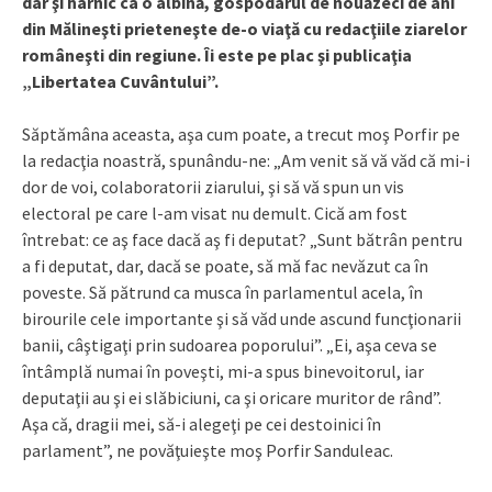
dar şi harnic ca o albină, gospodarul de nouăzeci de ani
din Mălineşti prieteneşte de-o viaţă cu redacţiile ziarelor
româneşti din regiune. Îi este pe plac şi publicaţia
„Libertatea Cuvântului”.
Săptămâna aceasta, aşa cum poate, a trecut moş Porfir pe
la redacţia noastră, spunându-ne: „Am venit să vă văd că mi-i
dor de voi, colaboratorii ziarului, şi să vă spun un vis
electoral pe care l-am visat nu demult. Cică am fost
întrebat: ce aş face dacă aş fi deputat? „Sunt bătrân pentru
a fi deputat, dar, dacă se poate, să mă fac nevăzut ca în
poveste. Să pătrund ca musca în parlamentul acela, în
birourile cele importante şi să văd unde ascund funcţionarii
banii, câştigaţi prin sudoarea poporului”. „Ei, aşa ceva se
întâmplă numai în poveşti, mi-a spus binevoitorul, iar
deputaţii au şi ei slăbiciuni, ca şi oricare muritor de rând”.
Aşa că, dragii mei, să-i alegeţi pe cei destoinici în
parlament”, ne povăţuieşte moş Porfir Sanduleac.