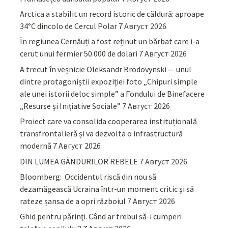
Arctica a stabilit un record istoric de căldură: aproape
34°C dincolo de Cercul Polar
7 Август 2026
În regiunea Cernăuți a fost reținut un bărbat care i-a
cerut unui fermier 50.000 de dolari
7 Август 2026
A trecut în veșnicie Oleksandr Brodovynski — unul
dintre protagoniștii expoziției foto „Chipuri simple
ale unei istorii deloc simple” a Fondului de Binefacere
„Resurse și Inițiative Sociale”
7 Август 2026
Proiect care va consolida cooperarea instituțională
transfrontalieră și va dezvolta o infrastructură
modernă
7 Август 2026
DIN LUMEA GÂNDURILOR REBELE
7 Август 2026
Bloomberg: Occidentul riscă din nou să
dezamăgească Ucraina într-un moment critic și să
rateze șansa de a opri războiul
7 Август 2026
Ghid pentru părinţi. Când ar trebui să-i cumperi