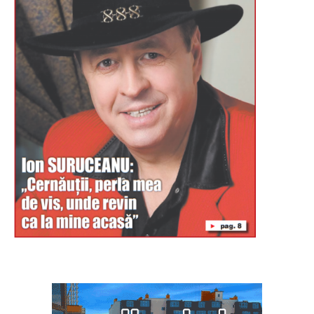
Буковина