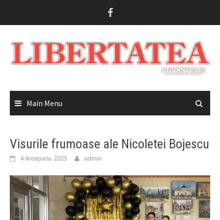
Skip
to
content
Main Menu
Visurile frumoase ale Nicoletei Bojescu
4 Февраль 2025
admin