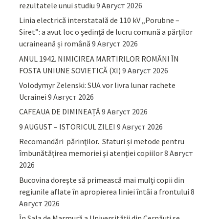
rezultatele unui studiu
9 Август 2026
Linia electrică interstatală de 110 kV „Porubne –
Siret”: a avut loc o ședință de lucru comună a părților
ucraineană și română
9 Август 2026
ANUL 1942. NIMICIREA MARTIRILOR ROMÂNI ÎN
FOSTA UNIUNE SOVIETICĂ (XI)
9 Август 2026
Volodymyr Zelenski: SUA vor livra lunar rachete
Ucrainei
9 Август 2026
CAFEAUA DE DIMINEAȚĂ
9 Август 2026
9 AUGUST – ISTORICUL ZILEI
9 Август 2026
Recomandări părinţilor. Sfaturi și metode pentru
îmbunătățirea memoriei și atenției copiilor
8 Август
2026
Bucovina dorește să primească mai mulți copii din
regiunile aflate în apropierea liniei întâi a frontului
8
Август 2026
În Sala de Marmură a Universității din Cernăuți se