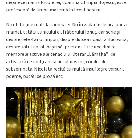
deoarece mama Nicoletei, doamna Olimpia Bojescu, este
profesoară de limba maternă la liceul nostru.
Nicoleta ține mult la familia ei. Nu în zadar le dedică poezii
mamei, tatălui, unicului ei, frățiorului Ionuț, dar scrie și
despre cele 4 anotimpuri, despre dulcea noastră Bucovină,
despre satul natal, baștină, prieteni. Este una dintre
membrele active ale cenaclului literar „Lămâița”, ce
activează de mulți ani la liceul nostru, condus de
subsemnata. Nicoleta recită cu multă însuflețire versuri,
poeme, bucăți de proză etc.