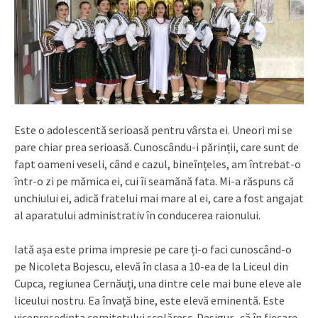
Este o adolescentă serioasă pentru vârsta ei. Uneori mi se
pare chiar prea serioasă. Cunoscându-i părinții, care sunt de
fapt oameni veseli, când e cazul, bineînțeles, am întrebat-o
într-o zi pe mămica ei, cui îi seamănă fata. Mi-a răspuns că
unchiului ei, adică fratelui mai mare al ei, care a fost angajat
al aparatului administrativ în conducerea raionului.
Iată așa este prima impresie pe care ți-o faci cunoscând-o
pe Nicoleta Bojescu, elevă în clasa a 10-ea de la Liceul din
Cupca, regiunea Cernăuți, una dintre cele mai bune eleve ale
liceului nostru. Ea învață bine, este elevă eminentă. Este
vicepreședinta comitetului școlăresc. Desigur, că în fiecare