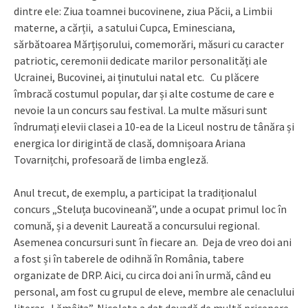
dintre ele: Ziua toamnei bucovinene, ziua Păcii, a Limbii
materne, a cărții, a satului Cupca, Eminesciana,
sărbătoarea Mărțișorului, comemorări, măsuri cu caracter
patriotic, ceremonii dedicate marilor personalități ale
Ucrainei, Bucovinei, ai ținutului natal etc. Cu plăcere
îmbracă costumul popular, dar și alte costume de care e
nevoie la un concurs sau festival. La multe măsuri sunt
îndrumați elevii clasei a 10-ea de la Liceul nostru de tânăra și
energica lor dirigintă de clasă, domnișoara Ariana
Tovarnițchi, profesoară de limba engleză.
Anul trecut, de exemplu, a participat la tradiționalul
concurs „Steluța bucovineană”, unde a ocupat primul loc în
comună, și a devenit Laureată a concursului regional.
Asemenea concursuri sunt în fiecare an. Deja de vreo doi ani
a fost și în taberele de odihnă în România, tabere
organizate de DRP. Aici, cu circa doi ani în urmă, când eu
personal, am fost cu grupul de eleve, membre ale cenaclului
literar „Lămâița”, Nicoleta a dat dovadă de multă pricepere,