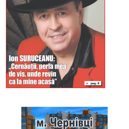
Буковина