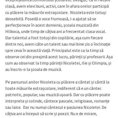
clasă, avem elevi buni, activi, care în afara orelor participă
cu plăcere la măsurile extrașcolare. Nicoleta este totuși
deosebită. Posedă o voce frumoasă, i-a ajutat să se
perfecționeze în acest domeniu, școala muzicală din
Hliboca, unde timp de câțiva ani a frecventat clasa vocal.
Dar talentul a fost totuși din copilărie, așa cum fiecare
dintre noi, avem câte un talent sau mai bine zis o înclinație
spre ceva în această viață. Principalul este ca la timp să
observe cei din preajmă acest lucru, părinții și profesorii. Așa
cum au observat la timp părinții Nicoletei, Ilie și Olimpia, și
au înscris-o la școala de muzică.
Pe parcursul anilor Nicoleta cu plăcere a cântat și cântă la
toate măsurile extrașcolare, indiferent că e un cântec
patriotic, popular, sau muzică ușoară. Dar cu plăcere poate
interpreta și colinde, cântece pascale, religioase, romanțe
sau laice. Dar nu numai cântecul e pasiunea Nicoletei. De
câțiva ani a început să scrie și poezii. Nu e de mirare,