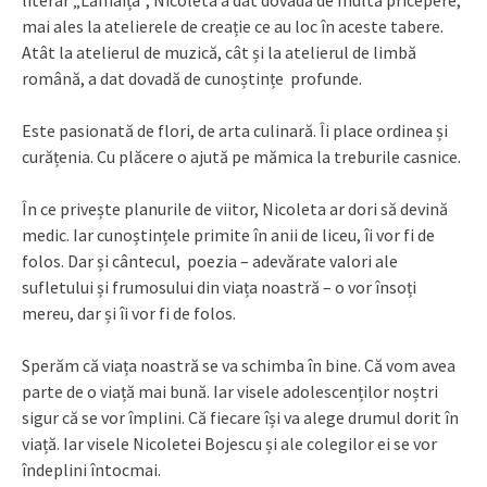
mai ales la atelierele de creație ce au loc în aceste tabere.
Atât la atelierul de muzică, cât și la atelierul de limbă
română, a dat dovadă de cunoștințe profunde.
Este pasionată de flori, de arta culinară. Îi place ordinea și
curățenia. Cu plăcere o ajută pe mămica la treburile casnice.
În ce privește planurile de viitor, Nicoleta ar dori să devină
medic. Iar cunoștințele primite în anii de liceu, îi vor fi de
folos. Dar și cântecul, poezia – adevărate valori ale
sufletului și frumosului din viața noastră – o vor însoți
mereu, dar și îi vor fi de folos.
Sperăm că viața noastră se va schimba în bine. Că vom avea
parte de o viață mai bună. Iar visele adolescenților noștri
sigur că se vor împlini. Că fiecare își va alege drumul dorit în
viață. Iar visele Nicoletei Bojescu și ale colegilor ei se vor
îndeplini întocmai.