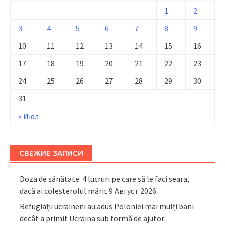
1
2
3
4
5
6
7
8
9
10
11
12
13
14
15
16
17
18
19
20
21
22
23
24
25
26
27
28
29
30
31
« Июл
СВЕЖИЕ ЗАПИСИ
Doza de sănătate. 4 lucruri pe care să le faci seara,
dacă ai colesterolul mărit
9 Август 2026
Refugiații ucraineni au adus Poloniei mai mulți bani
decât a primit Ucraina sub formă de ajutor: