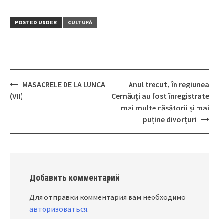
POSTED UNDER
CULTURĂ
MASACRELE DE LA LUNCA
Anul trecut, în regiunea
Post
(VII)
Cernăuți au fost înregistrate
navigation
mai multe căsătorii și mai
puține divorțuri
Добавить комментарий
Для отправки комментария вам необходимо
авторизоваться
.