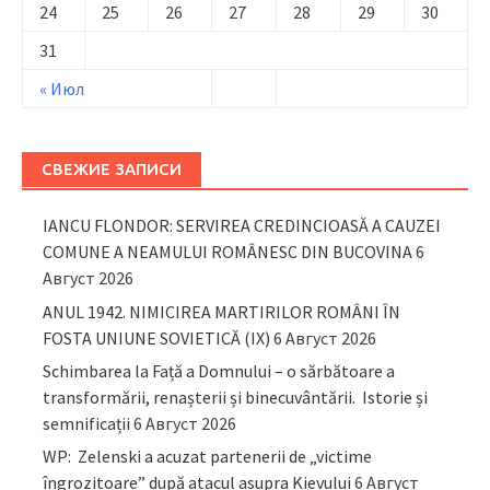
24
25
26
27
28
29
30
31
« Июл
СВЕЖИЕ ЗАПИСИ
IANCU FLONDOR: SERVIREA CREDINCIOASĂ A CAUZEI
COMUNE A NEAMULUI ROMÂNESC DIN BUCOVINA
6
Август 2026
ANUL 1942. NIMICIREA MARTIRILOR ROMÂNI ÎN
FOSTA UNIUNE SOVIETICĂ (IX)
6 Август 2026
Schimbarea la Față a Domnului – o sărbătoare a
transformării, renașterii și binecuvântării. Istorie și
semnificații
6 Август 2026
WP: Zelenski a acuzat partenerii de „victime
îngrozitoare” după atacul asupra Kievului
6 Август