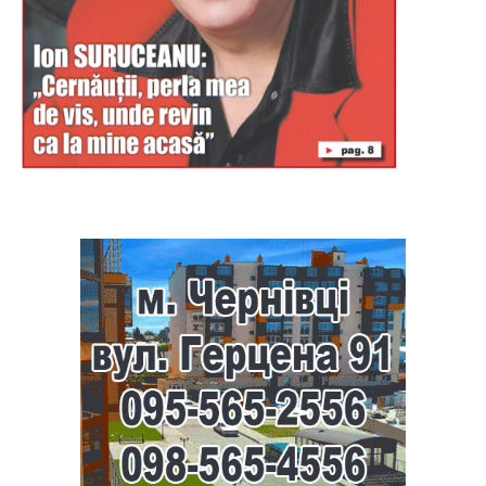
Буковина