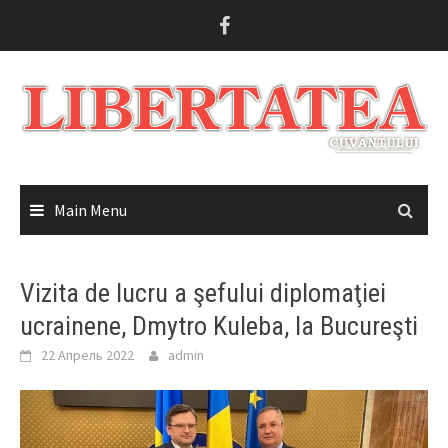
Skip
to
content
Main Menu
Vizita de lucru a şefului diplomaţiei
ucrainene, Dmytro Kuleba, la Bucureşti
22 Апрель 2022
admin