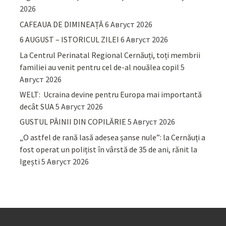
2026
CAFEAUA DE DIMINEAȚĂ
6 Август 2026
6 AUGUST – ISTORICUL ZILEI
6 Август 2026
La Centrul Perinatal Regional Cernăuți, toți membrii
familiei au venit pentru cel de-al nouălea copil
5
Август 2026
WELT: Ucraina devine pentru Europa mai importantă
decât SUA
5 Август 2026
GUSTUL PÂINII DIN COPILĂRIE
5 Август 2026
„O astfel de rană lasă adesea șanse nule”: la Cernăuți a
fost operat un polițist în vârstă de 35 de ani, rănit la
Igești
5 Август 2026