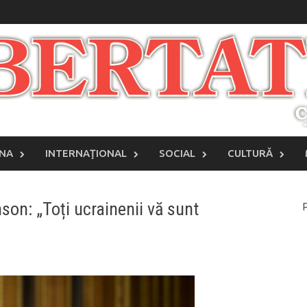
INA
INTERNAŢIONAL
SOCIAL
CULTURĂ
son: „Toți ucrainenii vă sunt
P