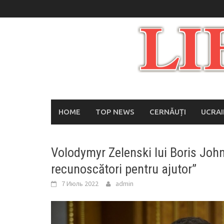
Skip
to
content
HOME
TOP NEWS
CERNĂUȚI
UCRA
Volodymyr Zelenski lui Boris John
recunoscători pentru ajutor”
7 Июль 2022
admin