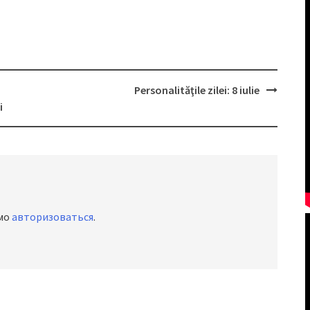
Personalităţile zilei: 8 iulie
i
имо
авторизоваться
.