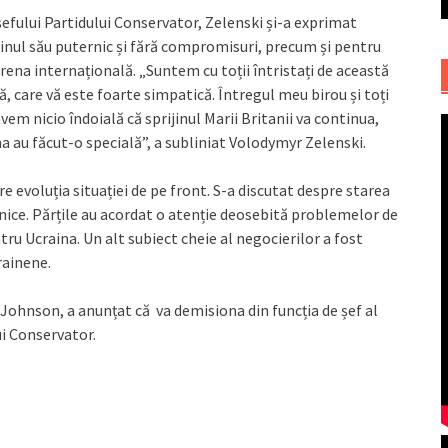
șefului Partidului Conservator, Zelenski și-a exprimat
jinul său puternic și fără compromisuri, precum și pentru
rena internațională. „Suntem cu toții întristați de această
, care vă este foarte simpatică. Întregul meu birou și toți
vem nicio îndoială că sprijinul Marii Britanii va continua,
au făcut-o specială”, a subliniat Volodymyr Zelenski.
 evoluția situației de pe front. S-a discutat despre starea
nice. Părțile au acordat o atenție deosebită problemelor de
tru Ucraina. Un alt subiect cheie al negocierilor a fost
rainene.
Johnson, a anunțat că va demisiona din funcția de șef al
ui Conservator.