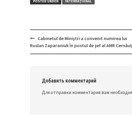
POSTED UNDER
INTERNAŢIONAL
Cabinetul de Miniştri a convenit numirea lui
Post
Ruslan Zaparaniuk în postul de şef al AMR Cernăuţ
navigation
Добавить комментарий
Для отправки комментария вам необход