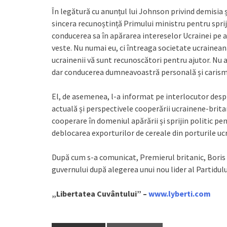
În legătură cu anunțul lui Johnson privind demisia 
sincera recunoștință Primului ministru pentru spri
conducerea sa în apărarea intereselor Ucrainei pe a
veste. Nu numai eu, ci întreaga societate ucraineană
ucrainenii vă sunt recunoscători pentru ajutor. Nu a
dar conducerea dumneavoastră personală și carisma 
El, de asemenea, l-a informat pe interlocutor despre
actuală și perspectivele cooperării ucrainene-brita
cooperare în domeniul apărării și sprijin politic pen
deblocarea exporturilor de cereale din porturile uc
După cum s-a comunicat, Premierul britanic, Boris 
guvernului după alegerea unui nou lider al Partidul
„Libertatea Cuvântului” –
www.lyberti.com