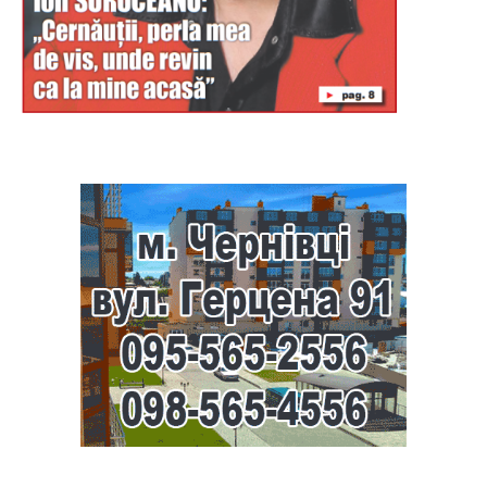
Буковина