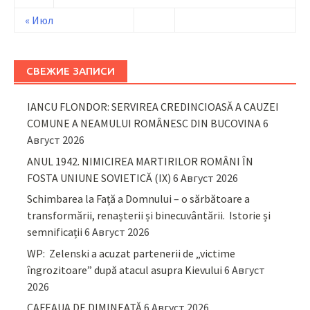
« Июл
СВЕЖИЕ ЗАПИСИ
IANCU FLONDOR: SERVIREA CREDINCIOASĂ A CAUZEI
COMUNE A NEAMULUI ROMÂNESC DIN BUCOVINA
6
Август 2026
ANUL 1942. NIMICIREA MARTIRILOR ROMÂNI ÎN
FOSTA UNIUNE SOVIETICĂ (IX)
6 Август 2026
Schimbarea la Față a Domnului – o sărbătoare a
transformării, renașterii și binecuvântării. Istorie și
semnificații
6 Август 2026
WP: Zelenski a acuzat partenerii de „victime
îngrozitoare” după atacul asupra Kievului
6 Август
2026
CAFEAUA DE DIMINEAȚĂ
6 Август 2026