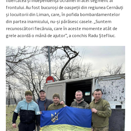
libertatea și independența Ucrainei în acel segment al
frontului. Au fost bucuroși de oaspeții din regiunea Cernăuți
și locuitorii din Liman, care, în pofida bombardamentelor
din partea inamicului, nu-și părăsesc casele. „Suntem
recunoscători fiecăruia, care în aceste momente atât de
grele acordă o mână de ajutor”, a conchis Radu Ștefliuc.