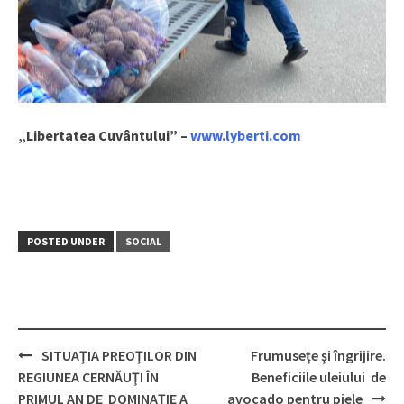
„Libertatea Cuvântului” –
www.lyberti.com
POSTED UNDER
SOCIAL
SITUAŢIA PREOŢILOR DIN
Frumuseţe şi îngrijire.
Post
REGIUNEA CERNĂUŢI ÎN
Beneficiile uleiului de
navigation
PRIMUL AN DE DOMINAŢIE A
avocado pentru piele