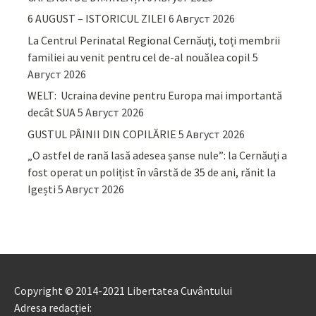
6 AUGUST – ISTORICUL ZILEI
6 Август 2026
La Centrul Perinatal Regional Cernăuți, toți membrii
familiei au venit pentru cel de-al nouălea copil
5
Август 2026
WELT: Ucraina devine pentru Europa mai importantă
decât SUA
5 Август 2026
GUSTUL PÂINII DIN COPILĂRIE
5 Август 2026
„O astfel de rană lasă adesea șanse nule”: la Cernăuți a
fost operat un polițist în vârstă de 35 de ani, rănit la
Igești
5 Август 2026
Copyright © 2014-2021 Libertatea Cuvântului
Adresa redacției: