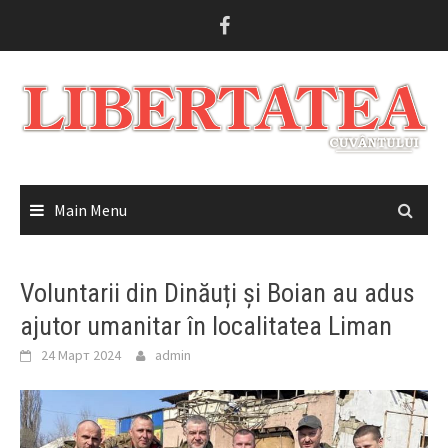
Skip
to
content
Main Menu
Voluntarii din Dinăuți și Boian au adus
ajutor umanitar în localitatea Liman
24 Март 2024
admin