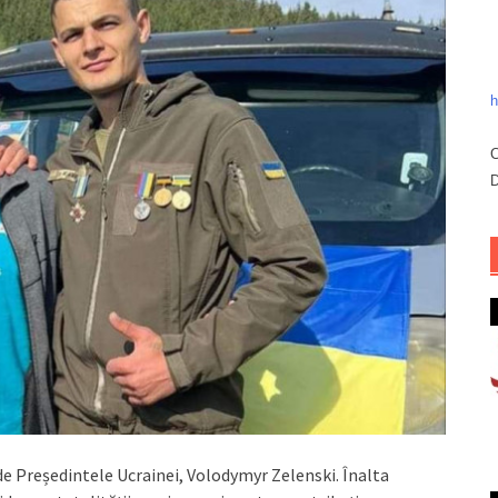
h
C
D
de Președintele Ucrainei, Volodymyr Zelenski. Înalta