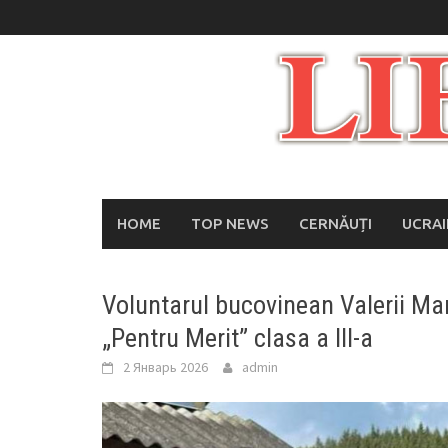
Skip
to
content
HOME
TOP NEWS
CERNĂUȚI
UCRA
Voluntarul bucovinean Valerii Ma
„Pentru Merit” clasa a III-a
2 Январь 2026
admin