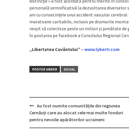
distincție i-a fost acordată pentru merite în consol
personală semnificativă la dezvoltarea diverselor sf
ani cu consecințele unui accident vascular cerebral. 
maratoane caritabile, inclusiv pe drumurile montane
reușit să colecteze peste un milion și jumătate de 
în postarea pe Facebook a Consiliului Regional Cer
„Libertatea Cuvântului” –
www.lyberti.com
POSTED UNDER
SOCIAL
Au fost numite comunitățile din regiunea
Post
Cernăuți care au alocat cele mai multe fonduri
navigation
pentru nevoile apărătorilor ucraineni