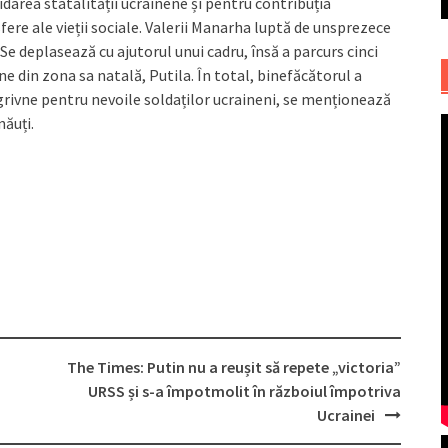
idarea statalității ucrainene și pentru contribuția
ere ale vieții sociale. Valerii Manarha luptă de unsprezece
Se deplasează cu ajutorul unui cadru, însă a parcurs cinci
 din zona sa natală, Putila. În total, binefăcătorul a
grivne pentru nevoile soldaților ucraineni, se menționează
năuți.
The Times: Putin nu a reușit să repete „victoria”
URSS și s-a împotmolit în războiul împotriva
Ucrainei