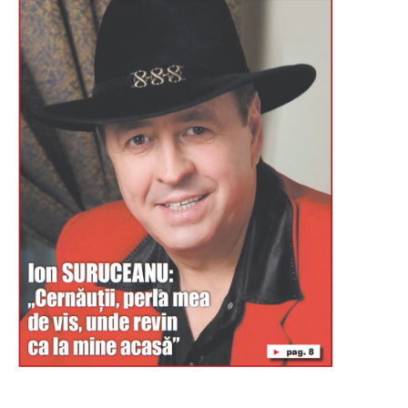
Буковина