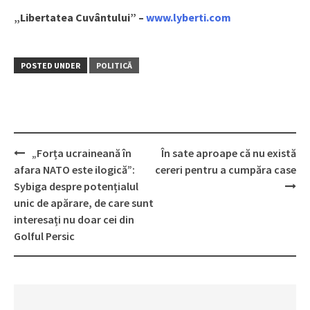
„Libertatea Cuvântului” –
www.lyberti.com
POSTED UNDER
POLITICĂ
„Forța ucraineană în
În sate aproape că nu există
Post
afara NATO este ilogică”:
cereri pentru a cumpăra case
navigation
Sybiga despre potențialul
unic de apărare, de care sunt
interesați nu doar cei din
Golful Persic