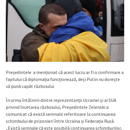
Președintele a menționat că acest lucru ar fi o confirmare a
faptului că diplomația funcționează, deși Putin nu dorește
să pună capăt războiului.
În urma întâlnirii dintre reprezentanții Ucrainei și ai SUA
privind încetarea războiului, Președintele Zelenski a
comunicat că există semnale referitoare la continuarea
schimbului de prizonieri între Ucraina și Federația Rusă.
„Există semnale că este posibilă continuarea schimburilor,