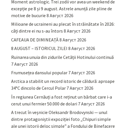
Moment astrologic. Trei zodii vor avea un weekend de
excepție pe 8 și 9 august. Astrele anunță zile pline de
motive de bucurie
8 Август 2026
Milioane de ucraineni au plecat în străinătate în 2026:
câți dintre ei nu s-au întors
8 Август 2026
CAFEAUA DE DIMINEAȚĂ
8 Август 2026
8 AUGUST – ISTORICUL ZILEI
8 Август 2026
Ruinarea unuia din zidurile Cetății Hotinului continuă
7 Август 2026
Frumusețea dansului popular
7 Август 2026
Arctica a stabilit un record istoric de căldură: aproape
34°C dincolo de Cercul Polar
7 Август 2026
În regiunea Cernăuți a fost reținut un bărbat care i-a
cerut unui fermier 50.000 de dolari
7 Август 2026
A trecut în veșnicie Oleksandr Brodovynski — unul
dintre protagoniștii expoziției foto „Chipuri simple
ale unei istorii deloc simple” a Fondului de Binefacere