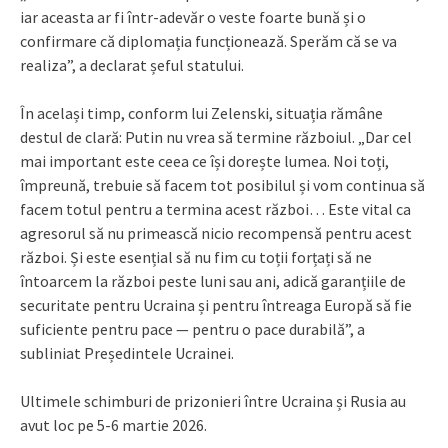
iar aceasta ar fi într-adevăr o veste foarte bună și o
confirmare că diplomația funcționează. Sperăm că se va
realiza”, a declarat șeful statului.
În același timp, conform lui Zelenski, situația rămâne
destul de clară: Putin nu vrea să termine războiul. „Dar cel
mai important este ceea ce își dorește lumea. Noi toți,
împreună, trebuie să facem tot posibilul și vom continua să
facem totul pentru a termina acest război… Este vital ca
agresorul să nu primească nicio recompensă pentru acest
război. Și este esențial să nu fim cu toții forțați să ne
întoarcem la război peste luni sau ani, adică garanțiile de
securitate pentru Ucraina și pentru întreaga Europă să fie
suficiente pentru pace — pentru o pace durabilă”, a
subliniat Președintele Ucrainei.
Ultimele schimburi de prizonieri între Ucraina și Rusia au
avut loc pe 5-6 martie 2026.