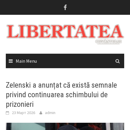
Skip
to
content
Main Menu
Zelenski a anunțat că există semnale
privind continuarea schimbului de
prizonieri
23 Март 2026
admin