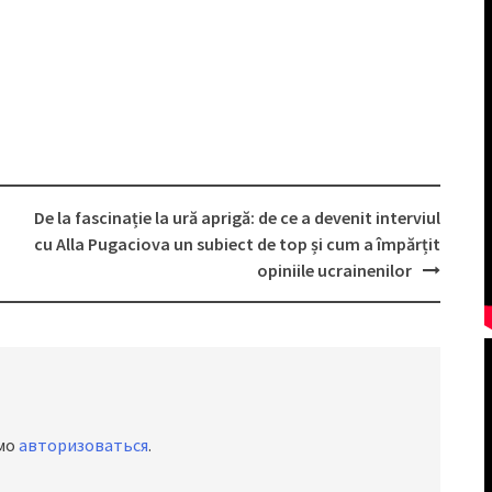
De la fascinație la ură aprigă: de ce a devenit interviul
cu Alla Pugaciova un subiect de top și cum a împărțit
opiniile ucrainenilor
имо
авторизоваться
.