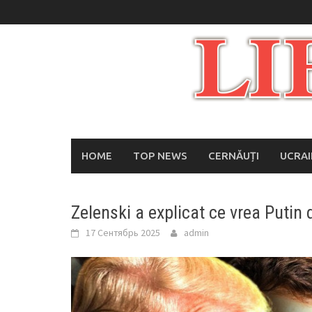
Skip
to
content
HOME
TOP NEWS
CERNĂUȚI
UCRA
Zelenski a explicat ce vrea Putin
17 Сентябрь 2025
admin