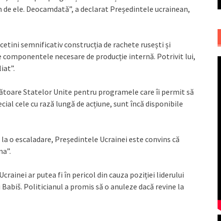
em de ele. Deocamdată”, a declarat Președintele ucrainean,
cetini semnificativ construcția de rachete rusești și
e componentele necesare de producție internă. Potrivit lui,
iat”.
ătoare Statelor Unite pentru programele care îi permit să
al cele cu rază lungă de acțiune, sunt încă disponibile
 la o escaladare, Președintele Ucrainei este convins că
na”.
crainei ar putea fi în pericol din cauza poziției liderului
 Babiš. Politicianul a promis să o anuleze dacă revine la