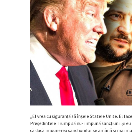
„El vrea cu siguranță să înșele Statele Unite. El fac
Președintele Trump să nu-i impună sancțiuni. Și eu s
că dacă impunerea sancțiunilor se amână și mai mult,