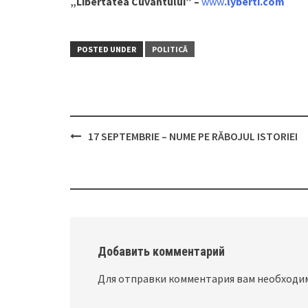
„Libertatea Cuvântului” –
www
.lyberti.com
POSTED UNDER
POLITICĂ
17 SEPTEMBRIE – NUME PE RĂBOJUL ISTORIEI
Post
navigation
Добавить комментарий
Для отправки комментария вам необход