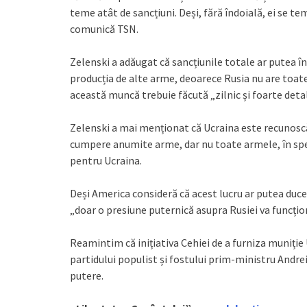
teme atât de sancțiuni. Deși, fără îndoială, ei se t
comunică TSN.
Zelenski a adăugat că sancțiunile totale ar putea în
producția de alte arme, deoarece Rusia nu are toat
această muncă trebuie făcută „zilnic și foarte detal
Zelenski a mai menționat că Ucraina este recunosc
cumpere anumite arme, dar nu toate armele, în speci
pentru Ucraina.
Deși America consideră că acest lucru ar putea duce
„doar o presiune puternică asupra Rusiei va funcțio
Reamintim că inițiativa Cehiei de a furniza muniție U
partidului populist și fostului prim-ministru Andrei
putere.