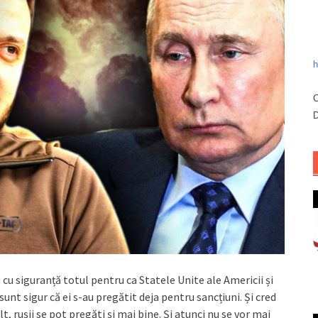
h
C
D
e cu siguranță totul pentru ca Statele Unite ale Americii și
unt sigur că ei s-au pregătit deja pentru sancțiuni. Și cred
 rușii se pot pregăti și mai bine. Și atunci nu se vor mai