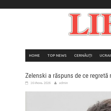
Skip
to
content
HOME
TOP NEWS
CERNĂUȚI
UCRA
Zelenski a răspuns de ce regretă
16 Июнь 2026
admin