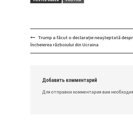
Trump a făcut o declarație neașteptată desp
Post
încheierea războiului din Ucraina
navigation
Добавить комментарий
Для отправки комментария вам необход