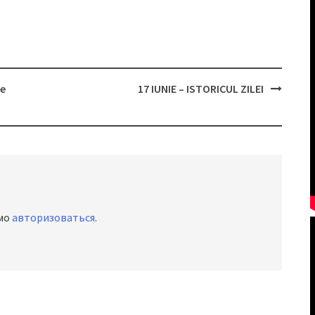
re
17 IUNIE – ISTORICUL ZILEI
имо
авторизоваться
.