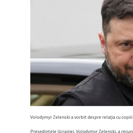
Volodymyr Zelenski a vorbit despre relația cu copiii s
Președintele Ucrainei, Volodymyr Zelenski, a recun