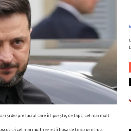
h
C
D
ăi și despre lucrul care îi lipsește, de fapt, cel mai mult.
oscut că cel mai mult regretă lipsa de timp pentru a