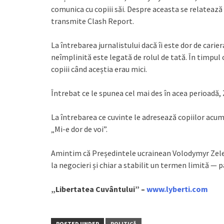
comunica cu copiii săi. Despre aceasta se relatează
transmite Clash Report.
La întrebarea jurnalistului dacă îi este dor de carie
neîmplinită este legată de rolul de tată. În timpul
copiii când aceștia erau mici.
Întrebat ce le spunea cel mai des în acea perioadă, 
La întrebarea ce cuvinte le adresează copiilor acum
„Mi-e dor de voi”.
Amintim că Președintele ucrainean Volodymyr Zelen
la negocieri și chiar a stabilit un termen limită — p
„Libertatea Cuvântului” –
www.lyberti.com
POSTED UNDER
POLITICĂ