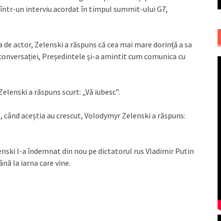
 într-un interviu acordat în timpul summit-ului G7,
ra de actor, Zelenski a răspuns că cea mai mare dorință a sa
 conversației, Președintele și-a amintit cum comunica cu
Zelenski a răspuns scurt: „Vă iubesc”.
, când aceștia au crescut, Volodymyr Zelenski a răspuns:
ski l-a îndemnat din nou pe dictatorul rus Vladimir Putin
ână la iarna care vine.