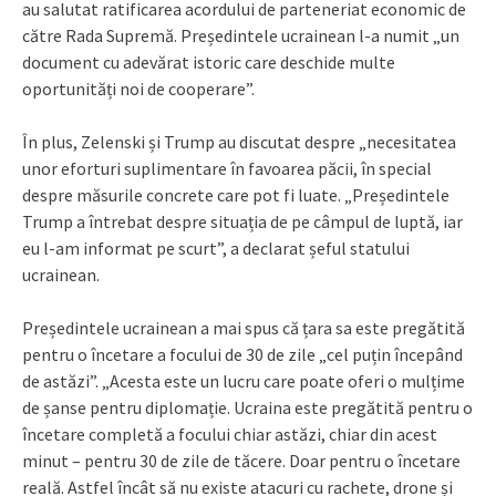
au salutat ratificarea acordului de parteneriat economic de
către Rada Supremă. Președintele ucrainean l-a numit „un
document cu adevărat istoric care deschide multe
oportunități noi de cooperare”.
În plus, Zelenski și Trump au discutat despre „necesitatea
unor eforturi suplimentare în favoarea păcii, în special
despre măsurile concrete care pot fi luate. „Președintele
Trump a întrebat despre situația de pe câmpul de luptă, iar
eu l-am informat pe scurt”, a declarat șeful statului
ucrainean.
Președintele ucrainean a mai spus că țara sa este pregătită
pentru o încetare a focului de 30 de zile „cel puțin începând
de astăzi”. „Acesta este un lucru care poate oferi o mulțime
de șanse pentru diplomație. Ucraina este pregătită pentru o
încetare completă a focului chiar astăzi, chiar din acest
minut – pentru 30 de zile de tăcere. Doar pentru o încetare
reală. Astfel încât să nu existe atacuri cu rachete, drone și