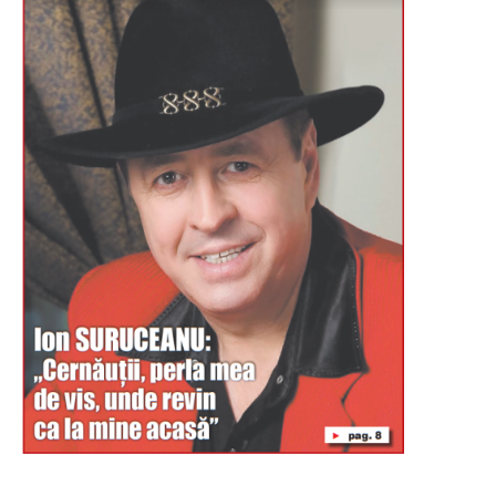
Буковина