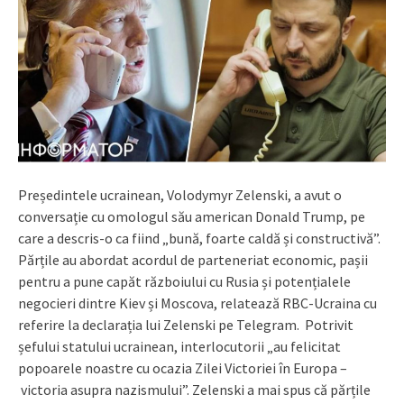
Președintele ucrainean, Volodymyr Zelenski, a avut o
conversație cu omologul său american Donald Trump, pe
care a descris-o ca fiind „bună, foarte caldă și constructivă”.
Părțile au abordat acordul de parteneriat economic, pașii
pentru a pune capăt războiului cu Rusia și potențialele
negocieri dintre Kiev și Moscova, relatează RBC-Ucraina cu
referire la declarația lui Zelenski pe Telegram. Potrivit
șefului statului ucrainean, interlocutorii „au felicitat
popoarele noastre cu ocazia Zilei Victoriei în Europa –
victoria asupra nazismului”. Zelenski a mai spus că părțile