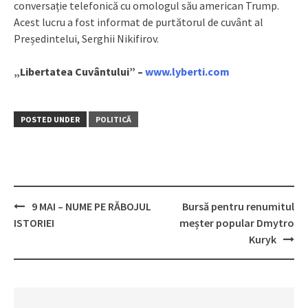
conversație telefonică cu omologul său american Trump.
Acest lucru a fost informat de purtătorul de cuvânt al
Președintelui, Serghii Nikifirov.
„Libertatea Cuvântului” –
www.lyberti.com
POSTED UNDER
POLITICĂ
9 MAI – NUME PE RĂBOJUL
Bursă pentru renumitul
Post
ISTORIEI
meșter popular Dmytro
navigation
Kuryk