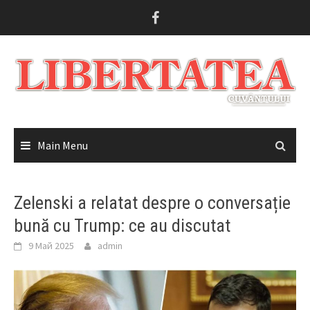
Skip
to
content
Main Menu
Zelenski a relatat despre o conversație
bună cu Trump: ce au discutat
9 Май 2025
admin