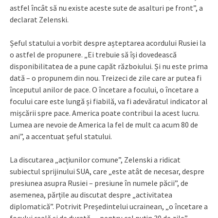
astfel încât să nu existe aceste sute de asalturi pe front”, a
declarat Zelenski.
Șeful statului a vorbit despre așteptarea acordului Rusiei la
o astfel de propunere. „Ei trebuie să își dovedească
disponibilitatea de a pune capăt războiului. Și nu este prima
dată – o propunem din nou. Treizeci de zile care ar putea fi
începutul anilor de pace. O încetare a focului, o încetare a
focului care este lungă și fiabilă, va fi adevăratul indicator al
mișcării spre pace. America poate contribui la acest lucru.
Lumea are nevoie de America la fel de mult ca acum 80 de
ani”, a accentuat șeful statului.
La discutarea „acțiunilor comune”, Zelenski a ridicat
subiectul sprijinului SUA, care „este atât de necesar, despre
presiunea asupra Rusiei – presiune în numele păcii”, de
asemenea, părțile au discutat despre „activitatea
diplomatică”. Potrivit Președintelui ucrainean, „o încetare a