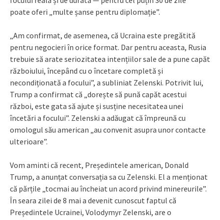
focului reală și de durată — pentru cel puțin 30 de zile”
poate oferi „multe șanse pentru diplomație”.
„Am confirmat, de asemenea, că Ucraina este pregătită
pentru negocieri în orice format. Dar pentru aceasta, Rusia
trebuie să arate seriozitatea intențiilor sale de a pune capăt
războiului, începând cu o încetare completă și
necondiționată a focului”, a subliniat Zelenski. Potrivit lui,
Trump a confirmat că „dorește să pună capăt acestui
război, este gata să ajute și susține necesitatea unei
încetări a focului”. Zelenski a adăugat că împreună cu
omologul său american „au convenit asupra unor contacte
ulterioare”.
Vom aminti că recent, Președintele american, Donald
Trump, a anunțat conversația sa cu Zelenski. El a menționat
că părțile „tocmai au încheiat un acord privind minereurile”.
În seara zilei de 8 mai a devenit cunoscut faptul că
Președintele Ucrainei, Volodymyr Zelenski, are o