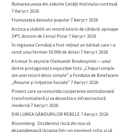
Ruinarea unuia din zidurile Cetății Hotinului continuă
7 Август 2026
Frumusețea dansului popular
7 Август 2026
Arctica a stabilit un record istoric de căldură: aproape
34°C dincolo de Cercul Polar
7 Август 2026
În regiunea Cernăuți a fost reținut un bărbat care i-a
cerut unui fermier 50.000 de dolari
7 Август 2026
A trecut în veșnicie Oleksandr Brodovynski — unul
dintre protagoniștii expoziției foto „Chipuri simple
ale unei istorii deloc simple” a Fondului de Binefacere
„Resurse și Inițiative Sociale”
7 Август 2026
Proiect care va consolida cooperarea instituțională
transfrontalieră și va dezvolta o infrastructură
modernă
7 Август 2026
DIN LUMEA GÂNDURILOR REBELE
7 Август 2026
Bloomberg: Occidentul riscă din nou să
dezamăgească Ucraina într-un moment critic și să