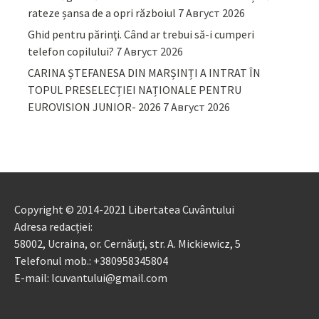
rateze șansa de a opri războiul
7 Август 2026
Ghid pentru părinţi. Când ar trebui să-i cumperi
telefon copilului?
7 Август 2026
CARINA ȘTEFANESA DIN MARȘINȚI A INTRAT ÎN
TOPUL PRESELECȚIEI NAȚIONALE PENTRU
EUROVISION JUNIOR- 2026
7 Август 2026
Copyright © 2014-2021 Libertatea Cuvântului
Adresa redacției:
58002, Ucraina, or. Cernăuți, str. A. Mickiewicz, 5
Telefonul mob.: +380958345804
E-mail: lcuvantului@gmail.com