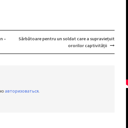
an –
Sărbătoare pentru un soldat care a supraviețuit
ororilor captivității
имо
авторизоваться
.