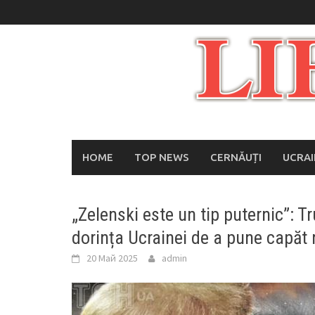
Skip
to
content
HOME
TOP NEWS
CERNĂUȚI
UCRA
„Zelenski este un tip puternic”: T
dorința Ucrainei de a pune capăt 
20 Май 2025
admin