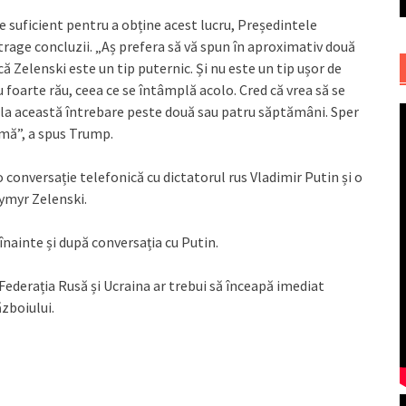
e suficient pentru a obține acest lucru, Președintele
rage concluzii. „Aș prefera să vă spun în aproximativ două
 Zelenski este un tip puternic. Și nu este un tip ușor de
u foarte rău, ceea ce se întâmplă acolo. Cred că vrea să se
 la această întrebare peste două sau patru săptămâni. Sper
emă”, a spus Trump.
 conversație telefonică cu dictatorul rus Vladimir Putin și o
ymyr Zelenski.
nainte și după conversația cu Putin.
Federația Rusă și Ucraina ar trebui să înceapă imediat
ăzboiului.