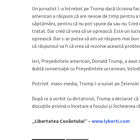
Un jurnalist l-a întrebat pe Trump dacă Ucraina fac
american a răspuns că are nevoie de timp pentru a t
săptămâni, pentru că nu pot spune da sau nu. Cred că
tratat. Dar cred că vrea să se oprească. Este un lucr
oprească. Dar s-ar putea să am un răspuns mai bun
că răspunsul va fi că vrea să rezolve această probl
Ieri, Președintele american, Donald Trump, a avut o
dublă conversație cu Președintele ucrainean, Volod
Potrivit mass-media, Trump l-a sunat pe Zelenski î
După ce a vorbit cu dictatorul, Trump a declarat că 
discuțiile privind o încetare a focului și încheierea r
„Libertatea Cuvântului” –
www.lyberti.com