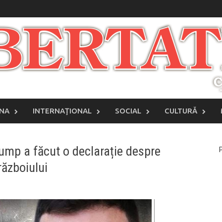
INA
INTERNAŢIONAL
SOCIAL
CULTURĂ
rump a făcut o declarație despre
P
războiului