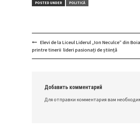
POSTED UNDER
POLITICĂ
Elevi de la Liceul Liderul „Ion Neculce” din Boi
Post
printre tinerii lideri pasionați de știință
navigation
Добавить комментарий
Для отправки комментария вам необход