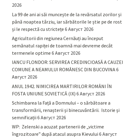
2026
La 99 de ani ai săi muncește de la revărsatul zorilor și
până noaptea târziu, iar sărbătorile le știe pe de rost
și le respectă cu strictețe
6 Август 2026
Agricultorii din regiunea Cernăuți au început
semănatul rapiței de toamnă mai devreme decât
termenele optime
6 Август 2026
IANCU FLONDOR: SERVIREA CREDINCIOASĂ A CAUZEI
COMUNE A NEAMULUI ROMÂNESC DIN BUCOVINA
6
Август 2026
ANUL 1942. NIMICIREA MARTIRILOR ROMÂNI ÎN
FOSTA UNIUNE SOVIETICĂ (IX)
6 Август 2026
Schimbarea la Față a Domnului – o sărbătoare a
transformării, renașterii și binecuvântării. Istorie și
semnificații
6 Август 2026
WP: Zelenski a acuzat partenerii de „victime
îngrozitoare” după atacul asupra Kievului
6 Август