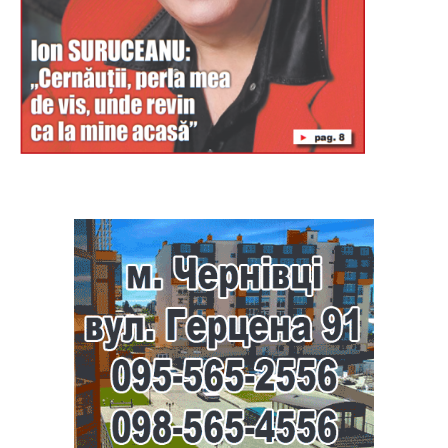
Буковина