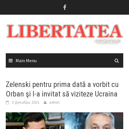
Skip
to
content
Main Menu
Zelenski pentru prima dată a vorbit cu
Orban şi l-a invitat să viziteze Ucraina
3 Декабрь 2021
admin