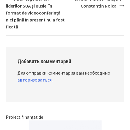
Post
liderilor SUA şi Rusiei în
Constantin Noica
navigation
format de videoconferinţă
nici până în prezent nu a fost
fixată
Добавить комментарий
Для отправки комментария вам необходимо
авторизоваться
.
Proiect finanțat de