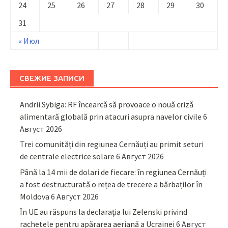
24
25
26
27
28
29
30
31
« Июл
СВЕЖИЕ ЗАПИСИ
Andrii Sybiga: RF încearcă să provoace o nouă criză
alimentară globală prin atacuri asupra navelor civile
6
Август 2026
Trei comunități din regiunea Cernăuți au primit seturi
de centrale electrice solare
6 Август 2026
Până la 14 mii de dolari de fiecare: în regiunea Cernăuți
a fost destructurată o rețea de trecere a bărbaților în
Moldova
6 Август 2026
În UE au răspuns la declarația lui Zelenski privind
rachetele pentru apărarea aeriană a Ucrainei
6 Август