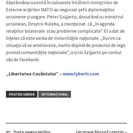
Săptămâna curentă în culoarele întâlnirii miniştrilor de
Externe ai ţărilor NATO au negociat şefii diplomaţiilor
ucrainene şi ungare. Peter Szijjarto, discutând cu ministrul
ucrainean, Dmytro Kuleba, a menţionat că „în agenda
relaţiilor bilaterale stau probleme complicate”. El a dat de
înţeles că este vorba de minorităţile naţionale. „Dorim ca
situaţia să se amelioreze, multe depind de proiectul de lege
privind comunităţile naţionale”, a scris Szijjarto pe contul
său de Facebook.
„Libertatea Cuvântului” –
www.lyberti.com
POSTED UNDER
INTERNAŢIONAL
Data negocierilor
Un mare filosof creştin –