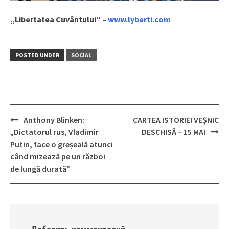
„Libertatea Cuvântului” –
www.lyberti.com
POSTED UNDER
SOCIAL
Anthony Blinken:
CARTEA ISTORIEI VEȘNIC
Post
„Dictatorul rus, Vladimir
DESCHISĂ – 15 MAI
navigation
Putin, face o greșeală atunci
când mizează pe un război
de lungă durată”