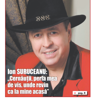
Буковина