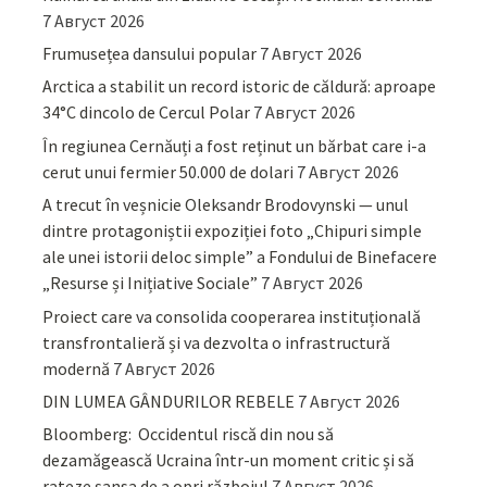
7 Август 2026
Frumusețea dansului popular
7 Август 2026
Arctica a stabilit un record istoric de căldură: aproape
34°C dincolo de Cercul Polar
7 Август 2026
În regiunea Cernăuți a fost reținut un bărbat care i-a
cerut unui fermier 50.000 de dolari
7 Август 2026
A trecut în veșnicie Oleksandr Brodovynski — unul
dintre protagoniștii expoziției foto „Chipuri simple
ale unei istorii deloc simple” a Fondului de Binefacere
„Resurse și Inițiative Sociale”
7 Август 2026
Proiect care va consolida cooperarea instituțională
transfrontalieră și va dezvolta o infrastructură
modernă
7 Август 2026
DIN LUMEA GÂNDURILOR REBELE
7 Август 2026
Bloomberg: Occidentul riscă din nou să
dezamăgească Ucraina într-un moment critic și să
rateze șansa de a opri războiul
7 Август 2026