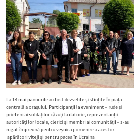
La 14 mai panourile au fost dezvelite și sfințite în piața
centrală a orașului. Participanții la eveniment – rude și
prieteni ai soldaților căzuți la datorie, reprezentanții
autorități lor locale, clerici și membri ai comunității – s-au
rugat împreună pentru veșnica pomenire a acestor
apărători viteji și pentru pacea în Ucraina.