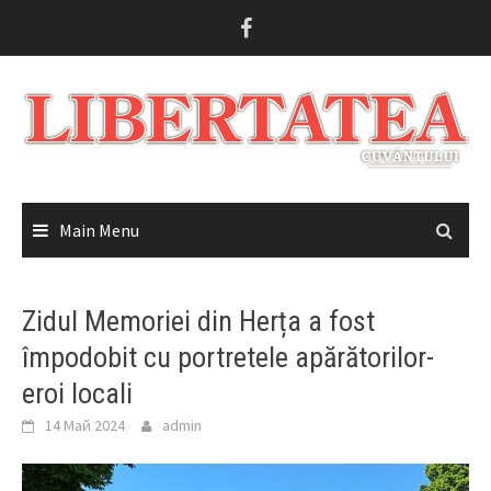
Skip
to
content
Main Menu
Zidul Memoriei din Herța a fost
împodobit cu portretele apărătorilor-
eroi locali
14 Май 2024
admin