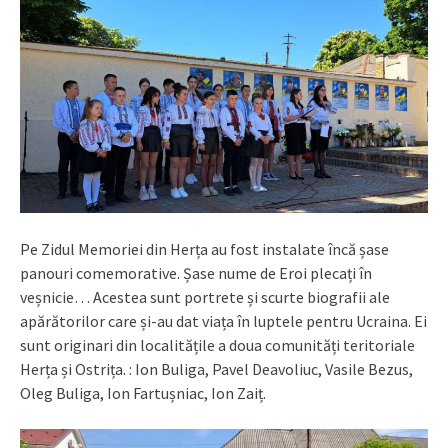
Pe Zidul Memoriei din Herța au fost instalate încă șase
panouri comemorative. Șase nume de Eroi plecați în
veșnicie… Acestea sunt portrete și scurte biografii ale
apărătorilor care și-au dat viața în luptele pentru Ucraina. Ei
sunt originari din localitățile a doua comunități teritoriale
Herța și Ostrița. : Ion Buliga, Pavel Deavoliuc, Vasile Bezus,
Oleg Buliga, Ion Fartușniac, Ion Zaiț.