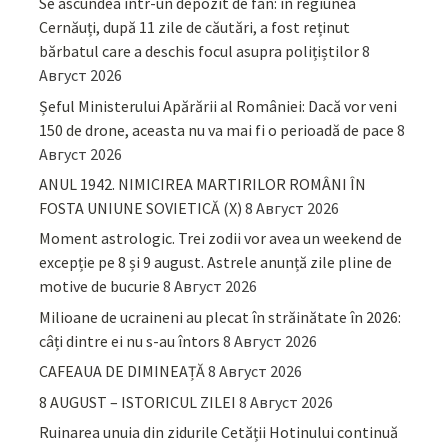
Se ascundea într-un depozit de fân: în regiunea
Cernăuți, după 11 zile de căutări, a fost reținut
bărbatul care a deschis focul asupra polițiștilor
8
Август 2026
Șeful Ministerului Apărării al României: Dacă vor veni
150 de drone, aceasta nu va mai fi o perioadă de pace
8
Август 2026
ANUL 1942. NIMICIREA MARTIRILOR ROMÂNI ÎN
FOSTA UNIUNE SOVIETICĂ (X)
8 Август 2026
Moment astrologic. Trei zodii vor avea un weekend de
excepție pe 8 și 9 august. Astrele anunță zile pline de
motive de bucurie
8 Август 2026
Milioane de ucraineni au plecat în străinătate în 2026:
câți dintre ei nu s-au întors
8 Август 2026
CAFEAUA DE DIMINEAȚĂ
8 Август 2026
8 AUGUST – ISTORICUL ZILEI
8 Август 2026
Ruinarea unuia din zidurile Cetății Hotinului continuă