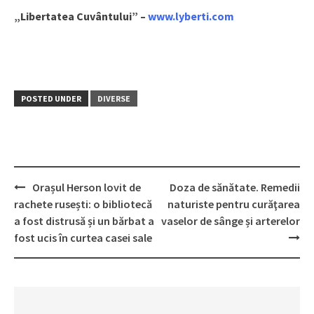
„Libertatea Cuvântului” –
www.lyberti.com
POSTED UNDER
DIVERSE
Orașul Herson lovit de
Doza de sănătate. Remedii
Post
rachete rusești: o bibliotecă
naturiste pentru curăţarea
navigation
a fost distrusă și un bărbat a
vaselor de sânge și arterelor
fost ucis în curtea casei sale