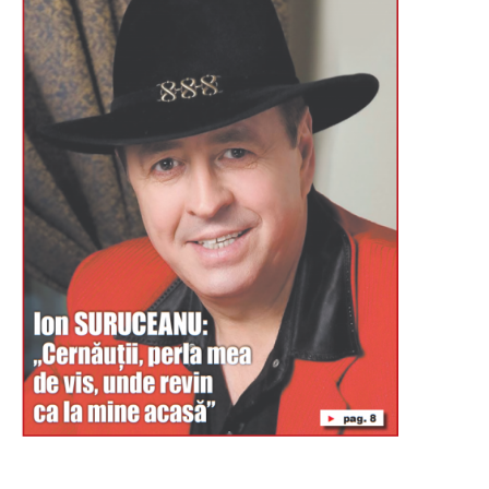
Буковина