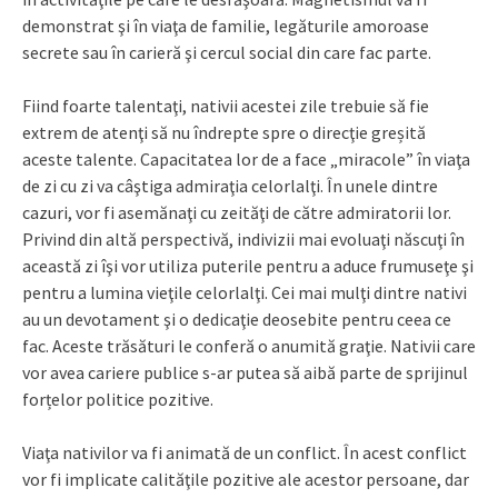
demonstrat şi în viaţa de familie, legăturile amoroase
secrete sau în carieră şi cercul social din care fac parte.
Fiind foarte talentaţi, nativii acestei zile trebuie să fie
extrem de atenţi să nu îndrepte spre o direcţie greșită
aceste talente. Capacitatea lor de a face „miracole” în viaţa
de zi cu zi va câştiga admiraţia celorlalţi. În unele dintre
cazuri, vor fi asemănaţi cu zeităţi de către admiratorii lor.
Privind din altă perspectivă, indivizii mai evoluaţi născuţi în
această zi îşi vor utiliza puterile pentru a aduce frumuseţe şi
pentru a lumina vieţile celorlalţi. Cei mai mulţi dintre nativi
au un devotament şi o dedicaţie deosebite pentru ceea ce
fac. Aceste trăsături le conferă o anumită graţie. Nativii care
vor avea cariere publice s-ar putea să aibă parte de sprijinul
forțelor politice pozitive.
Viaţa nativilor va fi animată de un conflict. În acest conflict
vor fi implicate calităţile pozitive ale acestor persoane, dar