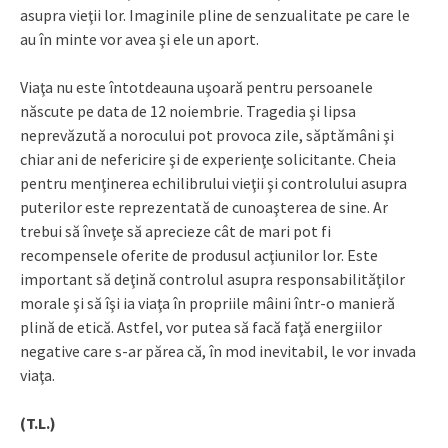
asupra vieţii lor. Imaginile pline de senzualitate pe care le
au în minte vor avea şi ele un aport.
Viaţa nu este întotdeauna uşoară pentru persoanele
născute pe data de 12 noiembrie. Tragedia şi lipsa
neprevăzută a norocului pot provoca zile, săptămâni şi
chiar ani de nefericire şi de experienţe solicitante. Cheia
pentru menţinerea echilibrului vieţii şi controlului asupra
puterilor este reprezentată de cunoaşterea de sine. Ar
trebui să înveţe să aprecieze cât de mari pot fi
recompensele oferite de produsul acţiunilor lor. Este
important să deţină controlul asupra responsabilităţilor
morale şi să îşi ia viaţa în propriile mâini într-o manieră
plină de etică. Astfel, vor putea să facă faţă energiilor
negative care s-ar părea că, în mod inevitabil, le vor invada
viaţa.
(T.L.)