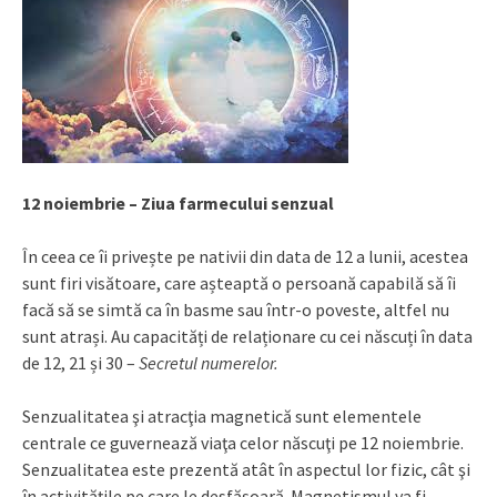
12 noiembrie – Ziua farmecului senzual
În ceea ce îi privește pe nativii din data de 12 a lunii, acestea
sunt firi visătoare, care așteaptă o persoană capabilă să îi
facă să se simtă ca în basme sau într-o poveste, altfel nu
sunt atrași. Au capacități de relaționare cu cei născuți în data
de 12, 21 și 30 –
Secretul numerelor.
Senzualitatea şi atracţia magnetică sunt elementele
centrale ce guvernează viaţa celor născuţi pe 12 noiembrie.
Senzualitatea este prezentă atât în aspectul lor fizic, cât şi
în activităţile pe care le desfăşoară. Magnetismul va fi