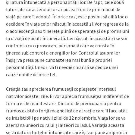
şi latura întunecată a personalităţii lor. De fapt, cele două
laturi ale caracterului lor ar putea fi unite prin modul de
viaţă pe care îl adoptă. În orice caz, este posibil să aibă loc o
decădere în viaţa celor născuţi în această zi. Vor regresa de la
o adolescenţă sau tinereţe plină de speranţe şi de promisiuni
la o viaţă de adult întunecată. Cei născuţi în această zi se vor
confrunta cu o provocare personală care va consta în
ţinerea sub control a energiilor lor. Controlul asupra lor
înşişi va presupune cunoaşterea mai bună a propriei
personalităţi. Uneori va fi nevoie chiar să se dedice unei
cauze nobile de orice fel.
Creaţia sau aprecierea frumuseţii copleşeşte interesul
nativilor acestei zile. Ei vor aprecia frumuseţea indiferent de
forma ei de manifestare. Dincolo de preocuparea pentru
frumos există o forţă magnetică de atracţie care îi face atât
de irezistibili pe nativii zilei de 12 noiembrie. Viaţa lor se va
asemăna uneori cu raiul şi alteori cu iadul. Variaţia aceasta
se va datora forțelor întunecate care îşi vor pune amprenta