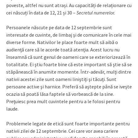
poveste, altfel nu sunt atrași. Au capacități de relaționare cu
cei născuți în data de 12, 21 și 30 –
Secretul numerelor.
Persoanele născute pe data de 12 septembrie sunt
interesate de cuvinte, de limbaj şi de comunicare în cele mai
diverse forme. Nativilor le place foarte mult să aibă o
audienţă care să le acorde toată atenţia. Acest lucru nu
înseamnă că sunt genul de oameni care se exteriorizează în
totalitate. Ei ştiu foarte bine că este important să ştie să se
stăpânească în anumite momente. Într-adevăr, mulţi dintre
nativii acestei zile sunt oameni liniştiţi şi tăcuţi. Sunt
persoane active şi harnice. Preferă să aştepte până se iveşte
ocazia să poată lăsa faptele să vorbească de la sine.
Preţuiesc prea mult cuvintele pentru a le folosi pentru
laude.
Problemele legate de etică sunt foarte importante pentru
nativii zilei de 12 septembrie. Cei care vor avea cariere