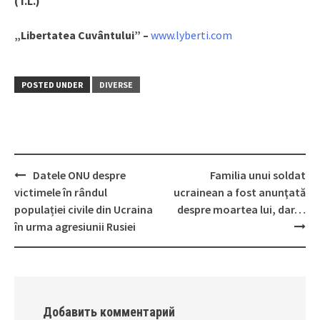
(T.L.)
„Libertatea Cuvântului” –
www.lyberti.com
POSTED UNDER
DIVERSE
Datele ONU despre
Familia unui soldat
Post
victimele în rândul
ucrainean a fost anunţată
navigation
populației civile din Ucraina
despre moartea lui, dar…
în urma agresiunii Rusiei
Добавить комментарий