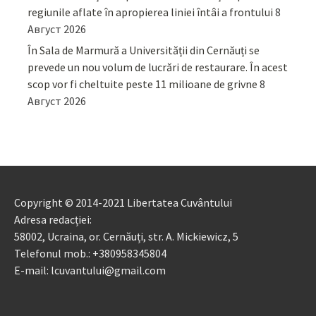
regiunile aflate în apropierea liniei întâi a frontului
8
Август 2026
În Sala de Marmură a Universității din Cernăuți se
prevede un nou volum de lucrări de restaurare. În acest
scop vor fi cheltuite peste 11 milioane de grivne
8
Август 2026
Copyright © 2014-2021 Libertatea Cuvântului
Adresa redacției:
58002, Ucraina, or. Cernăuți, str. A. Mickiewicz, 5
Telefonul mob.: +380958345804
E-mail: lcuvantului@gmail.com