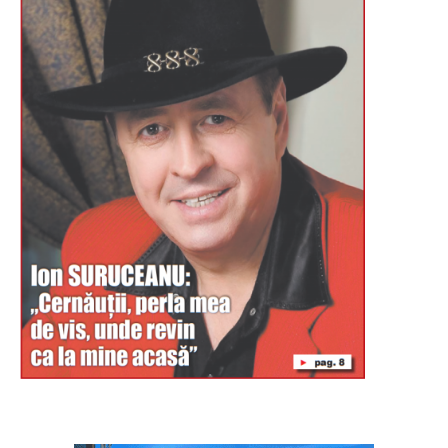
Буковина