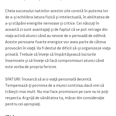
Cheia succesului nativilor acestei zile constă în puterea lor
de a-şi echilibra latura fizică şi intelectuală, în abilitatea de
a-şi stăpâni energiile nervoase şi critice. Cei născuţi în
această zi sunt avantajaţi şi de faptul că se pot retrage din
viaţa activă atunci când au nevoie de o perioadă de odihnă.
Aceste persoane foarte energice vor avea parte de câteva
provocări în viaţă. Va fi destul de dificil să-şi organizeze viaţa
privată. Trebuie să înveţe să împărtăşească lucrurile
însemnate şi să înveţe să facă compromisuri atunci când
este vorba de propria fericire.
SFATURI: Încearcă să ai o viaţă personală decentă.
Temperează-ţi pornirea de a munci continuu dacă vrei să
trăieşti mai mult. Nu mai face promisiuni pe care nu le poţi
respecta. Ai grijă de sănătatea ta, măcar din consideraţie
pentru cei apropiaţi.