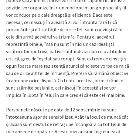
publice sau administrative vor fi foarte capabili în această
poziţie, vor organiza într-un mod optim un grup social şi îl
vor conduce pe o cale dreaptă şi eficientă. Dacă este
necesar, cei născuţi în această zi vor înfrunta fără frică
provocările şi dificultăţile de orice fel. Sunt convinşi că în
cele din urmă adevărul va triumfa. Pentru ei adevărul
reprezintă binele, însă nu sunt în nici un caz idealişti
visători. Dimpotrivă, nativii sunt indivizi duri cu o atitudine
critică, greu de înşelat sau corupt. Sunt extrem de cinstiţi şi
opun foarte mare rezistenţă atunci când este vorba de mită
sau de orice alt fel de influenţă. Preferă să rămână obiectivi
în aproape orice dispută. Cu toate acestea, atunci când le
sunt stârnite pasiunile, cei născuţi în această zi se vor
implica în luptă în felul în care cred ei că este cel mai bine.
Persoanele născute pe data de 12 septembrie nu sunt
întotdeauna uşor de sensibilizat. Atât la locul de muncă cât
şi acasă sunt destul de retraşi. Se înconjoară cu tot felul de
mecanisme de apărare. Aceste mecanisme îngreunează