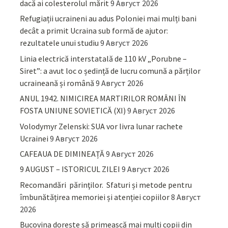
dacă ai colesterolul mărit
9 Август 2026
Refugiații ucraineni au adus Poloniei mai mulți bani
decât a primit Ucraina sub formă de ajutor:
rezultatele unui studiu
9 Август 2026
Linia electrică interstatală de 110 kV „Porubne –
Siret”: a avut loc o ședință de lucru comună a părților
ucraineană și română
9 Август 2026
ANUL 1942. NIMICIREA MARTIRILOR ROMÂNI ÎN
FOSTA UNIUNE SOVIETICĂ (XI)
9 Август 2026
Volodymyr Zelenski: SUA vor livra lunar rachete
Ucrainei
9 Август 2026
CAFEAUA DE DIMINEAȚĂ
9 Август 2026
9 AUGUST – ISTORICUL ZILEI
9 Август 2026
Recomandări părinţilor. Sfaturi și metode pentru
îmbunătățirea memoriei și atenției copiilor
8 Август
2026
Bucovina dorește să primească mai mulți copii din