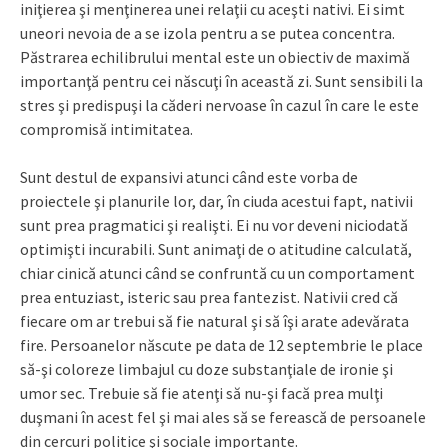
iniţierea şi menţinerea unei relaţii cu aceşti nativi. Ei simt
uneori nevoia de a se izola pentru a se putea concentra.
Păstrarea echilibrului mental este un obiectiv de maximă
importanţă pentru cei născuţi în această zi. Sunt sensibili la
stres şi predispuşi la căderi nervoase în cazul în care le este
compromisă intimitatea.
Sunt destul de expansivi atunci când este vorba de
proiectele şi planurile lor, dar, în ciuda acestui fapt, nativii
sunt prea pragmatici şi realişti. Ei nu vor deveni niciodată
optimişti incurabili. Sunt animaţi de o atitudine calculată,
chiar cinică atunci când se confruntă cu un comportament
prea entuziast, isteric sau prea fantezist. Nativii cred că
fiecare om ar trebui să fie natural şi să îşi arate adevărata
fire. Persoanelor născute pe data de 12 septembrie le place
să-şi coloreze limbajul cu doze substanţiale de ironie şi
umor sec. Trebuie să fie atenţi să nu-şi facă prea mulţi
duşmani în acest fel şi mai ales să se ferească de persoanele
din cercuri politice şi sociale importante.