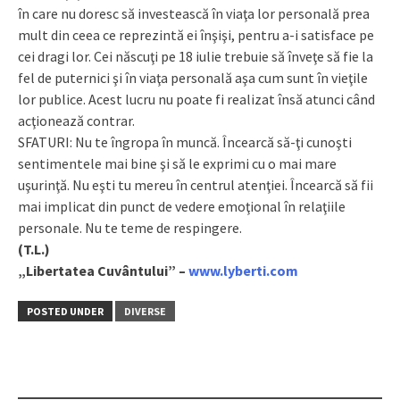
în care nu doresc să investească în viaţa lor personală prea
mult din ceea ce reprezintă ei înşişi, pentru a-i satisface pe
cei dragi lor. Cei născuţi pe 18 iulie trebuie să înveţe să fie la
fel de puternici şi în viaţa personală aşa cum sunt în vieţile
lor publice. Acest lucru nu poate fi realizat însă atunci când
acţionează contrar.
SFATURI: Nu te îngropa în muncă. Încearcă să-ţi cunoşti
sentimentele mai bine şi să le exprimi cu o mai mare
uşurinţă. Nu eşti tu mereu în centrul atenţiei. Încearcă să fii
mai implicat din punct de vedere emoţional în relaţiile
personale. Nu te teme de respingere.
(T.L.)
„Libertatea Cuvântului” –
www.lyberti.com
POSTED UNDER
DIVERSE