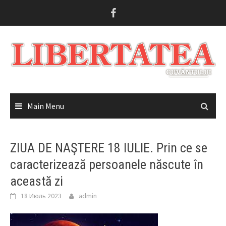
Skip
to
content
Main Menu
ZIUA DE NAŞTERE 18 IULIE. Prin ce se
caracterizează persoanele născute în
această zi
18 Июль 2023
admin