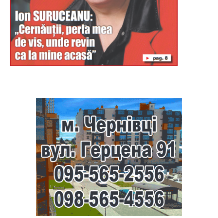
Буковина