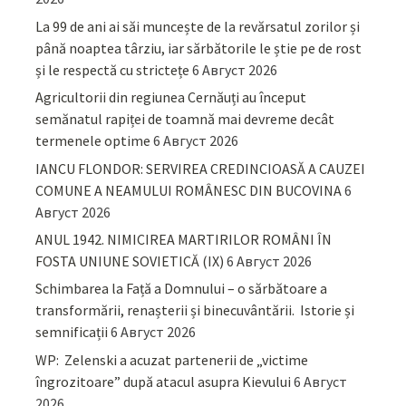
La 99 de ani ai săi muncește de la revărsatul zorilor și
până noaptea târziu, iar sărbătorile le știe pe de rost
și le respectă cu strictețe
6 Август 2026
Agricultorii din regiunea Cernăuți au început
semănatul rapiței de toamnă mai devreme decât
termenele optime
6 Август 2026
IANCU FLONDOR: SERVIREA CREDINCIOASĂ A CAUZEI
COMUNE A NEAMULUI ROMÂNESC DIN BUCOVINA
6
Август 2026
ANUL 1942. NIMICIREA MARTIRILOR ROMÂNI ÎN
FOSTA UNIUNE SOVIETICĂ (IX)
6 Август 2026
Schimbarea la Față a Domnului – o sărbătoare a
transformării, renașterii și binecuvântării. Istorie și
semnificații
6 Август 2026
WP: Zelenski a acuzat partenerii de „victime
îngrozitoare” după atacul asupra Kievului
6 Август
2026