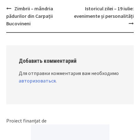
Zimbrii – mândria
Istoricul zilei – 19 iulie:
Post
pădurilor din Carpații
evenimente și personalități
navigation
Bucovineni
Добавить комментарий
Для отправки комментария вам необходимо
авторизоваться
.
Proiect finanțat de