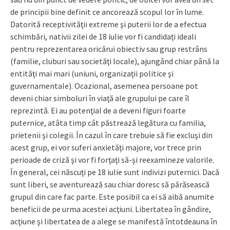
de principii bine definit ce ancorează scopul lor în lume.
Datorită receptivităţii extreme şi puterii lor de a efectua
schimbări, nativii zilei de 18 iulie vor fi candidaţi ideali
pentru reprezentarea oricărui obiectiv sau grup restrâns
(familie, cluburi sau societăţi locale), ajungând chiar până la
entităţi mai mari (uniuni, organizaţii politice şi
guvernamentale). Ocazional, asemenea persoane pot
deveni chiar simboluri în viaţă ale grupului pe care îl
reprezintă. Ei au potenţial de a deveni figuri foarte
puternice, atâta timp cât păstrează legătura cu familia,
prietenii şi colegii. În cazul în care trebuie să fie excluşi din
acest grup, ei vor suferi anxietăţi majore, vor trece prin
perioade de criză şi vor fi forţaţi să-şi reexamineze valorile.
În general, cei născuţi pe 18 iulie sunt indivizi puternici. Dacă
sunt liberi, se aventurează sau chiar doresc să părăsească
grupul din care fac parte. Este posibil ca ei să aibă anumite
beneficii de pe urma acestei acţiuni. Libertatea în gândire,
acţiune şi libertatea de a alege se manifestă întotdeauna în