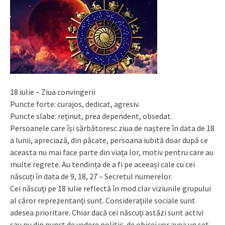
18 iulie – Ziua convingerii
Puncte forte: curajos, dedicat, agresiv.
Puncte slabe: reţinut, prea dependent, obsedat.
Persoanele care își sărbătoresc ziua de naștere în data de 18
a lunii, apreciază, din păcate, persoana iubită doar după ce
aceasta nu mai face parte din viața lor, motiv pentru care au
multe regrete. Au tendința de a fi pe aceeași cale cu cei
născuți în data de 9, 18, 27 – Secretul numerelor.
Cei născuţi pe 18 iulie reflectă în mod clar viziunile grupului
al căror reprezentanţi sunt. Consideraţiile sociale sunt
adesea prioritare. Chiar dacă cei născuţi astăzi sunt activi
sau nu din punct de vedere politic, de obicei vor avea un set