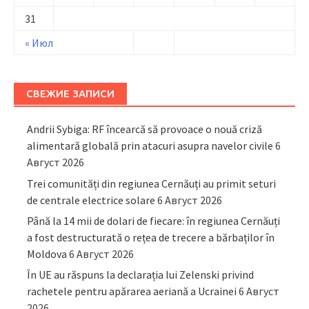
31
« Июл
СВЕЖИЕ ЗАПИСИ
Andrii Sybiga: RF încearcă să provoace o nouă criză
alimentară globală prin atacuri asupra navelor civile
6
Август 2026
Trei comunități din regiunea Cernăuți au primit seturi
de centrale electrice solare
6 Август 2026
Până la 14 mii de dolari de fiecare: în regiunea Cernăuți
a fost destructurată o rețea de trecere a bărbaților în
Moldova
6 Август 2026
În UE au răspuns la declarația lui Zelenski privind
rachetele pentru apărarea aeriană a Ucrainei
6 Август
2026