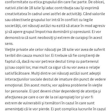
conformitate cu etica grupului din care fac parte. De obicei,
nativii zilei de 18 iulie îşi aduc contribuţia sau îşi exprimă
creativitatea în cadrul unei astfel de activităţi. Când valorile
sau obiectivele grupului lor intră în conflict cu legile
societăţii, cei născuţi astăzi nu ezită să atace în mod agresiv
şi să apere grupul împotriva dominării şi opresiunii. Ei vor
demonstra că sunt neobosiţi şi extrem de curajoşi în acest
sens.
Vieţile private ale celor născuţi pe 18 iulie vor avea de suferit
teribil din cauza muncii lor. Ei trebuie să fie conştienţi de
faptul că, dacă nu vor petrece destul timp cu partenerul
şi/sau copiii lor, mai mult ca sigur că nu vor avea o relaţie
satisfăcătoare. Mulţi dintre cei născuţi astăzi sunt adepţii
interacţiunilor sociale destul de imature din punct de vedere
emoţional. Din acest motiv, vor apărea probleme în vieţile
lor personale. Ei pot deveni chiar dependenţi de atenţia şi
afecţiunea pe care o cer de la cei apropiaţi lor şi vor fi
extrem de vulnerabili şi temători în cazul în care sunt
ameninţaţi că le vor pierde. Ei pot complica lucrurile în cazul