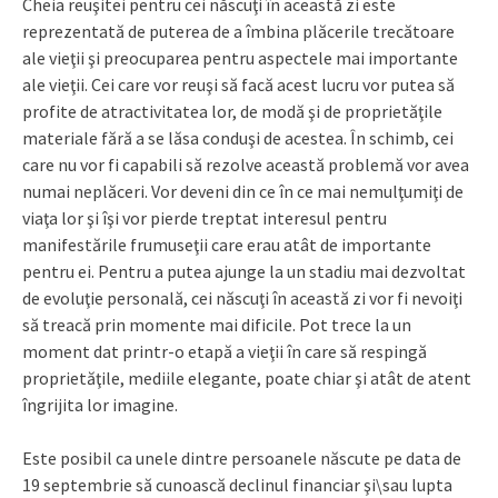
Cheia reuşitei pentru cei născuţi în această zi este
reprezentată de puterea de a îmbina plăcerile trecătoare
ale vieţii şi preocuparea pentru aspectele mai importante
ale vieţii. Cei care vor reuşi să facă acest lucru vor putea să
profite de atractivitatea lor, de modă şi de proprietăţile
materiale fără a se lăsa conduşi de acestea. În schimb, cei
care nu vor fi capabili să rezolve această problemă vor avea
numai neplăceri. Vor deveni din ce în ce mai nemulţumiţi de
viaţa lor şi îşi vor pierde treptat interesul pentru
manifestările frumuseţii care erau atât de importante
pentru ei. Pentru a putea ajunge la un stadiu mai dezvoltat
de evoluţie personală, cei născuţi în această zi vor fi nevoiţi
să treacă prin momente mai dificile. Pot trece la un
moment dat printr-o etapă a vieţii în care să respingă
proprietăţile, mediile elegante, poate chiar şi atât de atent
îngrijita lor imagine.
Este posibil ca unele dintre persoanele născute pe data de
19 septembrie să cunoască declinul financiar şi\sau lupta