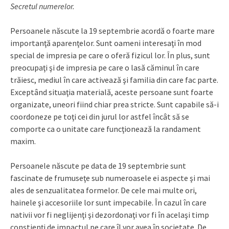
Secretul numerelor.
Persoanele născute la 19 septembrie acordă o foarte mare
importanţă aparenţelor. Sunt oameni interesaţi în mod
special de impresia pe care o oferă fizicul lor. În plus, sunt
preocupaţi şi de impresia pe care o lasă căminul în care
trăiesc, mediul în care activează şi familia din care fac parte.
Exceptând situaţia materială, aceste persoane sunt foarte
organizate, uneori fiind chiar prea stricte. Sunt capabile să-i
coordoneze pe toţi cei din jurul lor astfel încât să se
comporte ca o unitate care funcţionează la randament
maxim.
Persoanele născute pe data de 19 septembrie sunt
fascinate de frumuseţe sub numeroasele ei aspecte şi mai
ales de senzualitatea formelor. De cele mai multe ori,
hainele şi accesoriile lor sunt impecabile. În cazul în care
nativii vor fi neglijenţi şi dezordonaţi vor fi în acelaşi timp
conştienţi de impactul pe care îl vor avea în societate. De