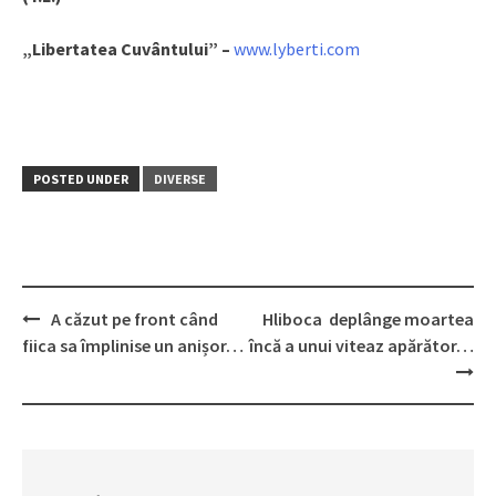
„Libertatea Cuvântului” –
www.lyberti.com
POSTED UNDER
DIVERSE
A căzut pe front când
Hliboca deplânge moartea
Post
fiica sa împlinise un anișor…
încă a unui viteaz apărător…
navigation