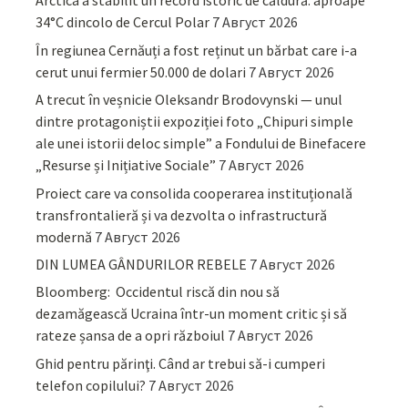
Arctica a stabilit un record istoric de căldură: aproape
34°C dincolo de Cercul Polar
7 Август 2026
În regiunea Cernăuți a fost reținut un bărbat care i-a
cerut unui fermier 50.000 de dolari
7 Август 2026
A trecut în veșnicie Oleksandr Brodovynski — unul
dintre protagoniștii expoziției foto „Chipuri simple
ale unei istorii deloc simple” a Fondului de Binefacere
„Resurse și Inițiative Sociale”
7 Август 2026
Proiect care va consolida cooperarea instituțională
transfrontalieră și va dezvolta o infrastructură
modernă
7 Август 2026
DIN LUMEA GÂNDURILOR REBELE
7 Август 2026
Bloomberg: Occidentul riscă din nou să
dezamăgească Ucraina într-un moment critic și să
rateze șansa de a opri războiul
7 Август 2026
Ghid pentru părinţi. Când ar trebui să-i cumperi
telefon copilului?
7 Август 2026