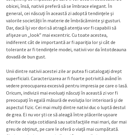
obicei, însă, nativii preferă să se îmbrace elegant. În
general, cei născuţi în această zi adoptă tendinţele şi
valorile societăţii în materie de îmbrăcăminte şi gusturi.
Dar, dacă îşi vor dori să atragă atenţia vor fi capabili să
afişeze un „look” mai excentric. Cu toate acestea,
indiferent cât de importantă ar fi apariţia lor şi cât de
tolerante ar fi tendinţele modei, nativii vor da întotdeauna
dovadă de bun gust.
Unii dintre nativii acestei zile ar putea fi catalogaţi drept
superficiali. Caracterizarea ar fi foarte potrivită având în
vedere preocuparea excesivă pentru impresia pe care o lasă.
Oricum, indivizii mai evoluaţi născuţi în această zi vor fi
preocupaţi în egală măsură de evoluţia lor interioară şi de
aspectul fizic. Cei mai mulţi dintre nativi duc o luptă destul
de grea. Ei nu vor şti ce să aleagă între plăcerile uşoare
oferite de viaţa cotidiană sau satisfacţiile mai mari, dar mai
greu de obţinut, pe care le oferă o viaţă mai cumpătată.