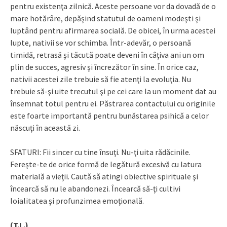
pentru existenţa zilnică. Aceste persoane vor da dovadă de o
mare hotărâre, depăşind statutul de oameni modeşti şi
luptând pentru afirmarea socială. De obicei, în urma acestei
lupte, nativii se vor schimba. Într-adevăr, o persoană
timidă, retrasă şi tăcută poate deveni în câţiva ani un om
plin de succes, agresiv şi încrezător în sine. În orice caz,
nativii acestei zile trebuie să fie atenţi la evoluţia. Nu
trebuie să-şi uite trecutul şi pe cei care la un moment dat au
însemnat totul pentru ei. Păstrarea contactului cu originile
este foarte importantă pentru bunăstarea psihică a celor
născuţi în această zi.
SFATURI: Fii sincer cu tine însuţi. Nu-ţi uita rădăcinile.
Fereşte-te de orice formă de legătură excesivă cu latura
materială a vieţii. Caută să atingi obiective spirituale şi
încearcă să nu le abandonezi. Încearcă să-ţi cultivi
loialitatea şi profunzimea emoţională.
(T.L.)