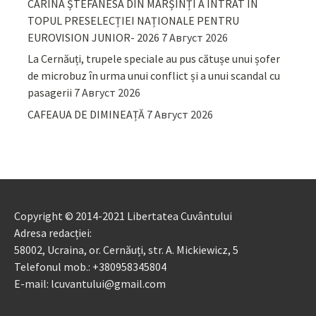
CARINA ȘTEFANESA DIN MARȘINȚI A INTRAT ÎN
TOPUL PRESELECȚIEI NAȚIONALE PENTRU
EUROVISION JUNIOR- 2026
7 Август 2026
La Cernăuți, trupele speciale au pus cătușe unui șofer
de microbuz în urma unui conflict și a unui scandal cu
pasagerii
7 Август 2026
CAFEAUA DE DIMINEAȚĂ
7 Август 2026
Copyright © 2014-2021 Libertatea Cuvântului
Adresa redacției:
58002, Ucraina, or. Cernăuți, str. A. Mickiewicz, 5
Telefonul mob.: +380958345804
E-mail: lcuvantului@gmail.com