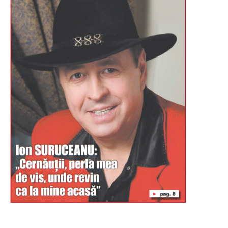
Буковина