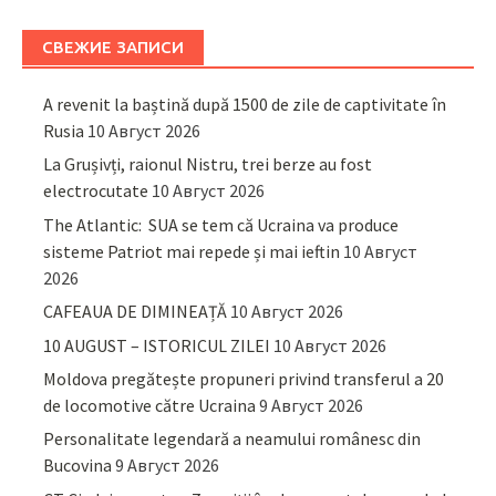
СВЕЖИЕ ЗАПИСИ
A revenit la baștină după 1500 de zile de captivitate în
Rusia
10 Август 2026
La Grușivți, raionul Nistru, trei berze au fost
electrocutate
10 Август 2026
The Atlantic: SUA se tem că Ucraina va produce
sisteme Patriot mai repede și mai ieftin
10 Август
2026
CAFEAUA DE DIMINEAȚĂ
10 Август 2026
10 AUGUST – ISTORICUL ZILEI
10 Август 2026
Moldova pregătește propuneri privind transferul a 20
de locomotive către Ucraina
9 Август 2026
Personalitate legendară a neamului românesc din
Bucovina
9 Август 2026