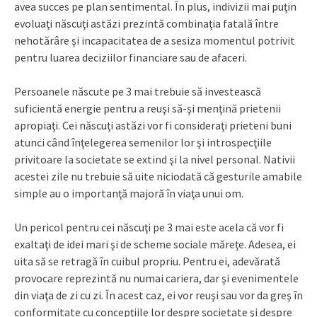
avea succes pe plan sentimental. În plus, indivizii mai puţin
evoluaţi născuţi astăzi prezintă combinaţia fatală între
nehotărâre şi incapacitatea de a sesiza momentul potrivit
pentru luarea deciziilor financiare sau de afaceri.
Persoanele născute pe 3 mai trebuie să investească
suficientă energie pentru a reuşi să-şi menţină prietenii
apropiaţi. Cei născuţi astăzi vor fi consideraţi prieteni buni
atunci când înţelegerea semenilor lor şi introspecţiile
privitoare la societate se extind şi la nivel personal. Nativii
acestei zile nu trebuie să uite niciodată că gesturile amabile
simple au o importanţă majoră în viaţa unui om.
Un pericol pentru cei născuţi pe 3 mai este acela că vor fi
exaltaţi de idei mari şi de scheme sociale măreţe. Adesea, ei
uita să se retragă în cuibul propriu. Pentru ei, adevărată
provocare reprezintă nu numai cariera, dar şi evenimentele
din viaţa de zi cu zi. În acest caz, ei vor reuşi sau vor da greş în
conformitate cu concepţiile lor despre societate şi despre