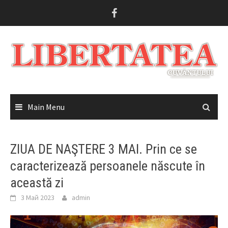
Skip
to
content
Main Menu
ZIUA DE NAŞTERE 3 MAI. Prin ce se
caracterizează persoanele născute în
această zi
3 Май 2023
admin