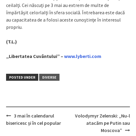
ceilalţi. Cei născuţi pe 3 mai au extrem de multe de
împărtăşit celorlalţi în sfera socială. Întrebarea este dacă
au capacitatea de a folosi aceste cunoştinţe în interesul
propriu.
(T.L.)
„Libertatea Cuvântului” –
www.lyberti.com
POSTED UNDER
DIVERSE
3 mai în calendarul
Volodymyr Zelenski: „Nu-l
Post
bisericesc și în cel popular
atacăm pe Putin sau
navigation
Moscova”