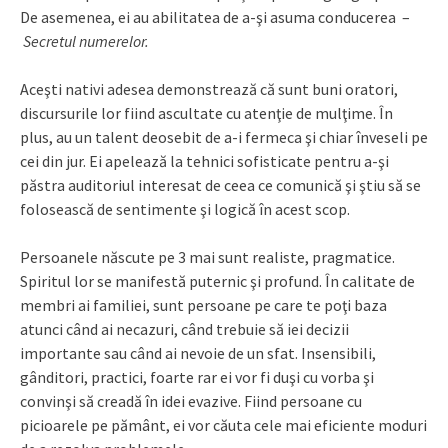
De asemenea, ei au abilitatea de a-şi asuma conducerea –
Secretul numerelor.
Aceşti nativi adesea demonstrează că sunt buni oratori,
discursurile lor fiind ascultate cu atenţie de mulţime. În
plus, au un talent deosebit de a-i fermeca şi chiar înveseli pe
cei din jur. Ei apelează la tehnici sofisticate pentru a-şi
păstra auditoriul interesat de ceea ce comunică şi ştiu să se
folosească de sentimente şi logică în acest scop.
Persoanele născute pe 3 mai sunt realiste, pragmatice.
Spiritul lor se manifestă puternic şi profund. În calitate de
membri ai familiei, sunt persoane pe care te poţi baza
atunci când ai necazuri, când trebuie să iei decizii
importante sau când ai nevoie de un sfat. Insensibili,
gânditori, practici, foarte rar ei vor fi duşi cu vorba şi
convinşi să creadă în idei evazive. Fiind persoane cu
picioarele pe pământ, ei vor căuta cele mai eficiente moduri