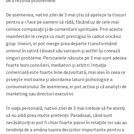
de a rezolva problemele.
De asemenea, nativii zilei de 3 mai ştiu să apeleze la trucuri
pentru a-i face pe oameni să râdă, făcând uz de cele mai
comice comparaţii şi de comentarii spirituale. Prin aceste
manifestări le creşte cu mult prestigiul în cadrul oricărui
grup. Uneori, ei pot merge prea departe transformând
umorul în satiră tăioasă său sarcasm şi astfel îşi creează
singuri probleme. Persoanele născute pe 3 mai sunt adesea
foarte buni consilieri, mediatori şi arbitri. Intuiţia
comercială este foarte bine dezvoltată, mai ales în ceea ce
priveşte motivarea şi abordarea laturii psihologice a
consumatorului. De asemenea, ei pot activa şi că analişti de
marketing sau directori executivi.
În viaţa personală, nativii zilei de 3 mai trebuie să fie atenţi
să nu aibă prea multe pretenţii. Paradoxal, când sunt
necăsătoriţi ei pot fi chiar foarte pasivi în relaţiile lor sau au
tendinţa de a amâna luarea deciziilor importante pentru a