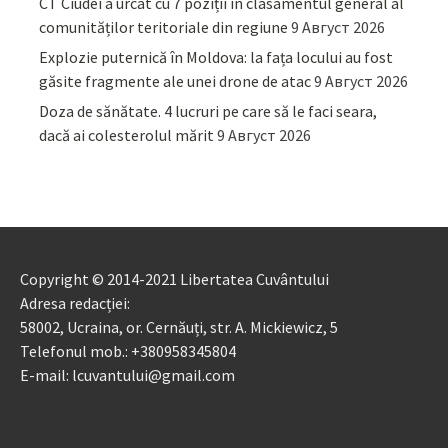
CT Ciudei a urcat cu 7 poziții în clasamentul general al
comunităților teritoriale din regiune
9 Август 2026
Explozie puternică în Moldova: la fața locului au fost
găsite fragmente ale unei drone de atac
9 Август 2026
Doza de sănătate. 4 lucruri pe care să le faci seara,
dacă ai colesterolul mărit
9 Август 2026
Copyright © 2014-2021 Libertatea Cuvântului
Adresa redacției:
58002, Ucraina, or. Cernăuți, str. A. Mickiewicz, 5
Telefonul mob.: +380958345804
E-mail: lcuvantului@gmail.com