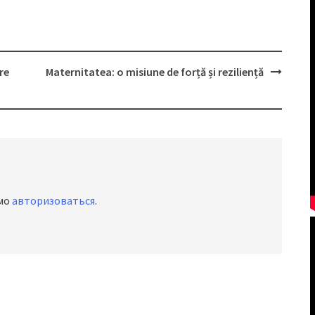
re
Maternitatea: o misiune de forță și reziliență
имо
авторизоваться
.