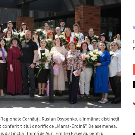
h
C
D
e Regionale Cernăuți, Ruslan Osypenko, a înmânat distincții
t conferit titlul onorific de „Mamă-Eroină”. De asemenea,
is distincția „Inimă de Aur” Emiliei Evseeva, pentru