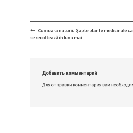
Comoara naturii. Şapte plante medicinale ca
Post
se recoltează în luna mai
navigation
Добавить комментарий
Для отправки комментария вам необход