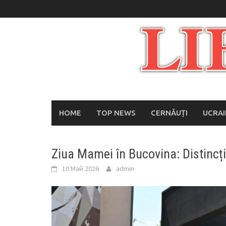
Skip
to
content
HOME
TOP NEWS
CERNĂUȚI
UCRA
Ziua Mamei în Bucovina: Distincț
10 Май 2026
admin