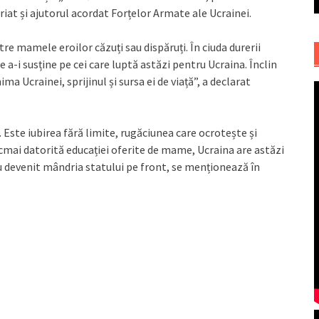
riat și ajutorul acordat Forțelor Armate ale Ucrainei.
re mamele eroilor căzuți sau dispăruți. În ciuda durerii
 a-i susține pe cei care luptă astăzi pentru Ucraina. Înclin
ma Ucrainei, sprijinul și sursa ei de viață”, a declarat
 Este iubirea fără limite, rugăciunea care ocrotește și
ocmai datorită educației oferite de mame, Ucraina are astăzi
e au devenit mândria statului pe front, se menționează în