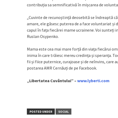
contribuția sa semnificativă în mișcarea de volunta
„Cuvinte de recunoștință deosebită se îndreaptă căt
amare, ele găsesc puterea de a face voluntariat și de
capul în fața fiecărei mame ucrainene. Voi sunteți ini
Ruslan Osypenko.
Mama este cea mai mare forță din viața fiecărui om.
inima în care trăiesc mereu credința și speranța. T
fii și fiice puternice, curajoase și de neînvins, car
postarea AMR Cernăuți de pe Facebook.
„Libertatea Cuvântului” –
www.lyberti.com
POSTED UNDER
SOCIAL