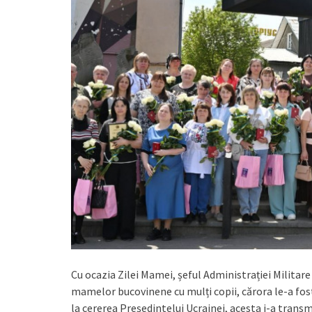
Cu ocazia Zilei Mamei, șeful Administrației Militar
mamelor bucovinene cu mulți copii, cărora le-a fos
la cererea Președintelui Ucrainei, acesta i-a transm