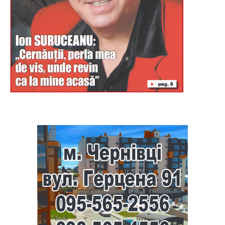
Буковина