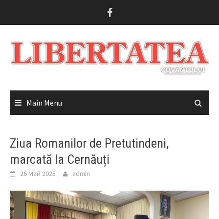
Skip
to
content
Main Menu
Ziua Romanilor de Pretutindeni,
marcată la Cernăuți
26 Май 2025
admin