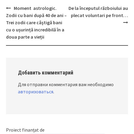
Moment astrologic.
De la începutul războiului au
Post
Zodii cu bani după 40 de ani –
plecat voluntari pe front…
navigation
Trei zodii care câştigă bani
cu o ușurință incredibilă în a
doua parte a vieții
Добавить комментарий
Для отправки комментария вам необходимо
авторизоваться
.
Proiect finanțat de