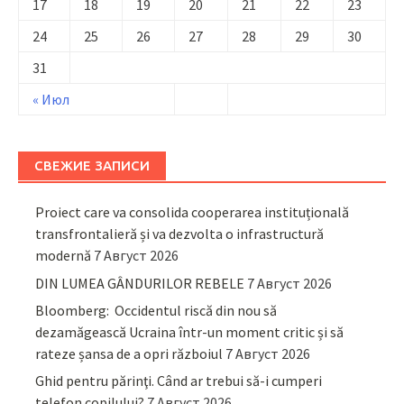
17
18
19
20
21
22
23
24
25
26
27
28
29
30
31
« Июл
СВЕЖИЕ ЗАПИСИ
Proiect care va consolida cooperarea instituțională
transfrontalieră și va dezvolta o infrastructură
modernă
7 Август 2026
DIN LUMEA GÂNDURILOR REBELE
7 Август 2026
Bloomberg: Occidentul riscă din nou să
dezamăgească Ucraina într-un moment critic și să
rateze șansa de a opri războiul
7 Август 2026
Ghid pentru părinţi. Când ar trebui să-i cumperi
telefon copilului?
7 Август 2026