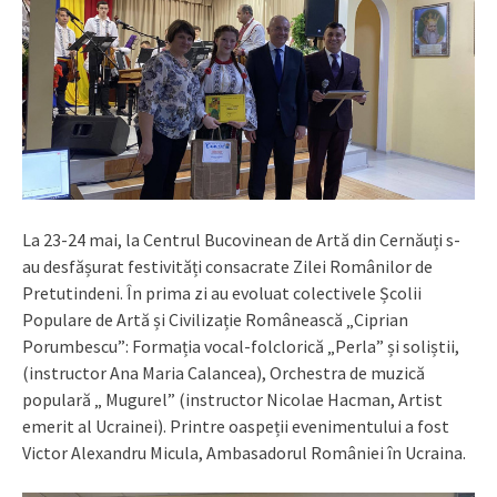
La 23-24 mai, la Centrul Bucovinean de Artă din Cernăuți s-
au desfășurat festivități consacrate Zilei Românilor de
Pretutindeni. În prima zi au evoluat colectivele Școlii
Populare de Artă și Civilizație Românească „Ciprian
Porumbescu”: Formația vocal-folclorică „Perla” și soliștii,
(instructor Ana Maria Calancea), Orchestra de muzică
populară „ Mugurel” (instructor Nicolae Hacman, Artist
emerit al Ucrainei). Printre oaspeții evenimentului a fost
Victor Alexandru Micula, Ambasadorul României în Ucraina.