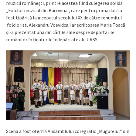
muzicii românești, printre acestea fiind culegerea solidă
„Folclor muzical din Bucovina”, care pentru prima dată a
fost tipărită la începutul secolului XX de către renumitul
folclorist, Alexandru Voevidca. Iar scriitoarea Maria Toacă
și-a prezentat una din cărțile sale despre deportările
românilor în ținuturile îndepărtate ale URSS.
Scena a fost oferită Ansamblului coregrafic „Mugurelul” din