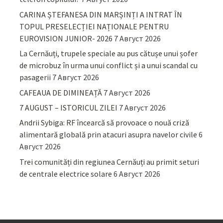
CARINA ȘTEFANESA DIN MARȘINȚI A INTRAT ÎN
TOPUL PRESELECȚIEI NAȚIONALE PENTRU
EUROVISION JUNIOR- 2026
7 Август 2026
La Cernăuți, trupele speciale au pus cătușe unui șofer
de microbuz în urma unui conflict și a unui scandal cu
pasagerii
7 Август 2026
CAFEAUA DE DIMINEAȚĂ
7 Август 2026
7 AUGUST – ISTORICUL ZILEI
7 Август 2026
Andrii Sybiga: RF încearcă să provoace o nouă criză
alimentară globală prin atacuri asupra navelor civile
6
Август 2026
Trei comunități din regiunea Cernăuți au primit seturi
de centrale electrice solare
6 Август 2026